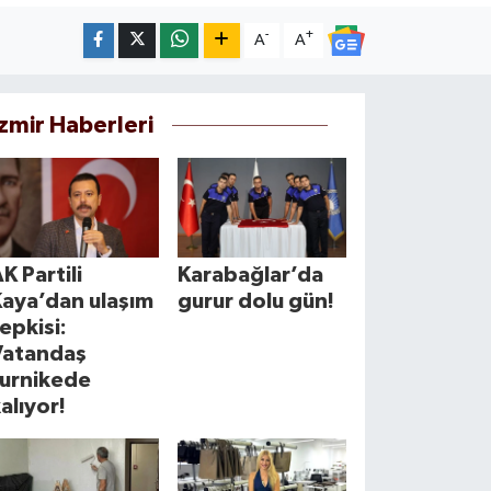
-
+
A
A
İzmir Haberleri
K Partili
Karabağlar’da
Kaya’dan ulaşım
gurur dolu gün!
epkisi:
Vatandaş
turnikede
alıyor!