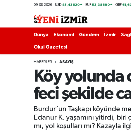
45,43620
53,38690
61,6
09-08-2026
USD
EUR
GBP
Dünya
İzmir Nöbetçi Eczaneler
Dünya
Ekonomi
Gündem
İzmir
Sağl
Ekonomi
İzmir Hava Durumu
Okul Gazetesi
Gündem
İzmir Namaz Vakitleri
HABERLER
ASAYIŞ
İzmir
İzmir Trafik Yoğunluk Haritası
Köy yolunda c
Sağlık
Süper Lig Puan Durumu ve Fikstür
feci şekilde c
Siyaset
Tüm Manşetler
Burdur’un Taşkapı köyünde mey
Magazin
Son Dakika Haberleri
Edanur K. yaşamını yitirdi, biri
mı, yol koşulları mı? Kazayla ilg
Resmi İlanlar
Haber Arşivi