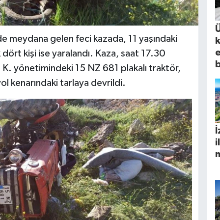
Ü
e meydana gelen feci kazada, 11 yaşındaki
e
 dört kişi ise yaralandı. Kaza, saat 17.30
l K. yönetimindeki 15 NZ 681 plakalı traktör,
ol kenarındaki tarlaya devrildi.
İ
i