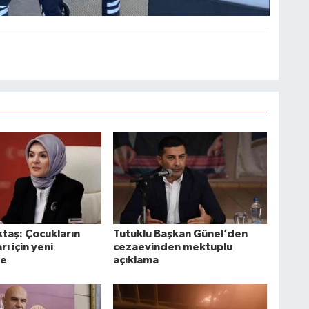
taş: Çocukların
Tutuklu Başkan Günel’den
rı için yeni
cezaevinden mektuplu
me
açıklama