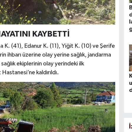
l
g
HAYATINI KAYBETTİ
K. (41), Edanur K. (11), Yiğit K. (10) ve Şerife
in ihbarı üzerine olay yerine sağlık, jandarma
, sağlık ekiplerinin olay yerindeki ilk
Hastanesi’ne kaldırıldı.
K
u
d