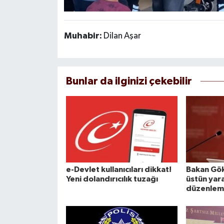
Muhabir:
Dilan Aşar
Bunlar da ilginizi çekebilir
e-Devlet kullanıcıları dikkat!
Bakan Gök
Yeni dolandırıcılık tuzağı
üstün yara
düzenle