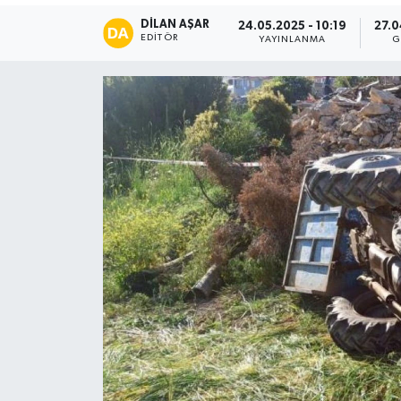
DILAN AŞAR
24.05.2025 - 10:19
27.0
Spor
EDITÖR
YAYINLANMA
G
Teknoloji
Tatil ve Seyahat
Çevre
Okul Gazetesi