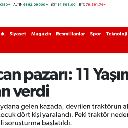
0380
6862,09000
14.598,00
79.591,74
ALTIN
BİST
BTC
ık
Siyaset
Magazin
Resmi İlanlar
Spor
Teknoloji
an pazarı: 11 Yaşı
an verdi
dana gelen kazada, devrilen traktörün alt
 çocuk dört kişi yaralandı. Peki traktör ne
ili soruşturma başlatıldı.