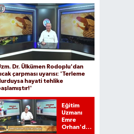
Uzm. Dr. Ülkümen Rodoplu'dan
ıcak çarpması uyarısı: 'Terleme
urduysa hayati tehlike
aşlamıştır!'
Eğitim
Uzmanı
Emre
Orhan'dan