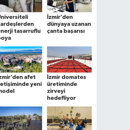
niversiteli
İzmir’den
kardeşlerden
dünyaya uzanan
nerji tasarruflu
çanta başarısı
boya
zmir’den afet
İzmir domates
letişiminde yeni
üretiminde
model
zirveyi
hedefliyor