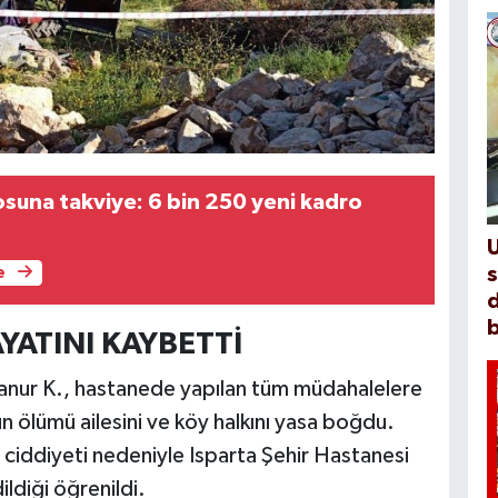
suna takviye: 6 bin 250 yeni kadro
s
e
d
b
ATINI KAYBETTİ
danur K., hastanede yapılan tüm müdahalelere
 ölümü ailesini ve köy halkını yasa boğdu.
n ciddiyeti nedeniyle Isparta Şehir Hastanesi
ldiği öğrenildi.