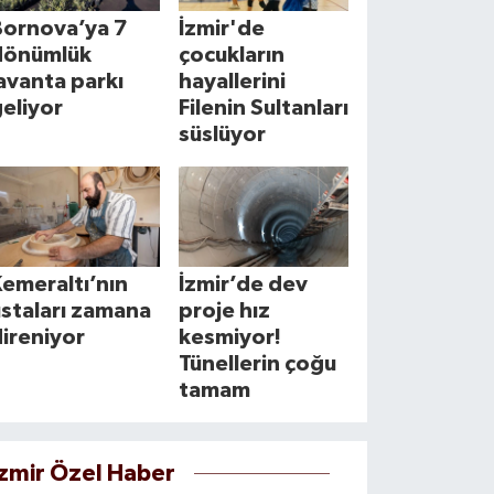
Bornova’ya 7
İzmir'de
dönümlük
çocukların
avanta parkı
hayallerini
eliyor
Filenin Sultanları
süslüyor
emeraltı’nın
İzmir’de dev
staları zamana
proje hız
ireniyor
kesmiyor!
Tünellerin çoğu
tamam
İzmir Özel Haber