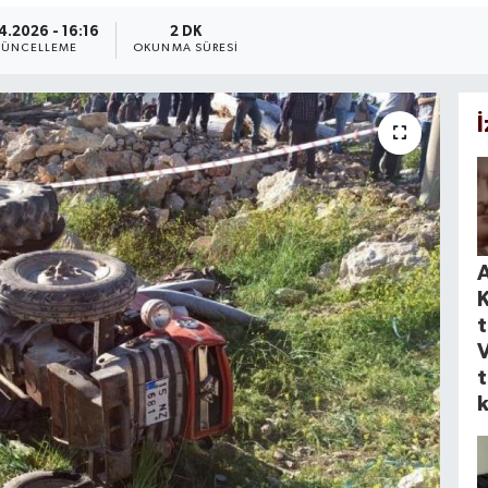
4.2026 - 16:16
2 DK
ÜNCELLEME
OKUNMA SÜRESI
A
t
k