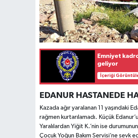
Emniyet kadro
geliyor
İçeriği Görüntül
EDANUR HASTANEDE HAY
Kazada ağır yaralanan 11 yaşındaki E
rağmen kurtarılamadı. Küçük Edanur’un
Yaralılardan Yiğit K.’nin ise durumunu
Çocuk Yoğun Bakım Servisi’ne sevk edi