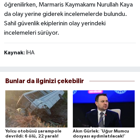
öğrenilirken, Marmaris Kaymakamı Nurullah Kaya
da olay yerine giderek incelemelerde bulundu.
Sahil güvenlik ekiplerinin olay yerindeki
incelemeleri sürüyor.
Kaynak:
İHA
Bunlar da ilginizi çekebilir
Yolcu otobüsü şarampole
Akın Gürlek: 'Uğur Mumcu
devrildi: 6 ölü, 22 yaralı!
dosyası aydınlatılacak!'