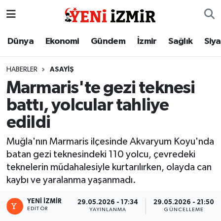
Dünya
İzmir Nöbetçi Eczaneler
Dünya
Ekonomi
Gündem
İzmir
Sağlık
Siy
Ekonomi
İzmir Hava Durumu
HABERLER
ASAYIŞ
Marmaris'te gezi teknesi
Gündem
İzmir Namaz Vakitleri
battı, yolcular tahliye
İzmir
İzmir Trafik Yoğunluk Haritası
edildi
Sağlık
Süper Lig Puan Durumu ve Fikstür
Muğla'nın Marmaris ilçesinde Akvaryum Koyu'nda
batan gezi teknesindeki 110 yolcu, çevredeki
Siyaset
Tüm Manşetler
teknelerin müdahalesiyle kurtarılırken, olayda can
kaybı ve yaralanma yaşanmadı.
Magazin
Son Dakika Haberleri
YENI İZMIR
29.05.2026 - 17:34
29.05.2026 - 21:50
EDITÖR
YAYINLANMA
GÜNCELLEME
Resmi İlanlar
Haber Arşivi