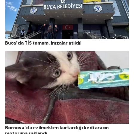
Buca'da TİS tamam, imzalar atıldı!
Bornova'da ezilmekten kurtardığı kedi aracın
motoruna saklandı