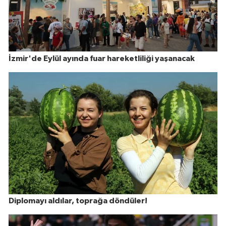
İzmir'de Eylül ayında fuar hareketliliği yaşanacak
Diplomayı aldılar, toprağa döndüler!