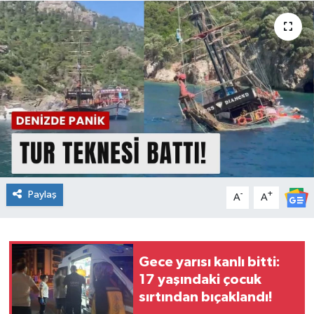
Spor
Teknoloji
Tatil ve Seyahat
Çevre
Okul Gazetesi
Paylaş
-
+
A
A
Gece yarısı kanlı bitti:
17 yaşındaki çocuk
sırtından bıçaklandı!