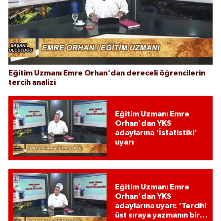
Eğitim Uzmanı Emre Orhan'dan dereceli öğrencilerin
tercih analizi
Eğitim Uzmanı Emre
Orhan'dan YKS
adaylarına 'İstatistiki'
uyarı
Eğitim Uzmanı Emre
Orhan'dan YKS
adaylarına uyarı: 'Tercihi
üst sıraya yazmanın bir