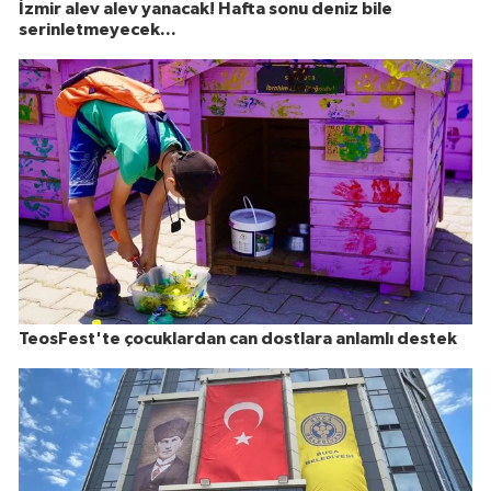
İzmir alev alev yanacak! Hafta sonu deniz bile
serinletmeyecek...
TeosFest'te çocuklardan can dostlara anlamlı destek