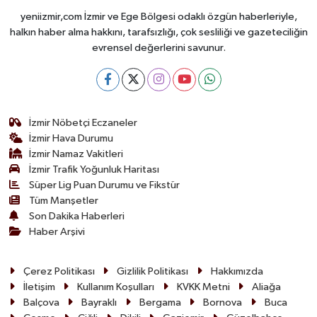
yeniizmir,com İzmir ve Ege Bölgesi odaklı özgün haberleriyle,
halkın haber alma hakkını, tarafsızlığı, çok sesliliği ve gazeteciliğin
evrensel değerlerini savunur.
İzmir Nöbetçi Eczaneler
İzmir Hava Durumu
İzmir Namaz Vakitleri
İzmir Trafik Yoğunluk Haritası
Süper Lig Puan Durumu ve Fikstür
Tüm Manşetler
Son Dakika Haberleri
Haber Arşivi
Çerez Politikası
Gizlilik Politikası
Hakkımızda
İletişim
Kullanım Koşulları
KVKK Metni
Aliağa
Balçova
Bayraklı
Bergama
Bornova
Buca