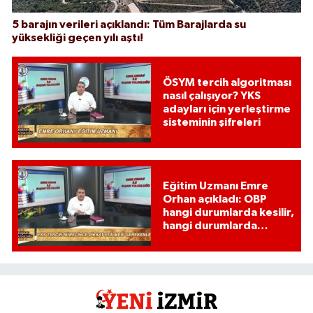
5 barajın verileri açıklandı: Tüm Barajlarda su
yüksekliği geçen yılı aştı!
ÖSYM tercih algoritması
nasıl çalışıyor? YKS
adayları için yerleştirme
sisteminin şifreleri
Eğitim Uzmanı Emre
Orhan açıkladı: OBP
hangi durumlarda kesilir,
hangi durumlarda
kesilmez?