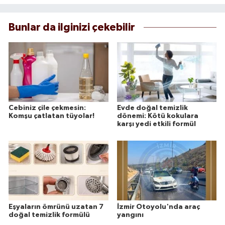
Bunlar da ilginizi çekebilir
Cebiniz çile çekmesin:
Evde doğal temizlik
Komşu çatlatan tüyolar!
dönemi: Kötü kokulara
karşı yedi etkili formül
Eşyaların ömrünü uzatan 7
İzmir Otoyolu'nda araç
doğal temizlik formülü
yangını