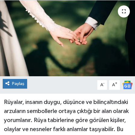
Spor
Teknoloji
Tatil ve Seyahat
Çevre
Okul Gazetesi
Paylaş
-
+
A
A
Rüyalar, insanın duygu, düşünce ve bilinçaltındaki
arzuların sembollerle ortaya çıktığı bir alan olarak
yorumlanır. Rüya tabirlerine göre görülen kişiler,
olaylar ve nesneler farklı anlamlar taşıyabilir. Bu