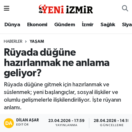
Dünya
İzmir Nöbetçi Eczaneler
Dünya
Ekonomi
Gündem
İzmir
Sağlık
Siy
Ekonomi
İzmir Hava Durumu
HABERLER
YAŞAM
Rüyada düğüne
Gündem
İzmir Namaz Vakitleri
hazırlanmak ne anlama
İzmir
İzmir Trafik Yoğunluk Haritası
geliyor?
Sağlık
Süper Lig Puan Durumu ve Fikstür
Rüyada düğüne gitmek için hazırlanmak ve
süslenmek; yeni başlangıçlar, sosyal ilişkiler ve
Siyaset
Tüm Manşetler
olumlu gelişmelerle ilişkilendiriliyor. İşte rüyanın
anlamı.
Magazin
Son Dakika Haberleri
DILAN AŞAR
23.04.2026 - 17:59
28.04.2026 - 14:18
EDITÖR
YAYINLANMA
GÜNCELLEME
Resmi İlanlar
Haber Arşivi