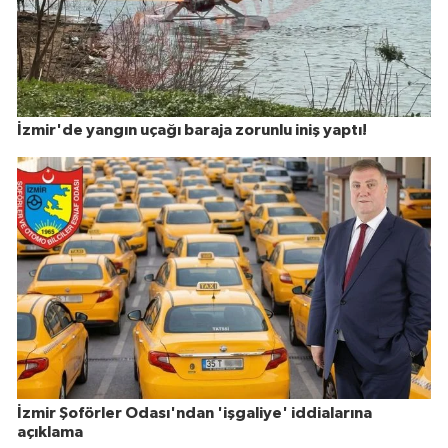
İzmir'de yangın uçağı baraja zorunlu iniş yaptı!
İzmir Şoförler Odası'ndan 'işgaliye' iddialarına
açıklama