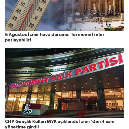
6 Ağustos İzmir hava durumu: Termometreler
patlayabilir!
CHP Gençlik Kolları MYK açıklandı: İzmir'den 4 isim
yönetime girdi!