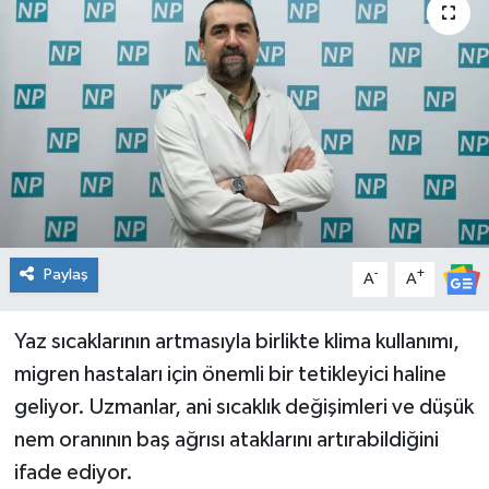
Spor
Teknoloji
Tatil ve Seyahat
Çevre
Okul Gazetesi
Paylaş
-
+
A
A
Yaz sıcaklarının artmasıyla birlikte klima kullanımı,
migren hastaları için önemli bir tetikleyici haline
geliyor. Uzmanlar, ani sıcaklık değişimleri ve düşük
nem oranının baş ağrısı ataklarını artırabildiğini
ifade ediyor.