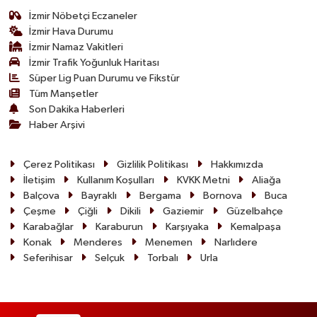
İzmir Nöbetçi Eczaneler
İzmir Hava Durumu
İzmir Namaz Vakitleri
İzmir Trafik Yoğunluk Haritası
Süper Lig Puan Durumu ve Fikstür
Tüm Manşetler
Son Dakika Haberleri
Haber Arşivi
Çerez Politikası
Gizlilik Politikası
Hakkımızda
İletişim
Kullanım Koşulları
KVKK Metni
Aliağa
Balçova
Bayraklı
Bergama
Bornova
Buca
Çeşme
Çiğli
Dikili
Gaziemir
Güzelbahçe
Karabağlar
Karaburun
Karşıyaka
Kemalpaşa
Konak
Menderes
Menemen
Narlıdere
Seferihisar
Selçuk
Torbalı
Urla