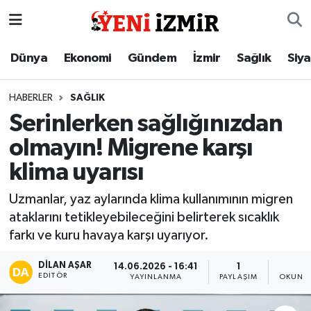
Dünya
İzmir Nöbetçi Eczaneler
Dünya
Ekonomi
Gündem
İzmir
Sağlık
Siy
Ekonomi
İzmir Hava Durumu
HABERLER
SAĞLIK
Serinlerken sağlığınızdan
Gündem
İzmir Namaz Vakitleri
olmayın! Migrene karşı
İzmir
İzmir Trafik Yoğunluk Haritası
klima uyarısı
Sağlık
Süper Lig Puan Durumu ve Fikstür
Uzmanlar, yaz aylarında klima kullanımının migren
ataklarını tetikleyebileceğini belirterek sıcaklık
Siyaset
Tüm Manşetler
farkı ve kuru havaya karşı uyarıyor.
Magazin
Son Dakika Haberleri
DILAN AŞAR
14.06.2026 - 16:41
1
3
EDITÖR
YAYINLANMA
PAYLAŞIM
OKUNMA
Resmi İlanlar
Haber Arşivi