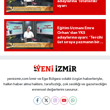
adaylarına 'İstatistiki'
uyarı
Eğitim Uzmanı Emre
Orhan'dan YKS
adaylarına uyarı: 'Tercihi
üst sıraya yazmanın bir
etkisi var mı?'
yeniizmir,com İzmir ve Ege Bölgesi odaklı özgün haberleriyle,
halkın haber alma hakkını, tarafsızlığı, çok sesliliği ve gazeteciliğin
evrensel değerlerini savunur.