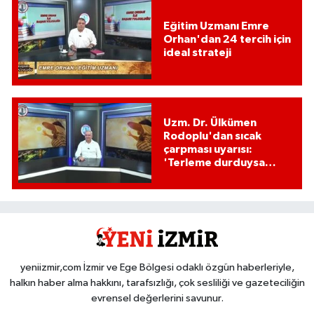
Eğitim Uzmanı Emre
Orhan'dan 24 tercih için
ideal strateji
Uzm. Dr. Ülkümen
Rodoplu'dan sıcak
çarpması uyarısı:
'Terleme durduysa
hayati tehlike
başlamıştır!'
yeniizmir,com İzmir ve Ege Bölgesi odaklı özgün haberleriyle,
halkın haber alma hakkını, tarafsızlığı, çok sesliliği ve gazeteciliğin
evrensel değerlerini savunur.