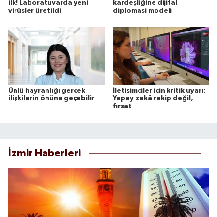
ilk! Laboratuvarda yeni
kardeşliğine dijital
virüsler üretildi
diplomasi modeli
Ünlü hayranlığı gerçek
İletişimciler için kritik uyarı:
ilişkilerin önüne geçebilir
Yapay zekâ rakip değil,
fırsat
İzmir Haberleri