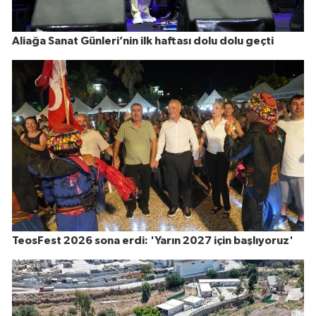
Aliağa Sanat Günleri’nin ilk haftası dolu dolu geçti
TeosFest 2026 sona erdi: 'Yarın 2027 için başlıyoruz'