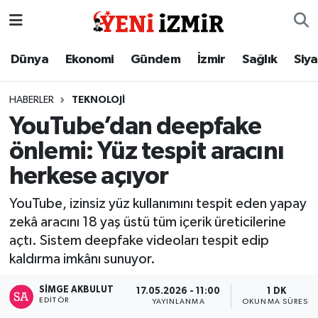
Dünya
İzmir Nöbetçi Eczaneler
Dünya
Ekonomi
Gündem
İzmir
Sağlık
Siy
Ekonomi
İzmir Hava Durumu
HABERLER
TEKNOLOJI
YouTube’dan deepfake
Gündem
İzmir Namaz Vakitleri
önlemi: Yüz tespit aracını
İzmir
İzmir Trafik Yoğunluk Haritası
herkese açıyor
Sağlık
Süper Lig Puan Durumu ve Fikstür
YouTube, izinsiz yüz kullanımını tespit eden yapay
zekâ aracını 18 yaş üstü tüm içerik üreticilerine
Siyaset
Tüm Manşetler
açtı. Sistem deepfake videoları tespit edip
kaldırma imkânı sunuyor.
Magazin
Son Dakika Haberleri
SIMGE AKBULUT
17.05.2026 - 11:00
1 DK
EDITÖR
YAYINLANMA
OKUNMA SÜRESI
Resmi İlanlar
Haber Arşivi