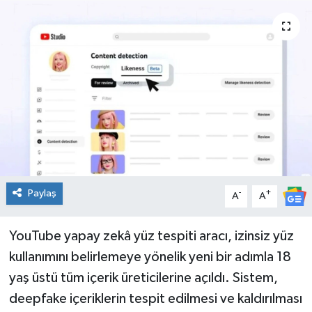
Spor
Teknoloji
Tatil ve Seyahat
Çevre
Okul Gazetesi
Paylaş
-
+
A
A
YouTube yapay zekâ yüz tespiti aracı, izinsiz yüz
kullanımını belirlemeye yönelik yeni bir adımla 18
yaş üstü tüm içerik üreticilerine açıldı. Sistem,
deepfake içeriklerin tespit edilmesi ve kaldırılması