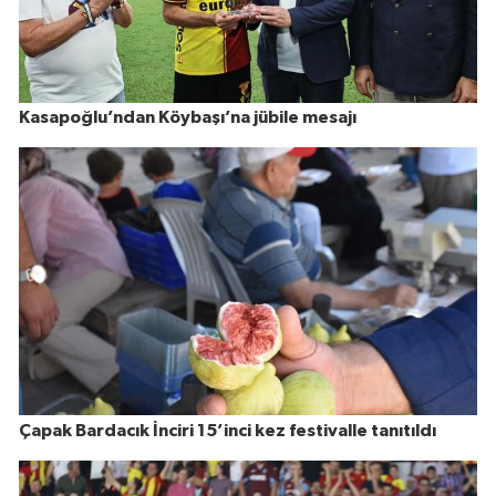
Kasapoğlu’ndan Köybaşı’na jübile mesajı
Çapak Bardacık İnciri 15’inci kez festivalle tanıtıldı