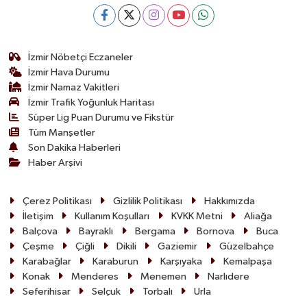
İzmir Nöbetçi Eczaneler
İzmir Hava Durumu
İzmir Namaz Vakitleri
İzmir Trafik Yoğunluk Haritası
Süper Lig Puan Durumu ve Fikstür
Tüm Manşetler
Son Dakika Haberleri
Haber Arşivi
Çerez Politikası
Gizlilik Politikası
Hakkımızda
İletişim
Kullanım Koşulları
KVKK Metni
Aliağa
Balçova
Bayraklı
Bergama
Bornova
Buca
Çeşme
Çiğli
Dikili
Gaziemir
Güzelbahçe
Karabağlar
Karaburun
Karşıyaka
Kemalpaşa
Konak
Menderes
Menemen
Narlıdere
Seferihisar
Selçuk
Torbalı
Urla