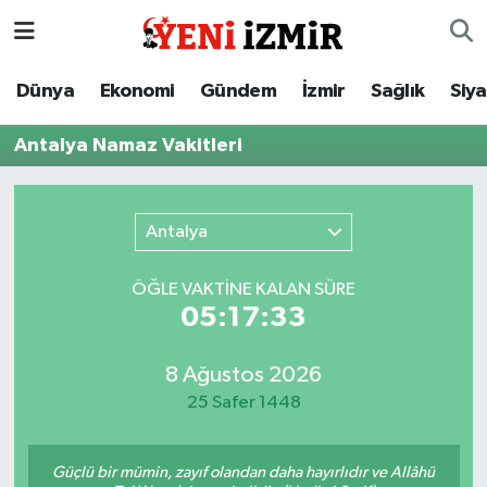
Dünya
İzmir Nöbetçi Eczaneler
Dünya
Ekonomi
Gündem
İzmir
Sağlık
Siy
Ekonomi
İzmir Hava Durumu
Antalya Namaz Vakitleri
Gündem
İzmir Namaz Vakitleri
Antalya
İzmir
İzmir Trafik Yoğunluk Haritası
ÖĞLE VAKTİNE KALAN SÜRE
Sağlık
Süper Lig Puan Durumu ve Fikstür
05:17:33
Siyaset
Tüm Manşetler
8 Ağustos 2026
25 Safer 1448
Magazin
Son Dakika Haberleri
Resmi İlanlar
Haber Arşivi
Güçlü bir mümin, zayıf olandan daha hayırlıdır ve Allâhü