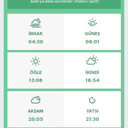
Teâlâ’ya daha sevimlidir. (Hadis-i Şerif)
Spor
Teknoloji
İMSAK
GÜNEŞ
Tatil ve Seyahat
04:30
06:01
Çevre
Okul Gazetesi
ÖĞLE
İKINDI
13:08
16:54
AKŞAM
YATSI
20:05
21:30