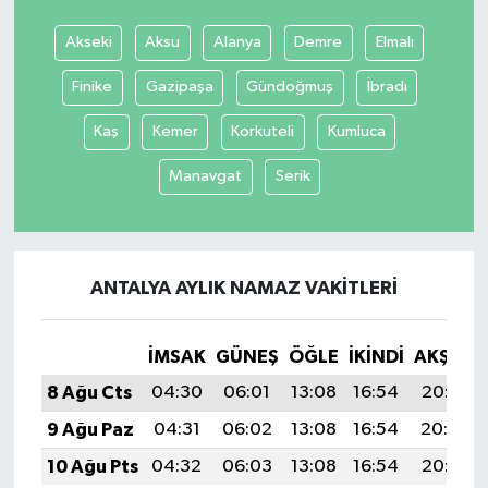
Akseki
Aksu
Alanya
Demre
Elmalı
Finike
Gazipaşa
Gündoğmuş
İbradı
Kaş
Kemer
Korkuteli
Kumluca
Manavgat
Serik
ANTALYA AYLIK NAMAZ VAKITLERI
İMSAK
GÜNEŞ
ÖĞLE
İKINDI
AKŞAM
8 Ağu Cts
04:30
06:01
13:08
16:54
20:05
9 Ağu Paz
04:31
06:02
13:08
16:54
20:04
10 Ağu Pts
04:32
06:03
13:08
16:54
20:03