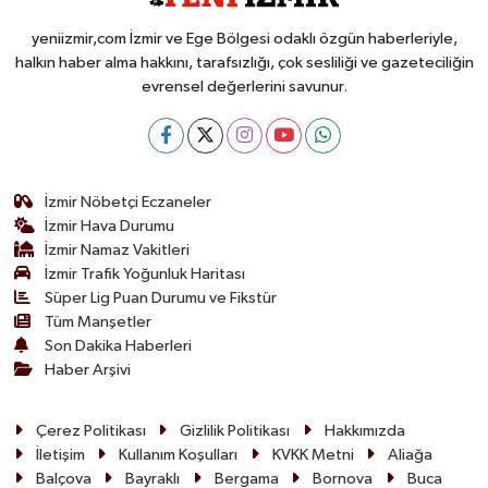
yeniizmir,com İzmir ve Ege Bölgesi odaklı özgün haberleriyle,
halkın haber alma hakkını, tarafsızlığı, çok sesliliği ve gazeteciliğin
evrensel değerlerini savunur.
İzmir Nöbetçi Eczaneler
İzmir Hava Durumu
İzmir Namaz Vakitleri
İzmir Trafik Yoğunluk Haritası
Süper Lig Puan Durumu ve Fikstür
Tüm Manşetler
Son Dakika Haberleri
Haber Arşivi
Çerez Politikası
Gizlilik Politikası
Hakkımızda
İletişim
Kullanım Koşulları
KVKK Metni
Aliağa
Balçova
Bayraklı
Bergama
Bornova
Buca