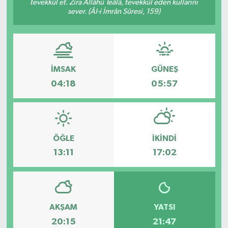
tevekkül et. Zira Allâhü Teâlâ, tevekkül eden kullarını
sever. (Âl-i İmrân Sûresi, 159)
Spor
Teknoloji
İMSAK
GÜNEŞ
Tatil ve Seyahat
04:18
05:57
Çevre
Okul Gazetesi
ÖĞLE
İKINDI
13:11
17:02
AKŞAM
YATSI
20:15
21:47