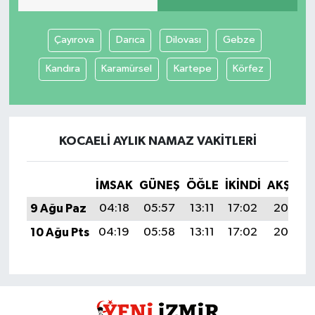
Çayırova
Darıca
Dilovası
Gebze
Kandıra
Karamürsel
Kartepe
Körfez
KOCAELI AYLIK NAMAZ VAKITLERI
İMSAK
GÜNEŞ
ÖĞLE
İKINDI
AKŞAM
9 Ağu Paz
04:18
05:57
13:11
17:02
20:15
10 Ağu Pts
04:19
05:58
13:11
17:02
20:13