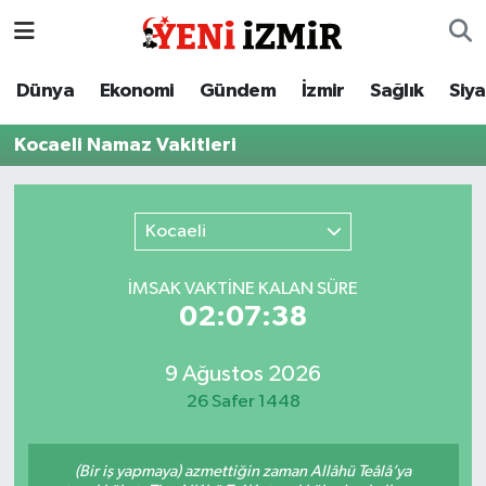
Dünya
İzmir Nöbetçi Eczaneler
Dünya
Ekonomi
Gündem
İzmir
Sağlık
Siy
Ekonomi
İzmir Hava Durumu
Kocaeli Namaz Vakitleri
Gündem
İzmir Namaz Vakitleri
Kocaeli
İzmir
İzmir Trafik Yoğunluk Haritası
İMSAK VAKTİNE KALAN SÜRE
Sağlık
Süper Lig Puan Durumu ve Fikstür
02:07:38
Siyaset
Tüm Manşetler
9 Ağustos 2026
26 Safer 1448
Magazin
Son Dakika Haberleri
Resmi İlanlar
Haber Arşivi
(Bir iş yapmaya) azmettiğin zaman Allâhü Teâlâ’ya