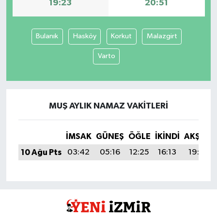
19:23
20:51
Bulanık
Hasköy
Korkut
Malazgirt
Varto
MUŞ AYLIK NAMAZ VAKITLERI
İMSAK
GÜNEŞ
ÖĞLE
İKINDI
AKŞAM
10 Ağu Pts
03:42
05:16
12:25
16:13
19:23