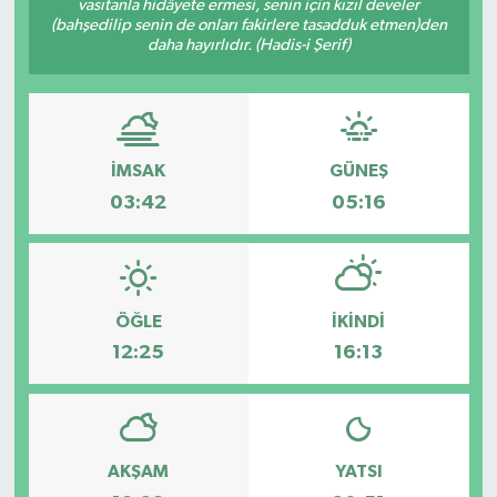
vasıtanla hidâyete ermesi, senin için kızıl develer
(bahşedilip senin de onları fakirlere tasadduk etmen)den
Spor
daha hayırlıdır. (Hadis-i Şerif)
Teknoloji
Tatil ve Seyahat
İMSAK
GÜNEŞ
03:42
05:16
Çevre
Okul Gazetesi
ÖĞLE
İKINDI
12:25
16:13
AKŞAM
YATSI