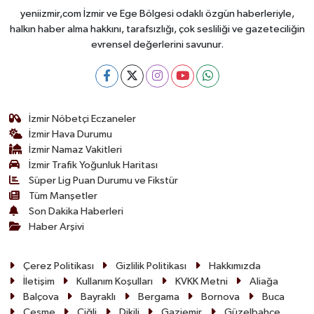
yeniizmir,com İzmir ve Ege Bölgesi odaklı özgün haberleriyle,
halkın haber alma hakkını, tarafsızlığı, çok sesliliği ve gazeteciliğin
evrensel değerlerini savunur.
İzmir Nöbetçi Eczaneler
İzmir Hava Durumu
İzmir Namaz Vakitleri
İzmir Trafik Yoğunluk Haritası
Süper Lig Puan Durumu ve Fikstür
Tüm Manşetler
Son Dakika Haberleri
Haber Arşivi
Çerez Politikası
Gizlilik Politikası
Hakkımızda
İletişim
Kullanım Koşulları
KVKK Metni
Aliağa
Balçova
Bayraklı
Bergama
Bornova
Buca
Çeşme
Çiğli
Dikili
Gaziemir
Güzelbahçe