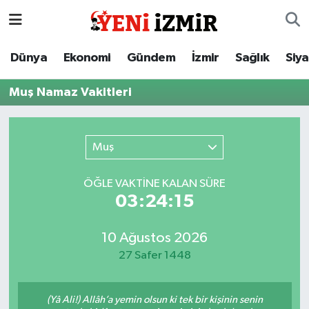
Dünya
İzmir Nöbetçi Eczaneler
Dünya
Ekonomi
Gündem
İzmir
Sağlık
Siy
Ekonomi
İzmir Hava Durumu
Muş Namaz Vakitleri
Gündem
İzmir Namaz Vakitleri
Muş
İzmir
İzmir Trafik Yoğunluk Haritası
ÖĞLE VAKTİNE KALAN SÜRE
Sağlık
Süper Lig Puan Durumu ve Fikstür
03:24:15
Siyaset
Tüm Manşetler
10 Ağustos 2026
27 Safer 1448
Magazin
Son Dakika Haberleri
Resmi İlanlar
Haber Arşivi
(Yâ Ali!) Allâh’a yemin olsun ki tek bir kişinin senin