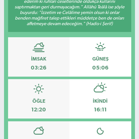
ederim ki ruhları cesetlerinde oldukça kullarını
saptırmaktan geri durmayacağım." Allâhü Teâlâ ise şöyle
Spor
buyurdu: "İzzetim ve Celâlime yemin olsun ki onlar
benden mağfiret talep ettikleri müddetçe ben de onları
affetmeye devam edeceğim." (Hadis-i Şerif)
Teknoloji
Tatil ve Seyahat
Çevre
İMSAK
GÜNEŞ
03:26
05:06
Okul Gazetesi
ÖĞLE
İKINDI
12:20
16:11