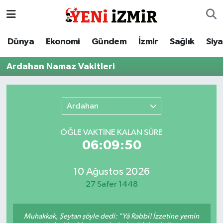
Dünya
İzmir Nöbetçi Eczaneler
Dünya
Ekonomi
Gündem
İzmir
Sağlık
Siy
Ekonomi
İzmir Hava Durumu
Ardahan Namaz Vakitleri
Gündem
İzmir Namaz Vakitleri
Ardahan
İzmir
İzmir Trafik Yoğunluk Haritası
ÖĞLE VAKTİNE KALAN SÜRE
Sağlık
Süper Lig Puan Durumu ve Fikstür
06:09:50
Siyaset
Tüm Manşetler
10 Ağustos 2026
27 Safer 1448
Magazin
Son Dakika Haberleri
Resmi İlanlar
Haber Arşivi
Muhakkak, Şeytan şöyle dedi: "Yâ Rabbi! İzzetine yemin