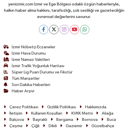
yeniizmir,com İzmir ve Ege Bölgesi odaklı özgün haberleriyle,
halkın haber alma hakkını, tarafsızlığı, çok sesliliği ve gazeteciliğin
evrensel değerlerini savunur.
İzmir Nöbetçi Eczaneler
İzmir Hava Durumu
İzmir Namaz Vakitleri
İzmir Trafik Yoğunluk Haritası
Süper Lig Puan Durumu ve Fikstür
Tüm Manşetler
Son Dakika Haberleri
Haber Arşivi
Çerez Politikası
Gizlilik Politikası
Hakkımızda
İletişim
Kullanım Koşulları
KVKK Metni
Aliağa
Balçova
Bayraklı
Bergama
Bornova
Buca
Çeşme
Çiğli
Dikili
Gaziemir
Güzelbahçe