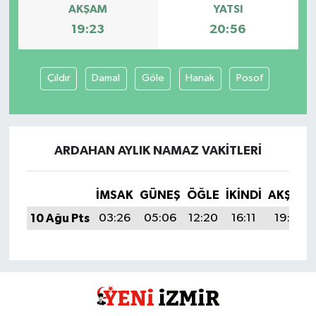
AKŞAM
YATSI
19:23
20:56
Çıldır
Damal
Göle
Hanak
Posof
ARDAHAN AYLIK NAMAZ VAKITLERI
İMSAK
GÜNEŞ
ÖĞLE
İKINDI
AKŞAM
10 Ağu Pts
03:26
05:06
12:20
16:11
19:23