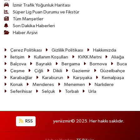
İzmir Trafik Yoğunluk Haritası
Süper Lig Puan Durumu ve Fikstür
Tüm Manşetler
Son Dakika Haberleri
Haber Arşivi
Çerez Politikası
Gizlilik Politikası
Hakkımızda
İletişim
Kullanım Koşulları
KVKK Metni
Aliağa
Balçova
Bayraklı
Bergama
Bornova
Buca
Çeşme
Çiğli
Dikili
Gaziemir
Güzelbahçe
Karabağlar
Karaburun
Karşıyaka
Kemalpaşa
Konak
Menderes
Menemen
Narlıdere
Seferihisar
Selçuk
Torbalı
Urla
RSS
yeniizmir© 2025. Her hakkı saklıdır.