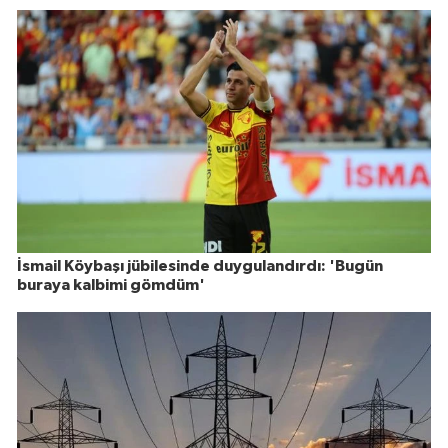
İsmail Köybaşı jübilesinde duygulandırdı: 'Bugün
buraya kalbimi gömdüm'