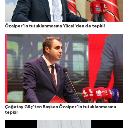
Özalper’in tutuklanmasına Yücel’den de tepki!
Çağatay Güç’ten Başkan Özalper’in tutuklanmasına
tepki!