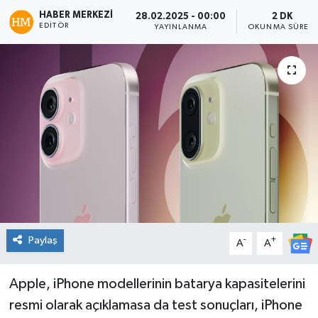
HABER MERKEZI
28.02.2025 - 00:00
2 DK
Spor
EDITÖR
YAYINLANMA
OKUNMA SÜRESI
Teknoloji
Tatil ve Seyahat
Çevre
Okul Gazetesi
Paylaş
-
+
A
A
Apple, iPhone modellerinin batarya kapasitelerini
resmi olarak açıklamasa da test sonuçları, iPhone