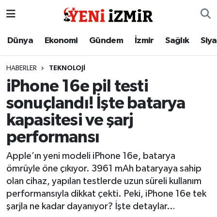
Dünya
İzmir Nöbetçi Eczaneler
Dünya
Ekonomi
Gündem
İzmir
Sağlık
Siy
Ekonomi
İzmir Hava Durumu
HABERLER
TEKNOLOJI
iPhone 16e pil testi
Gündem
İzmir Namaz Vakitleri
sonuçlandı! İşte batarya
İzmir
İzmir Trafik Yoğunluk Haritası
kapasitesi ve şarj
performansı
Sağlık
Süper Lig Puan Durumu ve Fikstür
Apple’ın yeni modeli iPhone 16e, batarya
Siyaset
Tüm Manşetler
ömrüyle öne çıkıyor. 3961 mAh bataryaya sahip
olan cihaz, yapılan testlerde uzun süreli kullanım
Magazin
Son Dakika Haberleri
performansıyla dikkat çekti. Peki, iPhone 16e tek
şarjla ne kadar dayanıyor? İşte detaylar…
Resmi İlanlar
Haber Arşivi