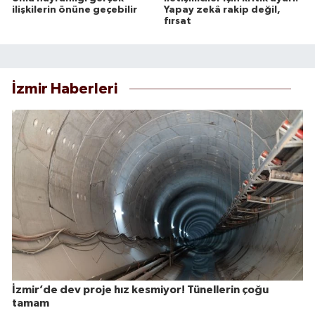
ilişkilerin önüne geçebilir
Yapay zekâ rakip değil,
fırsat
İzmir Haberleri
İzmir’de dev proje hız kesmiyor! Tünellerin çoğu
tamam