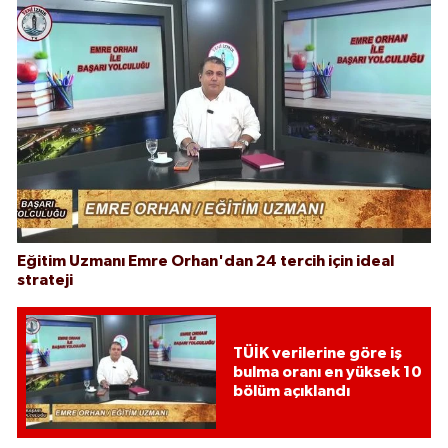
Eğitim Uzmanı Emre Orhan'dan 24 tercih için ideal
strateji
TÜİK verilerine göre iş
bulma oranı en yüksek 10
bölüm açıklandı