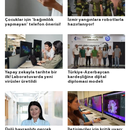
Çocuklar için ‘bağımlılık
İzmir yangınlara robotlarla
yapmayan’ telefon önerisi!
hazırlanıyor!
Yapay zekayla tarihte bir
Türkiye-Azerbaycan
ilk! Laboratuvarda yeni
kardeşliğine dijital
virüsler üretildi
diplomasi modeli
Ünlü hayranlığı gerçek
İletişimciler için kritik uyarı: