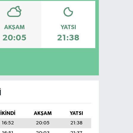
AKŞAM
YATSI
20:05
21:38
I
İKINDI
AKŞAM
YATSI
16:52
20:05
21:38