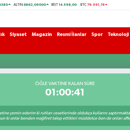
0380
6862,09000
14.598,00
79.591,74
ALTIN
BİST
BTC
ık
Siyaset
Magazin
Resmi İlanlar
Spor
Teknoloji
ÖĞLE VAKTİNE KALAN SÜRE
01:00:41
tine yemin ederim ki ruhları cesetlerinde oldukça kullarını saptırmakt
un ki onlar benden mağfiret talep ettikleri müddetçe ben de onları af