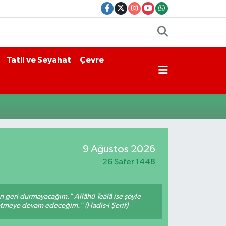
Tatil ve Seyahat
Çevre
9 Ağustos 2026
26 Safer 1448
an geri durmayacağım." Allâhü Teâlâ ise şöyle
fetmeye devam edeceğim." (Hadis-i Şerif)