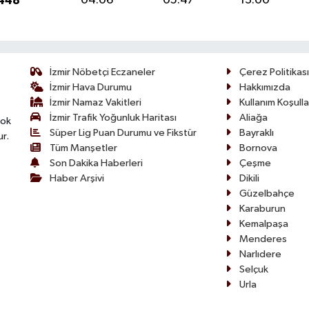
1448
04:06
05:47
13:00
İzmir Nöbetçi Eczaneler
Çerez Politikası
İzmir Hava Durumu
Hakkımızda
İzmir Namaz Vakitleri
Kullanım Koşulla
İzmir Trafik Yoğunluk Haritası
Aliağa
çok
Süper Lig Puan Durumu ve Fikstür
Bayraklı
ur.
Tüm Manşetler
Bornova
Son Dakika Haberleri
Çeşme
Haber Arşivi
Dikili
Güzelbahçe
Karaburun
Kemalpaşa
Menderes
Narlıdere
Selçuk
Urla