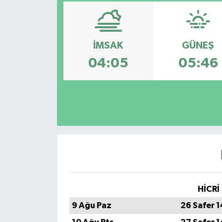
Spor
Teknoloji
İMSAK
GÜNEŞ
04:05
05:46
Tatil ve Seyahat
Çevre
Okul Gazetesi
HİCRİ
9 Ağu Paz
26 Safer 