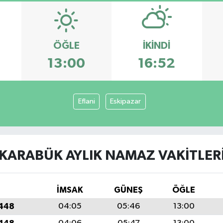
ÖĞLE
İKINDI
13:00
16:52
Eflani
Eskipazar
KARABÜK AYLIK NAMAZ VAKITLER
İMSAK
GÜNEŞ
ÖĞLE
1448
04:05
05:46
13:00