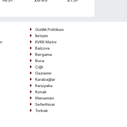
16:51
20:03
21:37
Gizlilik Politikası
İletişim
rı
KVKK Metni
Balçova
Bergama
Buca
Çiğli
Gaziemir
Karabağlar
Karşıyaka
Konak
Menemen
Seferihisar
Torbalı