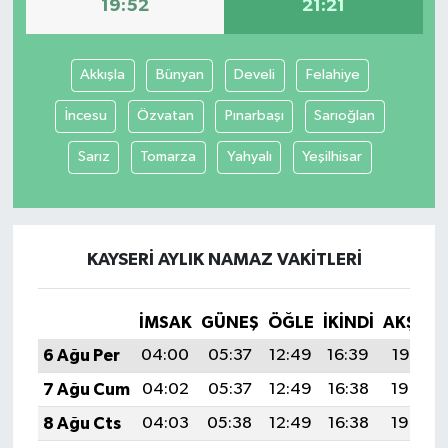
19:52
21:21
Akkışla
Bünyan
Develi
Felahiye
İncesu
Özvatan
Pınarbaşı
Sarıoğlan
Sarız
Tomarza
Yahyalı
Yeşilhisar
KAYSERI AYLIK NAMAZ VAKITLERI
İMSAK
GÜNEŞ
ÖĞLE
İKINDI
AKŞAM
6 Ağu Per
04:00
05:37
12:49
16:39
19:52
7 Ağu Cum
04:02
05:37
12:49
16:38
19:50
8 Ağu Cts
04:03
05:38
12:49
16:38
19:49