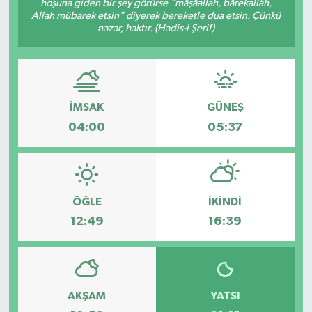
hoşuna giden bir şey görürse "mâşâallah, bârekallâh,
Allah mübarek etsin" diyerek bereketle dua etsin. Çünkü
Spor
nazar, haktır. (Hadis-i Şerif)
Teknoloji
Tatil ve Seyahat
İMSAK
GÜNEŞ
04:00
05:37
Çevre
Okul Gazetesi
ÖĞLE
İKINDI
12:49
16:39
AKŞAM
YATSI