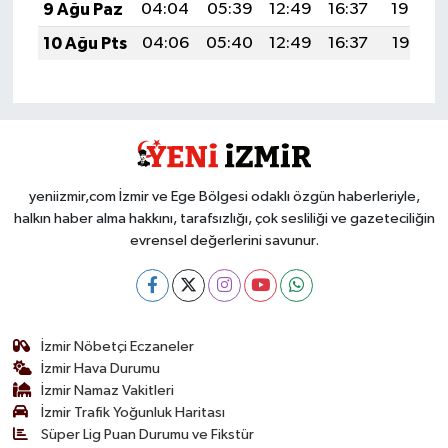
9 Ağu Paz
04:04
05:39
12:49
16:37
19:48
10 Ağu Pts
04:06
05:40
12:49
16:37
19:47
yeniizmir,com İzmir ve Ege Bölgesi odaklı özgün haberleriyle,
halkın haber alma hakkını, tarafsızlığı, çok sesliliği ve gazeteciliğin
evrensel değerlerini savunur.
İzmir Nöbetçi Eczaneler
İzmir Hava Durumu
İzmir Namaz Vakitleri
İzmir Trafik Yoğunluk Haritası
Süper Lig Puan Durumu ve Fikstür