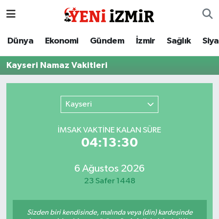
Dünya
İzmir Nöbetçi Eczaneler
Dünya
Ekonomi
Gündem
İzmir
Sağlık
Siy
Ekonomi
İzmir Hava Durumu
Kayseri Namaz Vakitleri
Gündem
İzmir Namaz Vakitleri
Kayseri
İzmir
İzmir Trafik Yoğunluk Haritası
İMSAK VAKTİNE KALAN SÜRE
Sağlık
Süper Lig Puan Durumu ve Fikstür
04:13:30
Siyaset
Tüm Manşetler
6 Ağustos 2026
23 Safer 1448
Magazin
Son Dakika Haberleri
Resmi İlanlar
Haber Arşivi
Sizden biri kendisinde, malında veya (din) kardeşinde