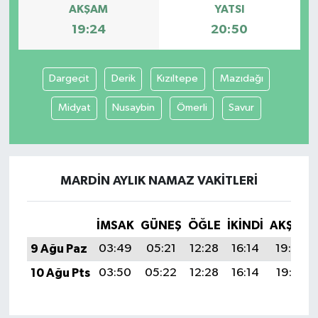
AKŞAM
YATSI
19:24
20:50
Dargeçit
Derik
Kızıltepe
Mazıdağı
Midyat
Nusaybin
Ömerli
Savur
MARDIN AYLIK NAMAZ VAKITLERI
İMSAK
GÜNEŞ
ÖĞLE
İKINDI
AKŞAM
9 Ağu Paz
03:49
05:21
12:28
16:14
19:24
10 Ağu Pts
03:50
05:22
12:28
16:14
19:23