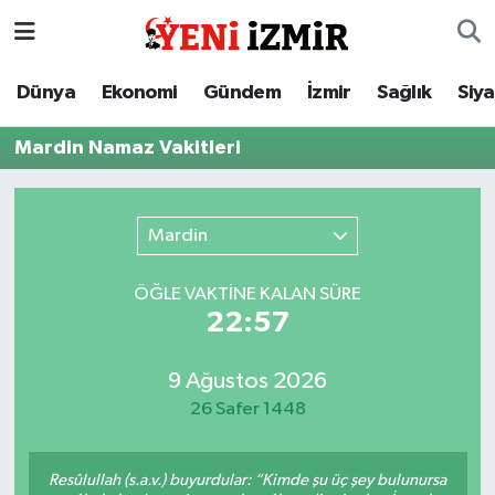
Dünya
İzmir Nöbetçi Eczaneler
Dünya
Ekonomi
Gündem
İzmir
Sağlık
Siy
Ekonomi
İzmir Hava Durumu
Mardin Namaz Vakitleri
Gündem
İzmir Namaz Vakitleri
Mardin
İzmir
İzmir Trafik Yoğunluk Haritası
ÖĞLE VAKTİNE KALAN SÜRE
Sağlık
Süper Lig Puan Durumu ve Fikstür
22:57
Siyaset
Tüm Manşetler
9 Ağustos 2026
26 Safer 1448
Magazin
Son Dakika Haberleri
Resmi İlanlar
Haber Arşivi
Resûlullah (s.a.v.) buyurdular: “Kimde şu üç şey bulunursa