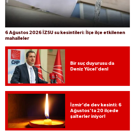
6 Ağustos 2026 İZSU su kesintileri: İlçe ilçe etkilenen
mahalleler
Bir suç duyurusu da
Deniz Yücel'den!
İzmir’de dev kesinti: 6
Ağustos'ta 20 ilçede
şalterler iniyor!