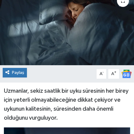
Spor
Teknoloji
Tatil ve Seyahat
Çevre
Okul Gazetesi
Paylaş
-
+
A
A
Uzmanlar, sekiz saatlik bir uyku süresinin her birey
için yeterli olmayabileceğine dikkat çekiyor ve
uykunun kalitesinin, süresinden daha önemli
olduğunu vurguluyor.