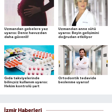
Uzmandan gebelere yaz
Uzmandan anne sütü
uyarısı: Deniz havuzdan
uyarısı: Beyin gelişimini
daha güvenli!
doğrudan etkiliyor
Gıda takviyelerinde
Ortodontik tedavide
bilinçsiz kullanım uyarısı:
beslenme uyarısı!
Hekim kontrolü şart
İzmir Haberleri