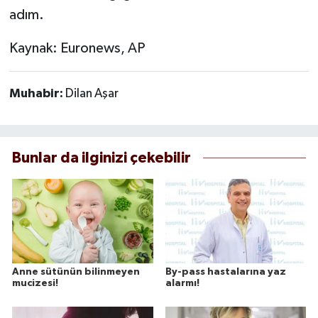
adım.
Kaynak: Euronews, AP
Muhabir:
Dilan Aşar
Bunlar da ilginizi çekebilir
Anne sütünün bilinmeyen
By-pass hastalarına yaz
mucizesi!
alarmı!