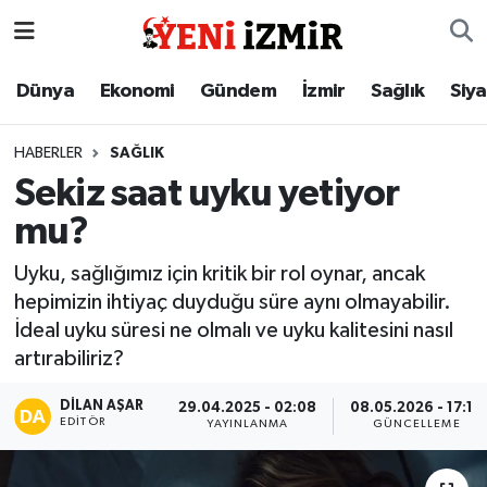
Dünya
İzmir Nöbetçi Eczaneler
Dünya
Ekonomi
Gündem
İzmir
Sağlık
Siy
Ekonomi
İzmir Hava Durumu
HABERLER
SAĞLIK
Sekiz saat uyku yetiyor
Gündem
İzmir Namaz Vakitleri
mu?
İzmir
İzmir Trafik Yoğunluk Haritası
Uyku, sağlığımız için kritik bir rol oynar, ancak
hepimizin ihtiyaç duyduğu süre aynı olmayabilir.
Sağlık
Süper Lig Puan Durumu ve Fikstür
İdeal uyku süresi ne olmalı ve uyku kalitesini nasıl
artırabiliriz?
Siyaset
Tüm Manşetler
DILAN AŞAR
29.04.2025 - 02:08
08.05.2026 - 17:10
Magazin
Son Dakika Haberleri
EDITÖR
YAYINLANMA
GÜNCELLEME
Resmi İlanlar
Haber Arşivi