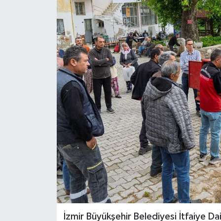
Spor
Teknoloji
Tatil ve Seyahat
Çevre
Okul Gazetesi
İzmir Büyükşehir Belediyesi İtfaiye Da