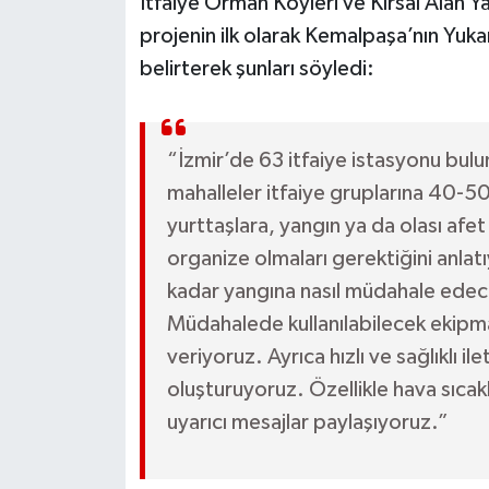
İtfaiye Orman Köyleri ve Kırsal Alan 
projenin ilk olarak Kemalpaşa’nın Yukar
belirterek şunları söyledi:
“İzmir’de 63 itfaiye istasyonu bulu
mahalleler itfaiye gruplarına 40-50
yurttaşlara, yangın ya da olası afet
organize olmaları gerektiğini anlatı
kadar yangına nasıl müdahale edece
Müdahalede kullanılabilecek ekipman
veriyoruz. Ayrıca hızlı ve sağlıklı
oluşturuyoruz. Özellikle hava sıcaklı
uyarıcı mesajlar paylaşıyoruz.”