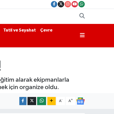
Tatil ve Seyahat
Çevre
!
eğitim alarak ekipmanlarla
mek için organize oldu.
-
+
A
A