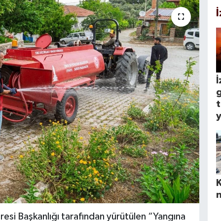
İ
y
n
iresi Başkanlığı tarafından yürütülen “Yangına