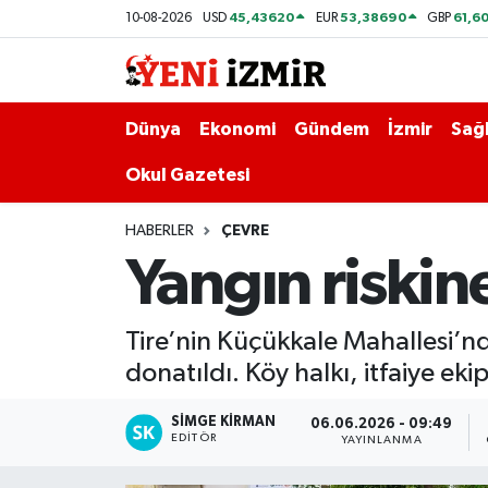
45,43620
53,38690
61,6
10-08-2026
USD
EUR
GBP
Dünya
İzmir Nöbetçi Eczaneler
Dünya
Ekonomi
Gündem
İzmir
Sağl
Ekonomi
İzmir Hava Durumu
Okul Gazetesi
Gündem
İzmir Namaz Vakitleri
HABERLER
ÇEVRE
İzmir
İzmir Trafik Yoğunluk Haritası
Yangın riskine
Sağlık
Süper Lig Puan Durumu ve Fikstür
Tire’nin Küçükkale Mahallesi’nd
Siyaset
Tüm Manşetler
donatıldı. Köy halkı, itfaiye ek
Magazin
Son Dakika Haberleri
SIMGE KİRMAN
06.06.2026 - 09:49
EDITÖR
YAYINLANMA
Resmi İlanlar
Haber Arşivi