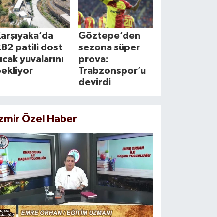
Karşıyaka’da
Göztepe’den
82 patili dost
sezona süper
ıcak yuvalarını
prova:
ekliyor
Trabzonspor’u
devirdi
İzmir Özel Haber