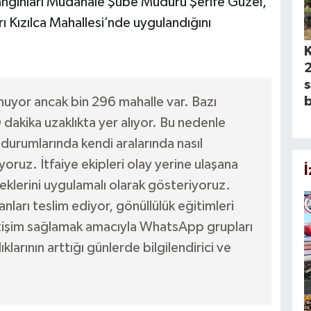
Yangınları Müdahale Şube Müdürü Şerife Güzel,
ı Kızılca Mahallesi’nde uygulandığını
2
s
b
nuyor ancak bin 296 mahalle var. Bazı
 dakika uzaklıkta yer alıyor. Bu nedenle
 durumlarında kendi aralarında nasıl
yoruz. İtfaiye ekipleri olay yerine ulaşana
klerini uygulamalı olarak gösteriyoruz.
ları teslim ediyor, gönüllülük eğitimleri
 iletişim sağlamak amacıyla WhatsApp grupları
klarının arttığı günlerde bilgilendirici ve