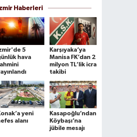
İzmir Haberleri
zmir'de 5
Karşıyaka’ya
günlük hava
Manisa FK’dan 2
tahmini
milyon TL’lik icra
ayınlandı
takibi
Konak’a yeni
Kasapoğlu’ndan
efes alanı
Köybaşı’na
jübile mesajı