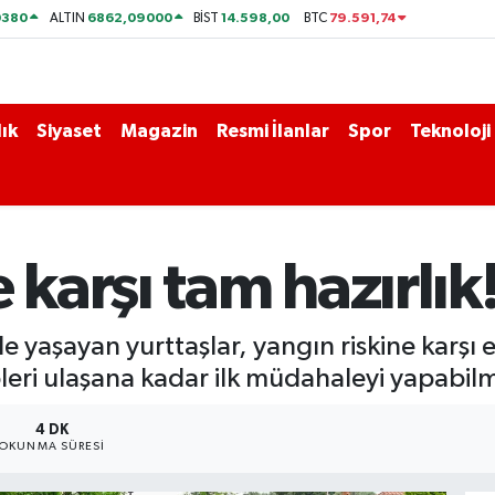
0380
6862,09000
14.598,00
79.591,74
ALTIN
BİST
BTC
ık
Siyaset
Magazin
Resmi İlanlar
Spor
Teknoloji
 karşı tam hazırlık
e yaşayan yurttaşlar, yangın riskine karşı 
ipleri ulaşana kadar ilk müdahaleyi yapabil
4 DK
OKUNMA SÜRESI