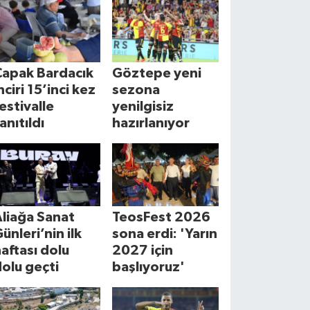
Çapak Bardacık
Göztepe yeni
nciri 15’inci kez
sezona
estivalle
yenilgisiz
anıtıldı
hazırlanıyor
liağa Sanat
TeosFest 2026
ünleri’nin ilk
sona erdi: 'Yarın
aftası dolu
2027 için
olu geçti
başlıyoruz'