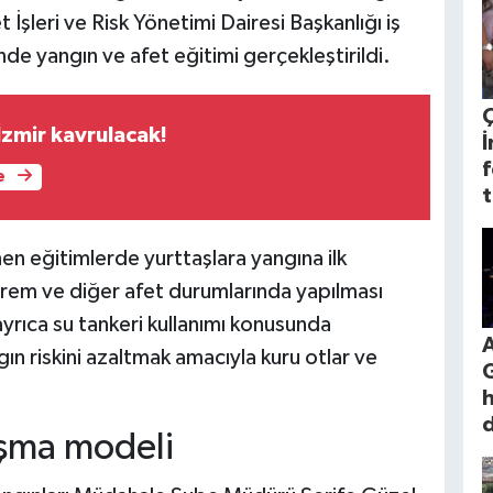
İşleri ve Risk Yönetimi Dairesi Başkanlığı iş
’nde yangın ve afet eğitimi gerçekleştirildi.
İzmir kavrulacak!
İ
f
e
t
en eğitimlerde yurttaşlara yangına ilk
prem ve diğer afet durumlarında yapılması
ayrıca su tankeri kullanımı konusunda
A
ın riskini azaltmak amacıyla kuru otlar ve
G
h
d
ışma modeli