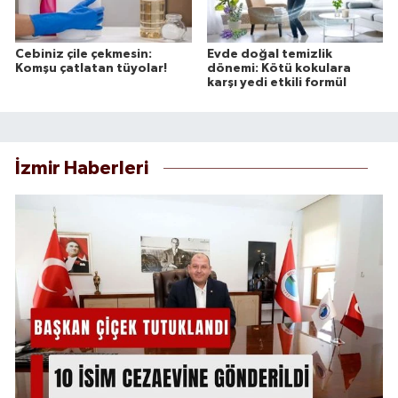
Cebiniz çile çekmesin:
Evde doğal temizlik
Komşu çatlatan tüyolar!
dönemi: Kötü kokulara
karşı yedi etkili formül
İzmir Haberleri