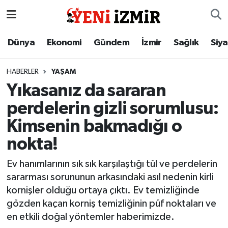
Dünya
İzmir Nöbetçi Eczaneler
Dünya
Ekonomi
Gündem
İzmir
Sağlık
Siy
Ekonomi
İzmir Hava Durumu
HABERLER
YAŞAM
Yıkasanız da sararan
Gündem
İzmir Namaz Vakitleri
perdelerin gizli sorumlusu:
İzmir
İzmir Trafik Yoğunluk Haritası
Kimsenin bakmadığı o
nokta!
Sağlık
Süper Lig Puan Durumu ve Fikstür
Ev hanımlarının sık sık karşılaştığı tül ve perdelerin
Siyaset
Tüm Manşetler
sararması sorununun arkasındaki asıl nedenin kirli
kornişler olduğu ortaya çıktı. Ev temizliğinde
Magazin
Son Dakika Haberleri
gözden kaçan korniş temizliğinin püf noktaları ve
en etkili doğal yöntemler haberimizde.
Resmi İlanlar
Haber Arşivi