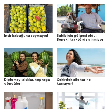
İncir kabuğunu soymayın!
Sahibinin gölgesi oldu:
Benekli traktörden inmiyor!
Diplomayı aldılar, toprağa
Çekirdek aile tarihe
döndüler!
karışıyor!