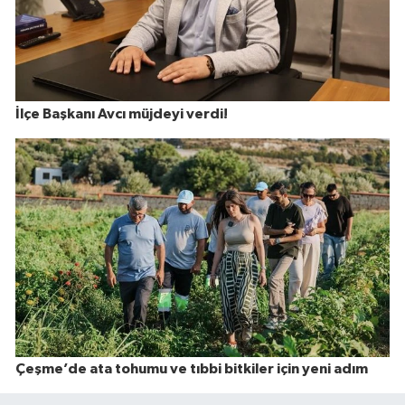
İlçe Başkanı Avcı müjdeyi verdi!
Çeşme’de ata tohumu ve tıbbi bitkiler için yeni adım