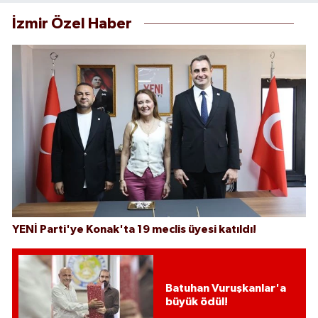
İzmir Özel Haber
YENİ Parti'ye Konak'ta 19 meclis üyesi katıldı!
Batuhan Vuruşkanlar'a
büyük ödül!