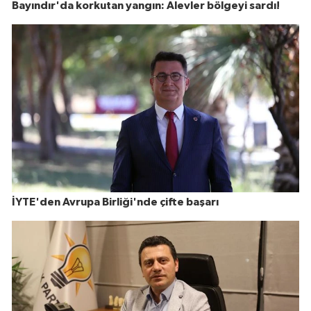
Bayındır'da korkutan yangın: Alevler bölgeyi sardı!
İYTE'den Avrupa Birliği'nde çifte başarı