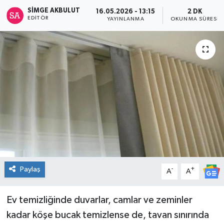
SIMGE AKBULUT
16.05.2026 - 13:15
2 DK
Spor
EDITÖR
YAYINLANMA
OKUNMA SÜRESI
Teknoloji
Tatil ve Seyahat
Çevre
Okul Gazetesi
Paylaş
-
+
A
A
Ev temizliğinde duvarlar, camlar ve zeminler
kadar köşe bucak temizlense de, tavan sınırında