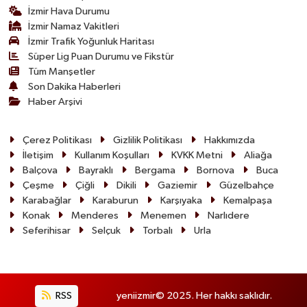
İzmir Hava Durumu
İzmir Namaz Vakitleri
İzmir Trafik Yoğunluk Haritası
Süper Lig Puan Durumu ve Fikstür
Tüm Manşetler
Son Dakika Haberleri
Haber Arşivi
Çerez Politikası
Gizlilik Politikası
Hakkımızda
İletişim
Kullanım Koşulları
KVKK Metni
Aliağa
Balçova
Bayraklı
Bergama
Bornova
Buca
Çeşme
Çiğli
Dikili
Gaziemir
Güzelbahçe
Karabağlar
Karaburun
Karşıyaka
Kemalpaşa
Konak
Menderes
Menemen
Narlıdere
Seferihisar
Selçuk
Torbalı
Urla
RSS
yeniizmir© 2025. Her hakkı saklıdır.