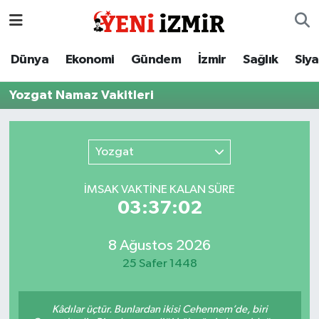
Dünya
İzmir Nöbetçi Eczaneler
Dünya
Ekonomi
Gündem
İzmir
Sağlık
Siy
Ekonomi
İzmir Hava Durumu
Yozgat Namaz Vakitleri
Gündem
İzmir Namaz Vakitleri
Yozgat
İzmir
İzmir Trafik Yoğunluk Haritası
İMSAK VAKTİNE KALAN SÜRE
Sağlık
Süper Lig Puan Durumu ve Fikstür
03:37:02
Siyaset
Tüm Manşetler
8 Ağustos 2026
25 Safer 1448
Magazin
Son Dakika Haberleri
Resmi İlanlar
Haber Arşivi
Kâdılar üçtür. Bunlardan ikisi Cehennem’de, biri