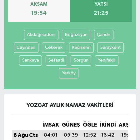
AKŞAM
YATSI
19:54
21:25
Akdağmadeni
Boğazlıyan
Çandır
Çayıralan
Çekerek
Kadışehri
Saraykent
Sarıkaya
Şefaatli
Sorgun
Yenifakılı
Yerköy
YOZGAT AYLIK NAMAZ VAKITLERI
İMSAK
GÜNEŞ
ÖĞLE
İKINDI
AKŞAM
8 Ağu Cts
04:01
05:39
12:52
16:42
19:54