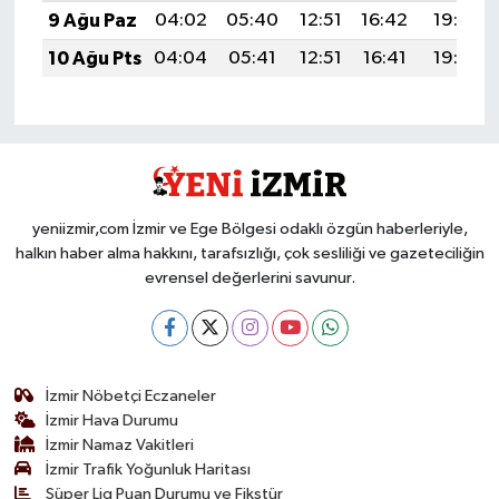
9 Ağu Paz
04:02
05:40
12:51
16:42
19:53
10 Ağu Pts
04:04
05:41
12:51
16:41
19:52
yeniizmir,com İzmir ve Ege Bölgesi odaklı özgün haberleriyle,
halkın haber alma hakkını, tarafsızlığı, çok sesliliği ve gazeteciliğin
evrensel değerlerini savunur.
İzmir Nöbetçi Eczaneler
İzmir Hava Durumu
İzmir Namaz Vakitleri
İzmir Trafik Yoğunluk Haritası
Süper Lig Puan Durumu ve Fikstür