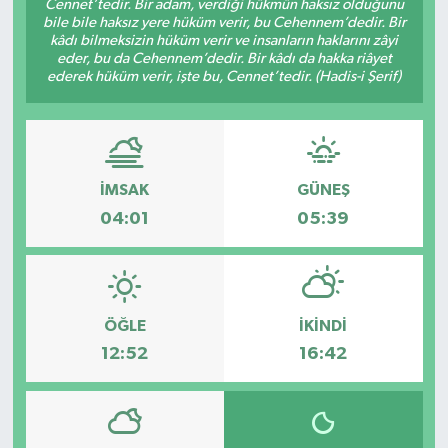
Cennet’tedir. Bir adam, verdiği hükmün haksız olduğunu
bile bile haksız yere hüküm verir, bu Cehennem’dedir. Bir
Spor
kâdı bilmeksizin hüküm verir ve insanların haklarını zâyi
eder, bu da Cehennem’dedir. Bir kâdı da hakka riâyet
ederek hüküm verir, işte bu, Cennet’tedir. (Hadis-i Şerif)
Teknoloji
Tatil ve Seyahat
Çevre
İMSAK
GÜNEŞ
04:01
05:39
Okul Gazetesi
ÖĞLE
İKINDI
12:52
16:42