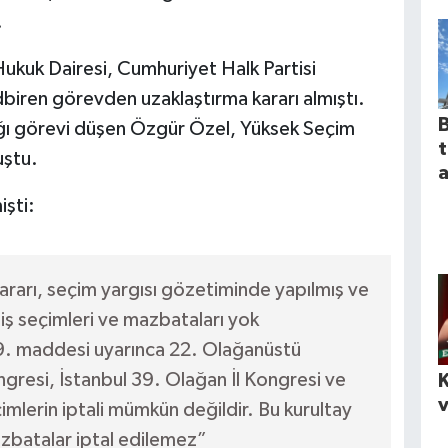
.
kuk Dairesi, Cumhuriyet Halk Partisi
edbiren görevden uzaklaştırma kararı almıştı.
B
ğı görevi düşen Özgür Özel, Yüksek Seçim
uştu.
a
işti:
rarı, seçim yargısı gözetiminde yapılmış ve
lmiş seçimleri ve mazbataları yok
9. maddesi uyarınca 22. Olağanüstü
ngresi, İstanbul 39. Olağan İl Kongresi ve
K
v
mlerin iptali mümkün değildir. Bu kurultay
zbatalar iptal edilemez”