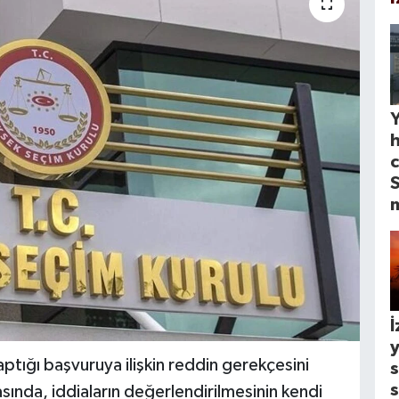
Y
c
S
İ
y
ptığı başvuruya ilişkin reddin gerekçesini
s
s
ında, iddiaların değerlendirilmesinin kendi