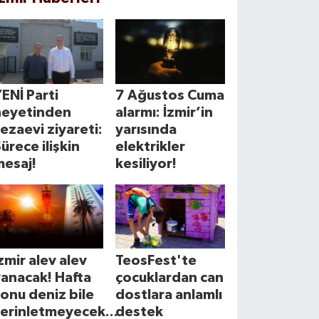
ENİ Parti
7 Ağustos Cuma
heyetinden
alarmı: İzmir’in
ezaevi ziyareti:
yarısında
ürece ilişkin
elektrikler
mesaj!
kesiliyor!
zmir alev alev
TeosFest'te
anacak! Hafta
çocuklardan can
onu deniz bile
dostlara anlamlı
erinletmeyecek...
destek