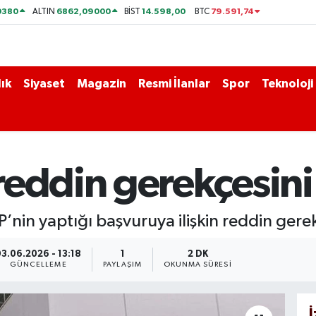
0380
6862,09000
14.598,00
79.591,74
ALTIN
BİST
BTC
ık
Siyaset
Magazin
Resmi İlanlar
Spor
Teknoloji
eddin gerekçesini 
’nin yaptığı başvuruya ilişkin reddin gere
03.06.2026 - 13:18
1
2 DK
GÜNCELLEME
PAYLAŞIM
OKUNMA SÜRESI