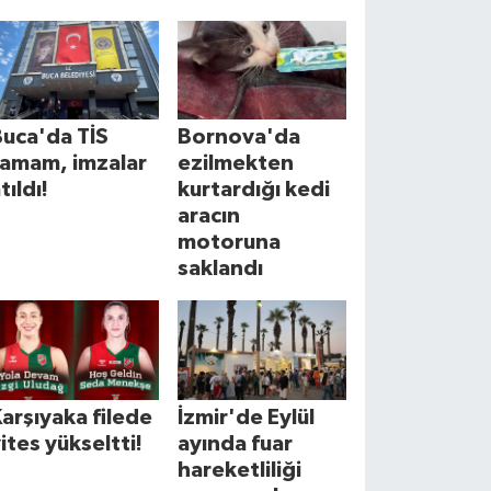
uca'da TİS
Bornova'da
tamam, imzalar
ezilmekten
tıldı!
kurtardığı kedi
aracın
motoruna
saklandı
arşıyaka filede
İzmir'de Eylül
ites yükseltti!
ayında fuar
hareketliliği