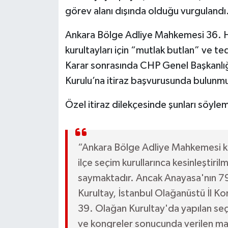
görev alanı dışında olduğu vurgulandı
Ankara Bölge Adliye Mahkemesi 36. Hu
kurultayları için “mutlak butlan” ve t
Karar sonrasında CHP Genel Başkanlı
Kurulu’na itiraz başvurusunda bulunm
Özel itiraz dilekçesinde şunları söylem
“Ankara Bölge Adliye Mahkemesi ka
ilçe seçim kurullarınca kesinleştiri
saymaktadır. Ancak Anayasa'nın 7
Kurultay, İstanbul Olağanüstü İl Ko
39. Olağan Kurultay'da yapılan seçi
ve kongreler sonucunda verilen ma