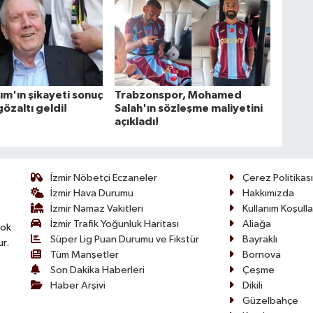
rım'ın şikayeti sonuç
Trabzonspor, Mohamed
gözaltı geldi!
Salah'ın sözleşme maliyetini
açıkladı!
İzmir Nöbetçi Eczaneler
Çerez Politikası
İzmir Hava Durumu
Hakkımızda
İzmir Namaz Vakitleri
Kullanım Koşulla
İzmir Trafik Yoğunluk Haritası
Aliağa
çok
Süper Lig Puan Durumu ve Fikstür
Bayraklı
ur.
Tüm Manşetler
Bornova
Son Dakika Haberleri
Çeşme
Haber Arşivi
Dikili
Güzelbahçe