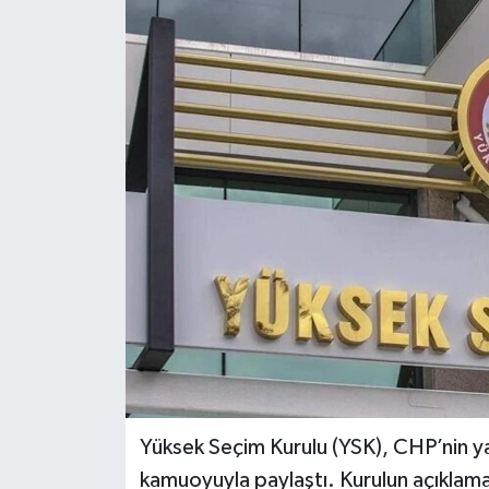
Spor
Teknoloji
Tatil ve Seyahat
Çevre
Okul Gazetesi
Yüksek Seçim Kurulu (YSK), CHP’nin ya
kamuoyuyla paylaştı. Kurulun açıklamas