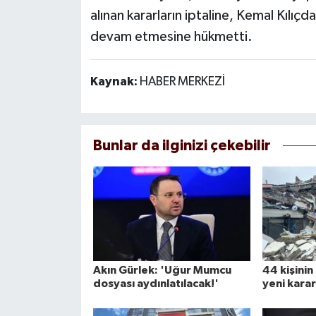
alınan kararların iptaline, Kemal Kılıçd
devam etmesine hükmetti.
Kaynak:
HABER MERKEZİ
Bunlar da ilginizi çekebilir
Akın Gürlek: 'Uğur Mumcu
44 kişini
dosyası aydınlatılacak!'
yeni karar