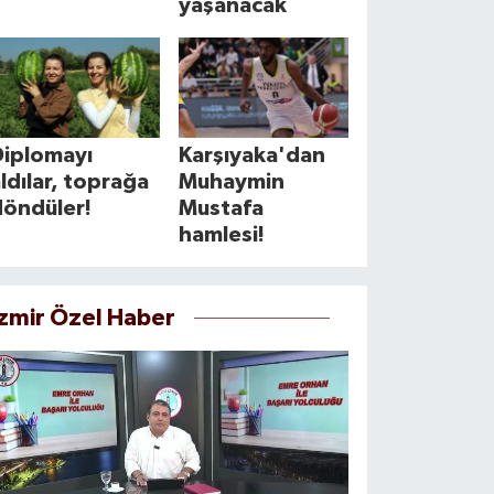
yaşanacak
Diplomayı
Karşıyaka'dan
ldılar, toprağa
Muhaymin
döndüler!
Mustafa
hamlesi!
İzmir Özel Haber