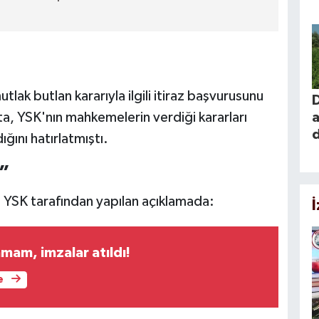
ak butlan kararıyla ilgili itiraz başvurusunu
a, YSK'nın mahkemelerin verdiği kararları
a
ını hatırlatmıştı.
l”
ı. YSK tarafından yapılan açıklamada:
mam, imzalar atıldı!
e