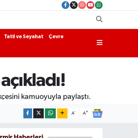
Tatil ve Seyahat
Çevre
açıkladı!
kçesini kamuoyuyla paylaştı.
-
+
A
A
İzmir Haberleri