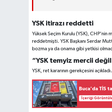
YSK itirazı reddetti
Yüksek Seçim Kurulu (YSK), CHP'nin mutl
reddetmişti. YSK Başkanı Serdar Mutt
bozma ya da onama gibi yetkisi olmadığ
“YSK temyiz mercii deği
YSK, ret kararının gerekçesini açıklad
Buca'da TİS ta
İçeriği Görüntül