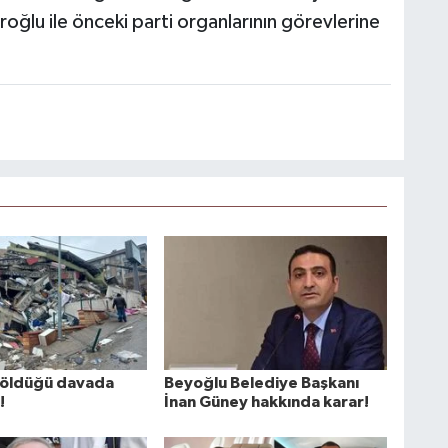
aroğlu ile önceki parti organlarının görevlerine
n öldüğü davada
Beyoğlu Belediye Başkanı
!
İnan Güney hakkında karar!