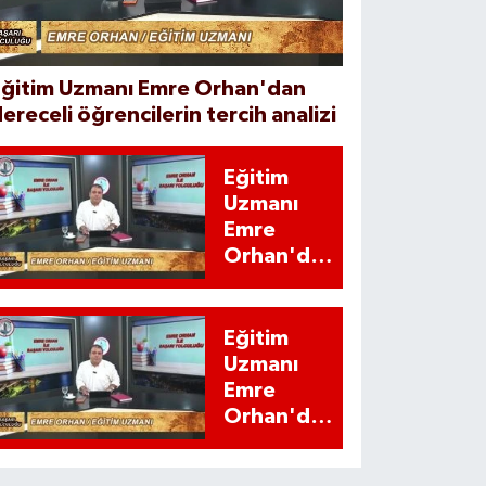
Eğitim Uzmanı Emre Orhan'dan
ereceli öğrencilerin tercih analizi
Eğitim
Uzmanı
Emre
Orhan'dan
YKS
adaylarına
'İstatistiki'
Eğitim
uyarı
Uzmanı
Emre
Orhan'dan
YKS
adaylarına