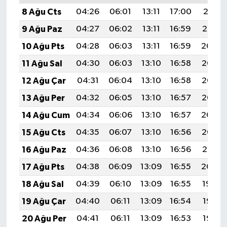
8 Ağu Cts
04:26
06:01
13:11
17:00
20:11
9 Ağu Paz
04:27
06:02
13:11
16:59
20:10
10 Ağu Pts
04:28
06:03
13:11
16:59
20:09
11 Ağu Sal
04:30
06:03
13:10
16:58
20:08
12 Ağu Çar
04:31
06:04
13:10
16:58
20:06
13 Ağu Per
04:32
06:05
13:10
16:57
20:05
14 Ağu Cum
04:34
06:06
13:10
16:57
20:04
15 Ağu Cts
04:35
06:07
13:10
16:56
20:03
16 Ağu Paz
04:36
06:08
13:10
16:56
20:01
17 Ağu Pts
04:38
06:09
13:09
16:55
20:00
18 Ağu Sal
04:39
06:10
13:09
16:55
19:59
19 Ağu Çar
04:40
06:11
13:09
16:54
19:57
20 Ağu Per
04:41
06:11
13:09
16:53
19:56