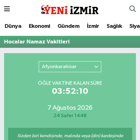
Dünya
İzmir Nöbetçi Eczaneler
Dünya
Ekonomi
Gündem
İzmir
Sağlık
Siy
Ekonomi
İzmir Hava Durumu
Hocalar Namaz Vakitleri
Gündem
İzmir Namaz Vakitleri
Afyonkarahisar
İzmir
İzmir Trafik Yoğunluk Haritası
ÖĞLE VAKTİNE KALAN SÜRE
Sağlık
Süper Lig Puan Durumu ve Fikstür
03:52:10
Siyaset
Tüm Manşetler
7 Ağustos 2026
24 Safer 1448
Magazin
Son Dakika Haberleri
Resmi İlanlar
Haber Arşivi
Sizden biri kendisinde, malında veya (din) kardeşinde