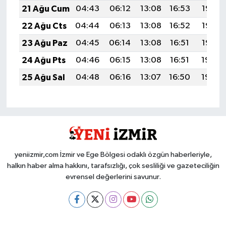
21 Ağu Cum
04:43
06:12
13:08
16:53
19:55
22 Ağu Cts
04:44
06:13
13:08
16:52
19:53
23 Ağu Paz
04:45
06:14
13:08
16:51
19:52
24 Ağu Pts
04:46
06:15
13:08
16:51
19:50
25 Ağu Sal
04:48
06:16
13:07
16:50
19:49
yeniizmir,com İzmir ve Ege Bölgesi odaklı özgün haberleriyle,
halkın haber alma hakkını, tarafsızlığı, çok sesliliği ve gazeteciliğin
evrensel değerlerini savunur.