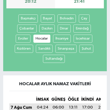
20:12
21:41
Başmakçı
Bayat
Bolvadin
Çay
Çobanlar
Dazkırı
Dinar
Emirdağ
Evciler
Hocalar
İhsaniye
İscehisar
Kızılören
Sandıklı
Sinanpaşa
Şuhut
Sultandağı
HOCALAR AYLIK NAMAZ VAKITLERI
İMSAK
GÜNEŞ
ÖĞLE
İKINDI
AKŞA
7 Ağu Cum
04:24
06:00
13:11
17:00
20:12