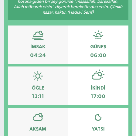
hoşuna giden bir şey görürse "mâşâallah, bârekallâh,
Allah mübarek etsin" diyerek bereketle dua etsin. Çünkü
Spor
nazar, haktır. (Hadis-i Şerif)
Teknoloji
Tatil ve Seyahat
İMSAK
GÜNEŞ
04:24
06:00
Çevre
Okul Gazetesi
ÖĞLE
İKINDI
13:11
17:00
AKŞAM
YATSI