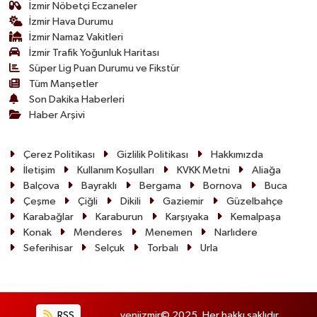
İzmir Nöbetçi Eczaneler
İzmir Hava Durumu
İzmir Namaz Vakitleri
İzmir Trafik Yoğunluk Haritası
Süper Lig Puan Durumu ve Fikstür
Tüm Manşetler
Son Dakika Haberleri
Haber Arşivi
Çerez Politikası
Gizlilik Politikası
Hakkımızda
İletişim
Kullanım Koşulları
KVKK Metni
Aliağa
Balçova
Bayraklı
Bergama
Bornova
Buca
Çeşme
Çiğli
Dikili
Gaziemir
Güzelbahçe
Karabağlar
Karaburun
Karşıyaka
Kemalpaşa
Konak
Menderes
Menemen
Narlıdere
Seferihisar
Selçuk
Torbalı
Urla
RSS
yeniizmir© 2025. Her hakkı saklıdır.