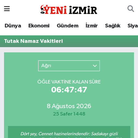
Dünya
İzmir Nöbetçi Eczaneler
Dünya
Ekonomi
Gündem
İzmir
Sağlık
Siy
Ekonomi
İzmir Hava Durumu
Tutak Namaz Vakitleri
Gündem
İzmir Namaz Vakitleri
Ağrı
İzmir
İzmir Trafik Yoğunluk Haritası
ÖĞLE VAKTİNE KALAN SÜRE
Sağlık
Süper Lig Puan Durumu ve Fikstür
06:47:47
Siyaset
Tüm Manşetler
8 Ağustos 2026
25 Safer 1448
Magazin
Son Dakika Haberleri
Resmi İlanlar
Haber Arşivi
Dört şey, Cennet hazinelerindendir: Sadakayı gizli