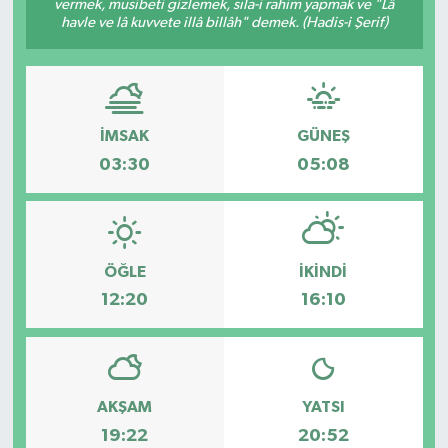
vermek, musibeti gizlemek, sıla-i rahim yapmak ve "Lâ
havle ve lâ kuvvete illâ billâh" demek. (Hadis-i Şerif)
Spor
Teknoloji
İMSAK
GÜNEŞ
Tatil ve Seyahat
03:30
05:08
Çevre
Okul Gazetesi
ÖĞLE
İKINDI
12:20
16:10
AKŞAM
YATSI
19:22
20:52