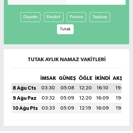
Diyadin
Eleşkirt
Patnos
Taşlıçay
Tutak
TUTAK AYLIK NAMAZ VAKITLERI
İMSAK
GÜNEŞ
ÖĞLE
İKINDI
AKŞAM
8 Ağu Cts
03:30
05:08
12:20
16:10
19:22
9 Ağu Paz
03:32
05:09
12:20
16:09
19:21
10 Ağu Pts
03:33
05:09
12:19
16:09
19:19