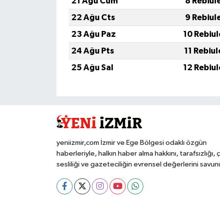
21 Ağu Cum
8 Rebiul
22 Ağu Cts
9 Rebiul
23 Ağu Paz
10 Rebiu
24 Ağu Pts
11 Rebiu
25 Ağu Sal
12 Rebiu
yeniizmir,com İzmir ve Ege Bölgesi odaklı özgün
haberleriyle, halkın haber alma hakkını, tarafsızlığı, 
sesliliği ve gazeteciliğin evrensel değerlerini savun