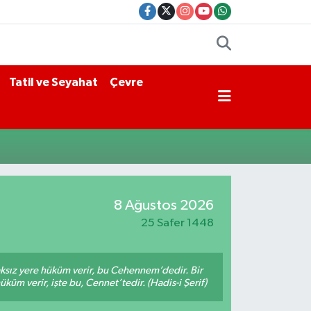
Tatil ve Seyahat
Çevre
8 Ağustos 2026
25 Safer 1448
aksız yere hüküm verir, bu Cehennem’dedir. Bir
küm verir, işte bu, Cennet’tedir. (Hadis-i Şerif)