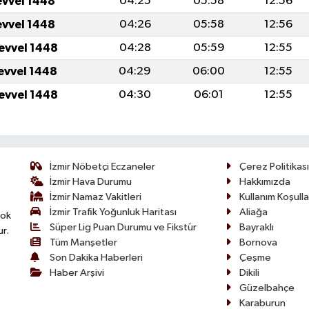
evvel 1448
04:25
05:58
12:56
evvel 1448
04:26
05:58
12:56
levvel 1448
04:28
05:59
12:55
levvel 1448
04:29
06:00
12:55
levvel 1448
04:30
06:01
12:55
İzmir Nöbetçi Eczaneler
Çerez Politikası
İzmir Hava Durumu
Hakkımızda
İzmir Namaz Vakitleri
Kullanım Koşulla
İzmir Trafik Yoğunluk Haritası
Aliağa
çok
Süper Lig Puan Durumu ve Fikstür
Bayraklı
ur.
Tüm Manşetler
Bornova
Son Dakika Haberleri
Çeşme
Haber Arşivi
Dikili
Güzelbahçe
Karaburun