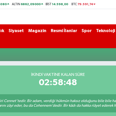
0380
6862,09000
14.598,00
79.591,74
ALTIN
BİST
BTC
ık
Siyaset
Magazin
Resmi İlanlar
Spor
Teknoloji
İKINDI VAKTİNE KALAN SÜRE
02:58:48
iri Cennet’tedir. Bir adam, verdiği hükmün haksız olduğunu bile bile h
rını zâyi eder, bu da Cehennem’dedir. Bir kâdı da hakka riâyet ederek hü