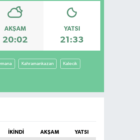
AKŞAM
YATSI
20:02
21:33
ymana
Kahramankazan
Kalecik
İKINDI
AKŞAM
YATSI