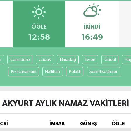
ÖĞLE
İKINDI
12:58
16:49
ı
Çamlıdere
Çubuk
Elmadağ
Evren
Güdül
Ha
Kızılcahamam
Nallıhan
Polatlı
Şereflikoçhisar
AKYURT AYLIK NAMAZ VAKITLERI
İCRİ
İMSAK
GÜNEŞ
ÖĞLE