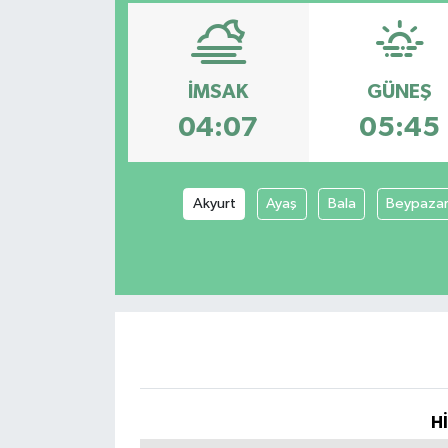
Spor
Teknoloji
İMSAK
GÜNEŞ
04:07
05:45
Tatil ve Seyahat
Çevre
Akyurt
Ayaş
Bala
Beypazar
Okul Gazetesi
H