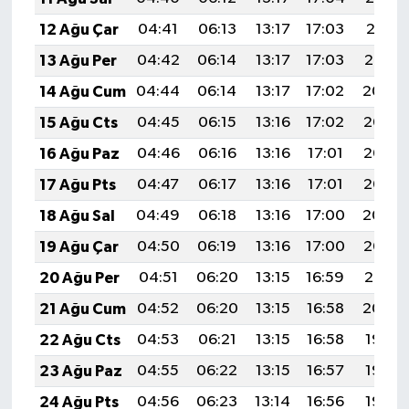
12 Ağu Çar
04:41
06:13
13:17
17:03
20:11
13 Ağu Per
04:42
06:14
13:17
17:03
20:10
14 Ağu Cum
04:44
06:14
13:17
17:02
20:09
15 Ağu Cts
04:45
06:15
13:16
17:02
20:08
16 Ağu Paz
04:46
06:16
13:16
17:01
20:06
17 Ağu Pts
04:47
06:17
13:16
17:01
20:05
18 Ağu Sal
04:49
06:18
13:16
17:00
20:04
19 Ağu Çar
04:50
06:19
13:16
17:00
20:02
20 Ağu Per
04:51
06:20
13:15
16:59
20:01
21 Ağu Cum
04:52
06:20
13:15
16:58
20:00
22 Ağu Cts
04:53
06:21
13:15
16:58
19:58
23 Ağu Paz
04:55
06:22
13:15
16:57
19:57
24 Ağu Pts
04:56
06:23
13:14
16:56
19:56