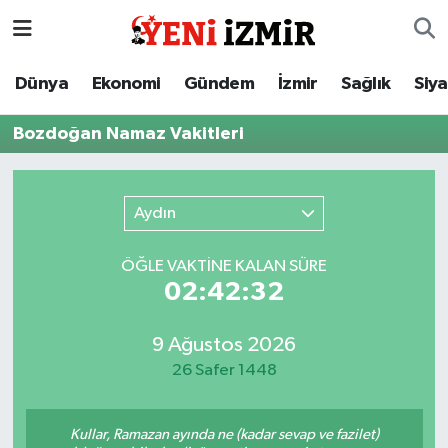
Dünya
İzmir Nöbetçi Eczaneler
Dünya
Ekonomi
Gündem
İzmir
Sağlık
Siy
Ekonomi
İzmir Hava Durumu
Bozdoğan Namaz Vakitleri
Gündem
İzmir Namaz Vakitleri
Aydın
İzmir
İzmir Trafik Yoğunluk Haritası
ÖĞLE VAKTİNE KALAN SÜRE
Sağlık
Süper Lig Puan Durumu ve Fikstür
02:42:32
Siyaset
Tüm Manşetler
9 Ağustos 2026
26 Safer 1448
Magazin
Son Dakika Haberleri
Resmi İlanlar
Haber Arşivi
Kullar, Ramazan ayında ne (kadar sevap ve fazilet)