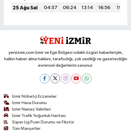
25 Ağu Sal
04:57
06:24
13:14
16:56
19:54
yeniizmir,com İzmir ve Ege Bölgesi odaklı özgün haberleriyle,
halkın haber alma hakkını, tarafsızlığı, çok sesliliği ve gazeteciliğin
evrensel değerlerini savunur.
İzmir Nöbetçi Eczaneler
İzmir Hava Durumu
İzmir Namaz Vakitleri
İzmir Trafik Yoğunluk Haritası
Süper Lig Puan Durumu ve Fikstür
Tüm Manşetler