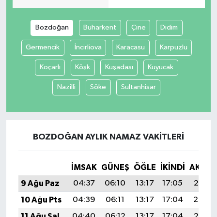
Bozdoğan
Buharkent
Çine
Didim
Germencik
İncirliova
Karacasu
Karpuzlu
Koçarlı
Köşk
Kuşadası
Kuyucak
Nazilli
Söke
Sultanhisar
BOZDOĞAN AYLIK NAMAZ VAKITLERI
İMSAK
GÜNEŞ
ÖĞLE
İKINDI
AKŞA
9 Ağu Paz
04:37
06:10
13:17
17:05
20:15
10 Ağu Pts
04:39
06:11
13:17
17:04
20:14
11 Ağu Sal
04:40
06:12
13:17
17:04
20:12