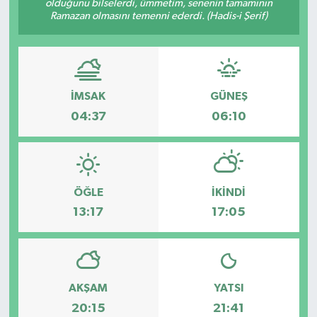
olduğunu bilselerdi, ümmetim, senenin tamamının
Ramazan olmasını temenni ederdi. (Hadis-i Şerif)
Spor
Teknoloji
İMSAK
GÜNEŞ
Tatil ve Seyahat
04:37
06:10
Çevre
Okul Gazetesi
ÖĞLE
İKINDI
13:17
17:05
AKŞAM
YATSI
20:15
21:41