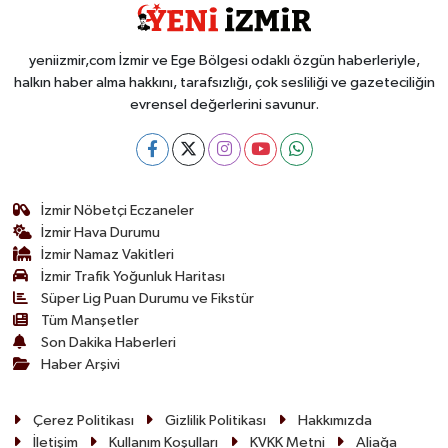
yeniizmir,com İzmir ve Ege Bölgesi odaklı özgün haberleriyle,
halkın haber alma hakkını, tarafsızlığı, çok sesliliği ve gazeteciliğin
evrensel değerlerini savunur.
İzmir Nöbetçi Eczaneler
İzmir Hava Durumu
İzmir Namaz Vakitleri
İzmir Trafik Yoğunluk Haritası
Süper Lig Puan Durumu ve Fikstür
Tüm Manşetler
Son Dakika Haberleri
Haber Arşivi
Çerez Politikası
Gizlilik Politikası
Hakkımızda
İletişim
Kullanım Koşulları
KVKK Metni
Aliağa