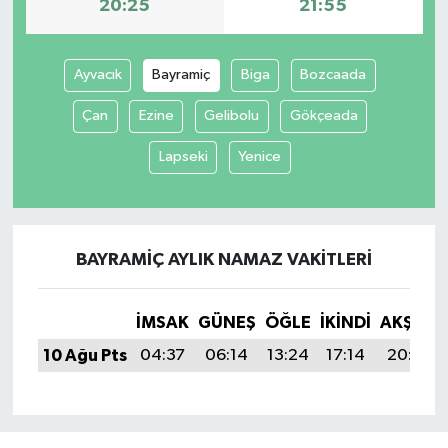
20:25
21:55
Ayvacık
Bayramiç
Biga
Bozcaada
Çan
Ezine
Gelibolu
Gökçeada
Lapseki
Yenice
BAYRAMIÇ AYLIK NAMAZ VAKITLERI
İMSAK
GÜNEŞ
ÖĞLE
İKINDI
AKŞAM
10 Ağu Pts
04:37
06:14
13:24
17:14
20:25