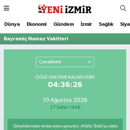
Dünya
İzmir Nöbetçi Eczaneler
Dünya
Ekonomi
Gündem
İzmir
Sağlık
Siy
Ekonomi
İzmir Hava Durumu
Bayramiç Namaz Vakitleri
Gündem
İzmir Namaz Vakitleri
Çanakkale
İzmir
İzmir Trafik Yoğunluk Haritası
ÖĞLE VAKTİNE KALAN SÜRE
Sağlık
Süper Lig Puan Durumu ve Fikstür
04:36:26
Siyaset
Tüm Manşetler
10 Ağustos 2026
27 Safer 1448
Magazin
Son Dakika Haberleri
Resmi İlanlar
Haber Arşivi
Günahlarından tevbe eden gençten, Allâhü Teâlâ’ya daha