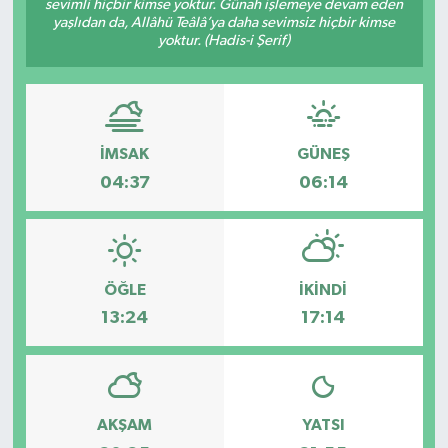
sevimli hiçbir kimse yoktur. Günah işlemeye devam eden
yaşlıdan da, Allâhü Teâlâ’ya daha sevimsiz hiçbir kimse
Spor
yoktur. (Hadis-i Şerif)
Teknoloji
Tatil ve Seyahat
İMSAK
GÜNEŞ
04:37
06:14
Çevre
Okul Gazetesi
ÖĞLE
İKINDI
13:24
17:14
AKŞAM
YATSI