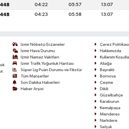
1448
04:22
05:57
13:07
1448
04:23
05:58
13:07
İzmir Nöbetçi Eczaneler
Çerez Politikası
İzmir Hava Durumu
Hakkımızda
İzmir Namaz Vakitleri
Kullanım Koşulla
İzmir Trafik Yoğunluk Haritası
Aliağa
çok
Süper Lig Puan Durumu ve Fikstür
Bayraklı
ur.
Tüm Manşetler
Bornova
Son Dakika Haberleri
Çeşme
Haber Arşivi
Dikili
Güzelbahçe
Karaburun
Kemalpaşa
Menderes
Narlıdere
Selçuk