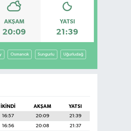
AKŞAM
YATSI
20:09
21:39
y
Osmancık
Sungurlu
Uğurludağ
İKINDI
AKŞAM
YATSI
16:57
20:09
21:39
16:56
20:08
21:37