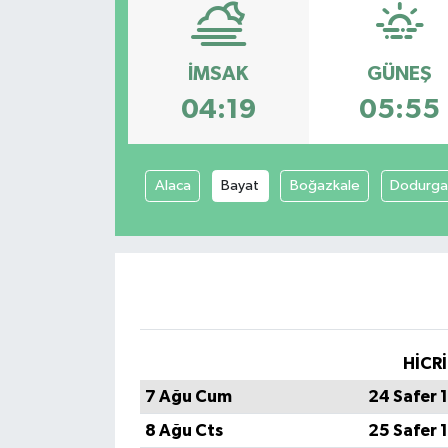
Spor
İMSAK
GÜNEŞ
Teknoloji
04:19
05:55
Tatil ve Seyahat
Alaca
Bayat
Boğazkale
Dodurg
Çevre
Okul Gazetesi
HİCRİ
7 Ağu Cum
24 Safer 
8 Ağu Cts
25 Safer 