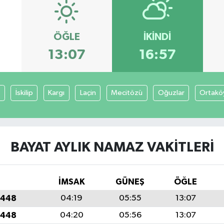
ÖĞLE
İKINDI
13:07
16:57
a
İskilip
Kargı
Laçin
Mecitözü
Oğuzlar
Ortakö
BAYAT AYLIK NAMAZ VAKITLERI
İMSAK
GÜNEŞ
ÖĞLE
1448
04:19
05:55
13:07
1448
04:20
05:56
13:07