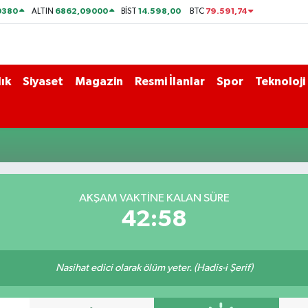
0380
6862,09000
14.598,00
79.591,74
ALTIN
BİST
BTC
ık
Siyaset
Magazin
Resmi İlanlar
Spor
Teknoloji
AKŞAM VAKTİNE KALAN SÜRE
42:58
Nasihat edici olarak ölüm yeter. (Hadis-i Şerif)