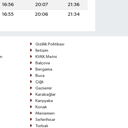
16:56
20:07
21:36
16:55
20:06
21:34
Gizlilik Politikası
İletişim
rı
KVKK Metni
Balçova
Bergama
Buca
Çiğli
Gaziemir
Karabağlar
Karşıyaka
Konak
Menemen
Seferihisar
Torbalı