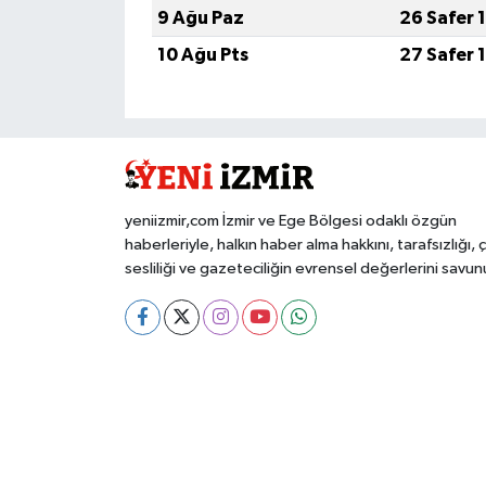
9 Ağu Paz
26 Safer 
10 Ağu Pts
27 Safer 
yeniizmir,com İzmir ve Ege Bölgesi odaklı özgün
haberleriyle, halkın haber alma hakkını, tarafsızlığı, 
sesliliği ve gazeteciliğin evrensel değerlerini savun