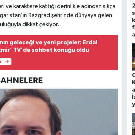
i ve karaktere kattığı derinlikle adından sıkça
garistan’ın Razgrad şehrinde dünyaya gelen
uluğuyla dikkat çekiyor.
f
a
ın geleceği ve yeni projeler: Erdal
zmir’ TV'de sohbet konuğu oldu
e
SAHNELERE
K
a
İ
y