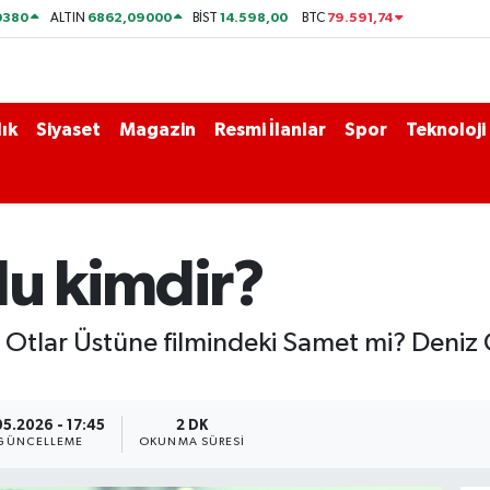
0380
6862,09000
14.598,00
79.591,74
ALTIN
BİST
BTC
ık
Siyaset
Magazin
Resmi İlanlar
Spor
Teknoloji
lu kimdir?
u Otlar Üstüne filmindeki Samet mi? Deniz 
05.2026 - 17:45
2 DK
GÜNCELLEME
OKUNMA SÜRESI