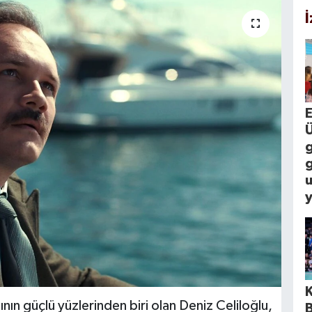
g
y
nın güçlü yüzlerinden biri olan Deniz Celiloğlu,