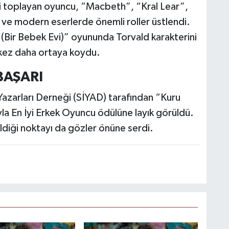
i toplayan oyuncu, “Macbeth”, “Kral Lear”,
k ve modern eserlerde önemli roller üstlendi.
Bir Bebek Evi)” oyununda Torvald karakterini
r kez daha ortaya koydu.
BAŞARI
Yazarları Derneği (SİYAD) tarafından “Kuru
la En İyi Erkek Oyuncu ödülüne layık görüldü.
ldiği noktayı da gözler önüne serdi.