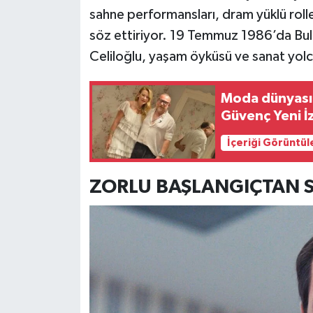
sahne performansları, dram yüklü roller
söz ettiriyor. 19 Temmuz 1986’da Bul
Celiloğlu, yaşam öyküsü ve sanat yolc
Moda dünyasın
Güvenç Yeni İ
İçeriği Görüntül
ZORLU BAŞLANGIÇTAN 