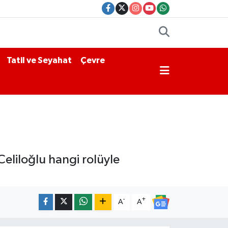
Tatil ve Seyahat
Çevre
Celiloğlu hangi rolüyle
-
+
A
A