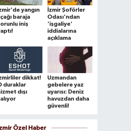
zmir'de yangın
İzmir Şoförler
çağı baraja
Odası'ndan
orunlu iniş
'işgaliye'
aptı!
iddialarına
açıklama
zmirliler dikkat!
Uzmandan
 duraklar
gebelere yaz
izmet dışı
uyarısı: Deniz
alıyor
havuzdan daha
güvenli!
İzmir Özel Haber