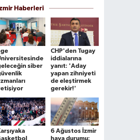
İzmir Haberleri
Ege
CHP'den Tugay
Üniversitesinde
iddialarına
eleceğin siber
yanıt: 'Aday
güvenlik
yapan zihniyeti
uzmanları
de eleştirmek
etişiyor
gerekir!'
Karşıyaka
6 Ağustos İzmir
Basketbol
hava durumu: