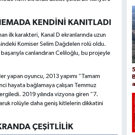
İNEMADA KENDİNİ KANITLADI
nan ilk karakteri, Kanal D ekranlarında uzun
isindeki Komiser Selim Dağdelen rolü oldu.
i başarıyla canlandıran Celiloğlu, bu projeyle
5
şler yapan oyuncu, 2013 yapımı “Tamam
B
a
 genci hayata bağlamaya çalışan Temmuz
sergiledi. 2019 yılında vizyona giren “7.
uk rolüyle daha geniş kitlelerin dikkatini
KRANDA ÇEŞİTLİLİK