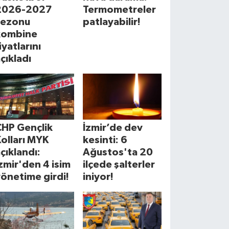
2026-2027
Termometreler
sezonu
patlayabilir!
kombine
iyatlarını
çıkladı
CHP Gençlik
İzmir’de dev
olları MYK
kesinti: 6
çıklandı:
Ağustos'ta 20
zmir'den 4 isim
ilçede şalterler
önetime girdi!
iniyor!