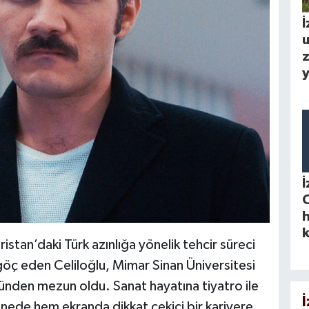
İ
u
z
y
İ
O
h
k
tan’daki Türk azınlığa yönelik tehcir süreci
 göç eden Celiloğlu, Mimar Sinan Üniversitesi
nden mezun oldu. Sanat hayatına tiyatro ile
nede hem ekranda dikkat çekici bir kariyere