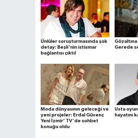
Ünlüler soruşturmasında şok
Gözaltına
detay: Beşli'nin istismar
Gerede se
bağlantısı çıktı!
Moda dünyasının geleceği ve
Usta oyun
yeni projeler: Erdal Güvenç
hayatını k
Yeni İzmir’ TV'de sohbet
konuğu oldu