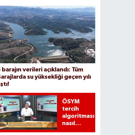
 barajın verileri açıklandı: Tüm
arajlarda su yüksekliği geçen yılı
ştı!
ÖSYM
tercih
algoritması
nasıl
çalışıyor?