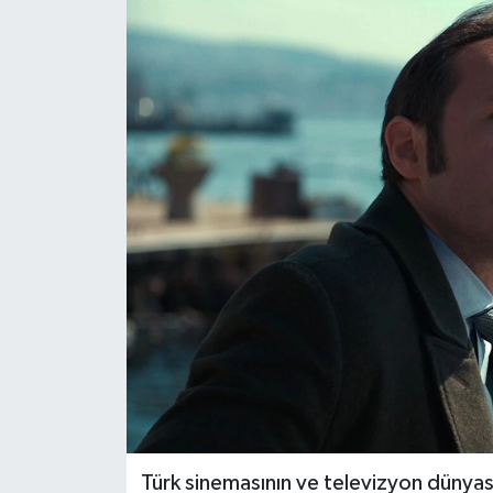
Spor
Teknoloji
Tatil ve Seyahat
Çevre
Okul Gazetesi
Türk sinemasının ve televizyon dünyası