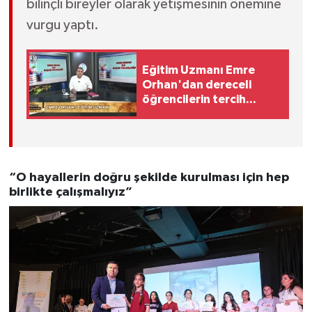
bilinçli bireyler olarak yetişmesinin önemine
vurgu yaptı.
Eğitim Uzmanı Emre
Orhan'dan dereceli
öğrencilerin tercih
analizi
“O hayallerin doğru şekilde kurulması için hep
birlikte çalışmalıyız”