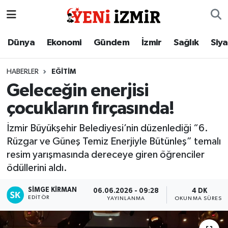
Dünya
İzmir Nöbetçi Eczaneler
Dünya
Ekonomi
Gündem
İzmir
Sağlık
Siy
Ekonomi
İzmir Hava Durumu
HABERLER
EĞITIM
Geleceğin enerjisi
Gündem
İzmir Namaz Vakitleri
çocukların fırçasında!
İzmir
İzmir Trafik Yoğunluk Haritası
İzmir Büyükşehir Belediyesi’nin düzenlediği “6.
Rüzgar ve Güneş Temiz Enerjiyle Bütünleş” temalı
Sağlık
Süper Lig Puan Durumu ve Fikstür
resim yarışmasında dereceye giren öğrenciler
ödüllerini aldı.
Siyaset
Tüm Manşetler
SIMGE KİRMAN
06.06.2026 - 09:28
4 DK
Magazin
Son Dakika Haberleri
EDITÖR
YAYINLANMA
OKUNMA SÜRESI
Resmi İlanlar
Haber Arşivi