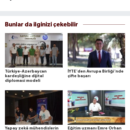
Bunlar da ilginizi çekebilir
Türkiye-Azerbaycan
İYTE'den Avrupa Birliği'nde
kardeşliğine dijital
çifte başarı
diplomasi modeli
Yapay zekâ mühendislerin
Eğitim uzmanı Emre Orhan