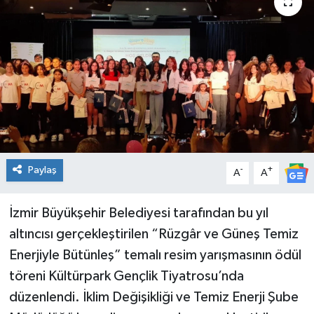
Spor
Teknoloji
Tatil ve Seyahat
Çevre
Okul Gazetesi
Paylaş
-
+
A
A
İzmir Büyükşehir Belediyesi tarafından bu yıl
altıncısı gerçekleştirilen “Rüzgâr ve Güneş Temiz
Enerjiyle Bütünleş” temalı resim yarışmasının ödül
töreni Kültürpark Gençlik Tiyatrosu’nda
düzenlendi. İklim Değişikliği ve Temiz Enerji Şube