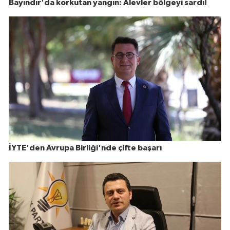
Bayındır'da korkutan yangın: Alevler bölgeyi sardı!
İYTE'den Avrupa Birliği'nde çifte başarı