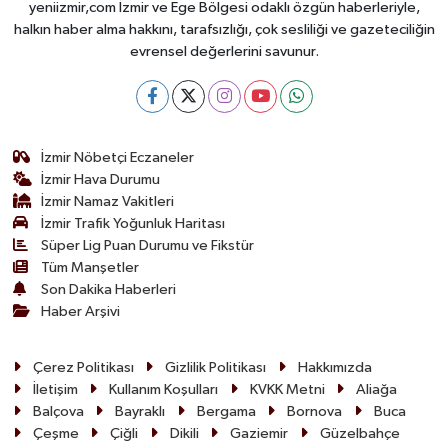
yeniizmir,com İzmir ve Ege Bölgesi odaklı özgün haberleriyle,
halkın haber alma hakkını, tarafsızlığı, çok sesliliği ve gazeteciliğin
evrensel değerlerini savunur.
İzmir Nöbetçi Eczaneler
İzmir Hava Durumu
İzmir Namaz Vakitleri
İzmir Trafik Yoğunluk Haritası
Süper Lig Puan Durumu ve Fikstür
Tüm Manşetler
Son Dakika Haberleri
Haber Arşivi
Çerez Politikası
Gizlilik Politikası
Hakkımızda
İletişim
Kullanım Koşulları
KVKK Metni
Aliağa
Balçova
Bayraklı
Bergama
Bornova
Buca
Çeşme
Çiğli
Dikili
Gaziemir
Güzelbahçe