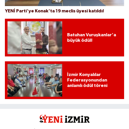
YENİ Parti'ye Konak'ta 19 meclis üyesi katıldı!
Batuhan Vuruşkanlar'a
büyük ödül!
İzmir Konyalılar
Federasyonundan
anlamlı ödül töreni