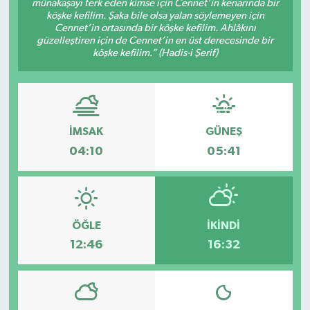
münakaşayı terk eden kimse için Cennet’in kenarında bir
köşke kefilim. Şaka bile olsa yalan söylemeyen için
Spor
Cennet’in ortasında bir köşke kefilim. Ahlâkını
güzelleştiren için de Cennet’in en üst derecesinde bir
köşke kefilim.” (Hadis-i Şerif)
Teknoloji
Tatil ve Seyahat
Çevre
İMSAK
GÜNEŞ
04:10
05:41
Okul Gazetesi
ÖĞLE
İKINDI
12:46
16:32