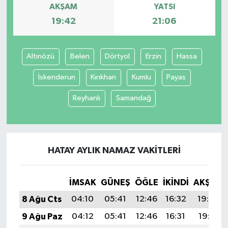
AKŞAM
YATSI
19:42
21:06
Altınözü
Belen
Dörtyol
Erzin
Hassa
İskenderun
Kırıkhan
Kumlu
Payas
Reyhanlı
Samandağ
HATAY AYLIK NAMAZ VAKITLERI
İMSAK
GÜNEŞ
ÖĞLE
İKINDI
AKŞAM
8 Ağu Cts
04:10
05:41
12:46
16:32
19:42
9 Ağu Paz
04:12
05:41
12:46
16:31
19:41