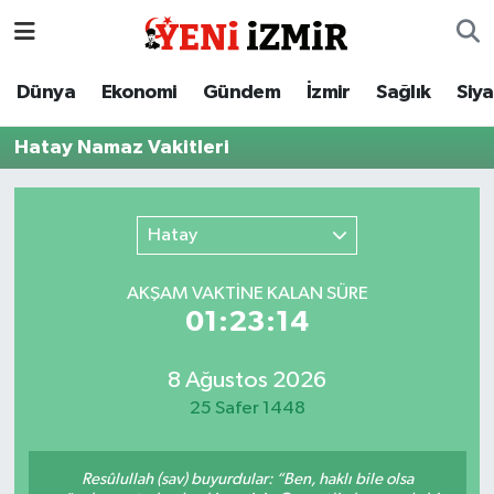
Dünya
İzmir Nöbetçi Eczaneler
Dünya
Ekonomi
Gündem
İzmir
Sağlık
Siy
Ekonomi
İzmir Hava Durumu
Hatay Namaz Vakitleri
Gündem
İzmir Namaz Vakitleri
Hatay
İzmir
İzmir Trafik Yoğunluk Haritası
AKŞAM VAKTİNE KALAN SÜRE
Sağlık
Süper Lig Puan Durumu ve Fikstür
01:23:14
Siyaset
Tüm Manşetler
8 Ağustos 2026
25 Safer 1448
Magazin
Son Dakika Haberleri
Resmi İlanlar
Haber Arşivi
Resûlullah (sav) buyurdular: “Ben, haklı bile olsa