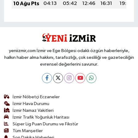
10 Ağu Pts
04:13
05:42
12:46
16:31
19:39
yeniizmir,com İzmir ve Ege Bölgesi odaklı özgün haberleriyle,
halkın haber alma hakkını, tarafsızlığı, çok sesliliği ve gazeteciliğin
evrensel değerlerini savunur.
İzmir Nöbetçi Eczaneler
İzmir Hava Durumu
İzmir Namaz Vakitleri
İzmir Trafik Yoğunluk Haritası
Süper Lig Puan Durumu ve Fikstür
Tüm Manşetler
Son Dakika Haberleri