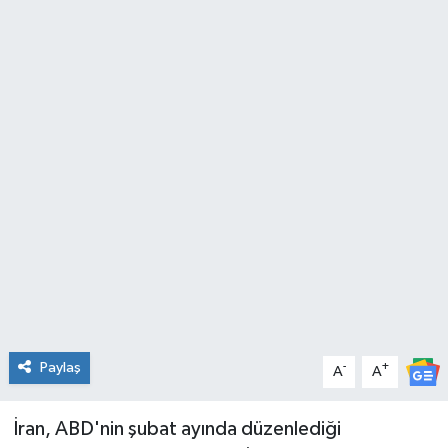
Spor
Teknoloji
Tatil ve Seyahat
Çevre
Okul Gazetesi
Paylaş
-
+
A
A
İran, ABD'nin şubat ayında düzenlediği