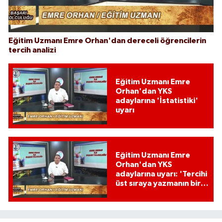
Eğitim Uzmanı Emre Orhan'dan dereceli öğrencilerin
tercih analizi
Eğitim Uzmanı Emre
Orhan'dan YKS
adaylarına 'İstatistiki'
uyarı
Eğitim Uzmanı Emre
Orhan'dan YKS
adaylarına uyarı: 'Tercihi
üst sıraya yazmanın bir
etkisi var mı?'