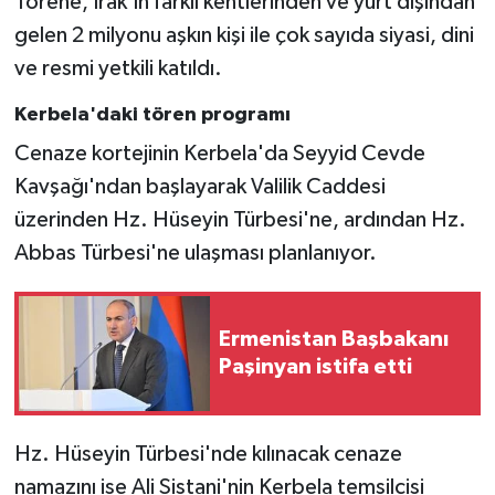
Törene, Irak'ın farklı kentlerinden ve yurt dışından
gelen 2 milyonu aşkın kişi ile çok sayıda siyasi, dini
ve resmi yetkili katıldı.
Kerbela'daki tören programı
Cenaze kortejinin Kerbela'da Seyyid Cevde
Kavşağı'ndan başlayarak Valilik Caddesi
üzerinden Hz. Hüseyin Türbesi'ne, ardından Hz.
Abbas Türbesi'ne ulaşması planlanıyor.
Ermenistan Başbakanı
Paşinyan istifa etti
Hz. Hüseyin Türbesi'nde kılınacak cenaze
namazını ise Ali Sistani'nin Kerbela temsilcisi