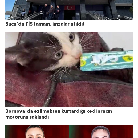
Buca'da TİS tamam, imzalar atıldı!
Bornova'da ezilmekten kurtardığı kedi aracın
motoruna saklandı