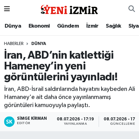
Dünya
İzmir Nöbetçi Eczaneler
Dünya
Ekonomi
Gündem
İzmir
Sağlık
Siy
Ekonomi
İzmir Hava Durumu
HABERLER
DÜNYA
İran, ABD’nin katlettiği
Gündem
İzmir Namaz Vakitleri
Hameney’in yeni
İzmir
İzmir Trafik Yoğunluk Haritası
görüntülerini yayınladı!
Sağlık
Süper Lig Puan Durumu ve Fikstür
İran, ABD-İsrail saldırılarında hayatını kaybeden Ali
Hamaney'e ait daha önce yayınlanmamış
Siyaset
Tüm Manşetler
görüntüleri kamuoyuyla paylaştı.
Magazin
Son Dakika Haberleri
SIMGE KİRMAN
08.07.2026 - 17:19
08.07.2026 - 17:
EDITÖR
YAYINLANMA
GÜNCELLEME
Resmi İlanlar
Haber Arşivi