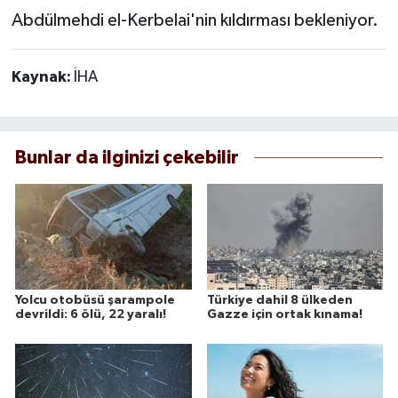
Abdülmehdi el-Kerbelai'nin kıldırması bekleniyor.
Kaynak:
İHA
Bunlar da ilginizi çekebilir
Yolcu otobüsü şarampole
Türkiye dahil 8 ülkeden
devrildi: 6 ölü, 22 yaralı!
Gazze için ortak kınama!