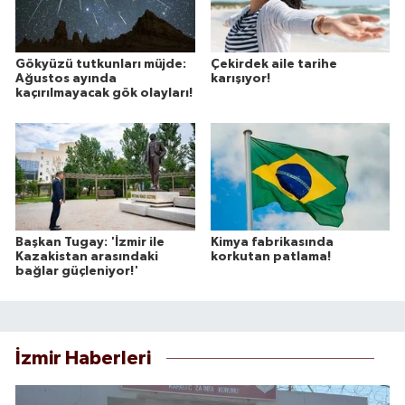
Gökyüzü tutkunları müjde:
Çekirdek aile tarihe
Ağustos ayında
karışıyor!
kaçırılmayacak gök olayları!
Başkan Tugay: 'İzmir ile
Kimya fabrikasında
Kazakistan arasındaki
korkutan patlama!
bağlar güçleniyor!'
İzmir Haberleri