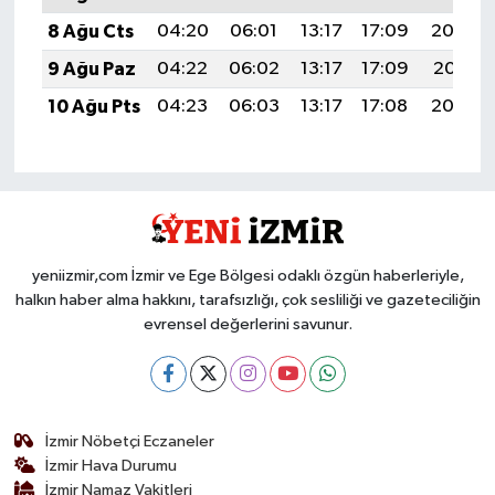
8 Ağu Cts
04:20
06:01
13:17
17:09
20:22
9 Ağu Paz
04:22
06:02
13:17
17:09
20:21
10 Ağu Pts
04:23
06:03
13:17
17:08
20:20
yeniizmir,com İzmir ve Ege Bölgesi odaklı özgün haberleriyle,
halkın haber alma hakkını, tarafsızlığı, çok sesliliği ve gazeteciliğin
evrensel değerlerini savunur.
İzmir Nöbetçi Eczaneler
İzmir Hava Durumu
İzmir Namaz Vakitleri