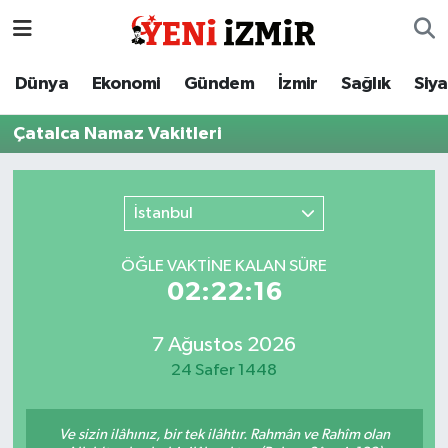
Dünya
İzmir Nöbetçi Eczaneler
Dünya
Ekonomi
Gündem
İzmir
Sağlık
Siy
Ekonomi
İzmir Hava Durumu
Çatalca Namaz Vakitleri
Gündem
İzmir Namaz Vakitleri
İstanbul
İzmir
İzmir Trafik Yoğunluk Haritası
ÖĞLE VAKTİNE KALAN SÜRE
Sağlık
Süper Lig Puan Durumu ve Fikstür
02:22:16
Siyaset
Tüm Manşetler
7 Ağustos 2026
24 Safer 1448
Magazin
Son Dakika Haberleri
Resmi İlanlar
Haber Arşivi
Ve sizin ilâhınız, bir tek ilâhtır. Rahmân ve Rahîm olan