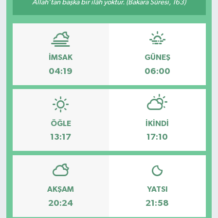
Allah’tan başka bir ilâh yoktur. (Bakara Sûresi, 163)
Spor
Teknoloji
İMSAK
GÜNEŞ
Tatil ve Seyahat
04:19
06:00
Çevre
Okul Gazetesi
ÖĞLE
İKINDI
13:17
17:10
AKŞAM
YATSI
20:24
21:58