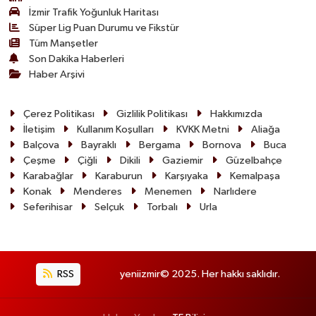
İzmir Trafik Yoğunluk Haritası
Süper Lig Puan Durumu ve Fikstür
Tüm Manşetler
Son Dakika Haberleri
Haber Arşivi
Çerez Politikası
Gizlilik Politikası
Hakkımızda
İletişim
Kullanım Koşulları
KVKK Metni
Aliağa
Balçova
Bayraklı
Bergama
Bornova
Buca
Çeşme
Çiğli
Dikili
Gaziemir
Güzelbahçe
Karabağlar
Karaburun
Karşıyaka
Kemalpaşa
Konak
Menderes
Menemen
Narlıdere
Seferihisar
Selçuk
Torbalı
Urla
RSS
yeniizmir© 2025. Her hakkı saklıdır.