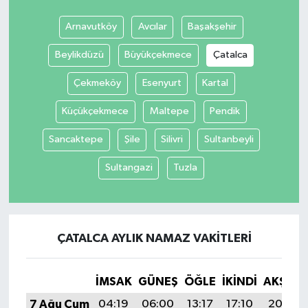
Arnavutköy
Avcılar
Başakşehir
Beylikdüzü
Büyükçekmece
Çatalca
Çekmeköy
Esenyurt
Kartal
Küçükçekmece
Maltepe
Pendik
Sancaktepe
Şile
Silivri
Sultanbeyli
Sultangazi
Tuzla
ÇATALCA AYLIK NAMAZ VAKITLERI
İMSAK
GÜNEŞ
ÖĞLE
İKINDI
AKŞAM
7 Ağu Cum
04:19
06:00
13:17
17:10
20:24