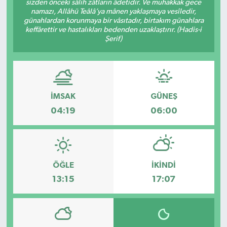
sizden önceki sâlih zâtların âdetidir. Ve muhakkak gece
namazı, Allâhü Teâlâ’ya mânen yaklaşmaya vesîledir,
Spor
günahlardan korunmaya bir vâsıtadır, birtakım günahlara
keffârettir ve hastalıkları bedenden uzaklaştırır. (Hadis-i
Şerif)
Teknoloji
Tatil ve Seyahat
Çevre
İMSAK
GÜNEŞ
04:19
06:00
Okul Gazetesi
ÖĞLE
İKINDI
13:15
17:07