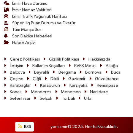
İzmir Hava Durumu
İzmir Namaz Vakitleri
İzmir Trafik Yoğunluk Haritası
Süper Lig Puan Durumu ve Fikstür
Tüm Manşetler
Son Dakika Haberleri
Haber Arşivi
Çerez Politikası
Gizlilik Politikası
Hakkımızda
İletişim
Kullanım Koşulları
KVKK Metni
Aliağa
Balçova
Bayraklı
Bergama
Bornova
Buca
Çeşme
Çiğli
Dikili
Gaziemir
Güzelbahçe
Karabağlar
Karaburun
Karşıyaka
Kemalpaşa
Konak
Menderes
Menemen
Narlıdere
Seferihisar
Selçuk
Torbalı
Urla
RSS
yeniizmir© 2025. Her hakkı saklıdır.