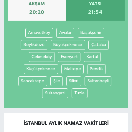
AKŞAM
YATSI
20:20
21:54
Arnavutköy
Avcılar
Başakşehir
Beylikdüzü
Büyükçekmece
Çatalca
Çekmeköy
Esenyurt
Kartal
Küçükçekmece
Maltepe
Pendik
Sancaktepe
Şile
Silivri
Sultanbeyli
Sultangazi
Tuzla
İSTANBUL AYLIK NAMAZ VAKITLERI