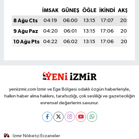
İMSAK
GÜNEŞ
ÖĞLE
İKINDI
AKŞAM
8 Ağu Cts
04:19
06:00
13:15
17:07
20:20
9 Ağu Paz
04:20
06:01
13:15
17:06
20:19
10 Ağu Pts
04:22
06:02
13:15
17:06
20:18
yeniizmir,com İzmir ve Ege Bölgesi odaklı özgün haberleriyle,
halkın haber alma hakkını, tarafsızlığı, çok sesliliği ve gazeteciliğin
evrensel değerlerini savunur.
İzmir Nöbetçi Eczaneler