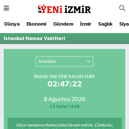
Dünya
İzmir Nöbetçi Eczaneler
Dünya
Ekonomi
Gündem
İzmir
Sağlık
Siy
Ekonomi
İzmir Hava Durumu
İstanbul Namaz Vakitleri
Gündem
İzmir Namaz Vakitleri
İstanbul
İzmir
İzmir Trafik Yoğunluk Haritası
İMSAK VAKTİNE KALAN SÜRE
Sağlık
Süper Lig Puan Durumu ve Fikstür
02:47:22
Siyaset
Tüm Manşetler
8 Ağustos 2026
25 Safer 1448
Magazin
Son Dakika Haberleri
Resmi İlanlar
Haber Arşivi
Gece namazına (teheccüde) devam ediniz. Çünkü bu,