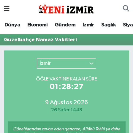
Dünya
İzmir Nöbetçi Eczaneler
Dünya
Ekonomi
Gündem
İzmir
Sağlık
Siy
Ekonomi
İzmir Hava Durumu
Güzelbahçe Namaz Vakitleri
Gündem
İzmir Namaz Vakitleri
İzmir
İzmir
İzmir Trafik Yoğunluk Haritası
ÖĞLE VAKTİNE KALAN SÜRE
Sağlık
Süper Lig Puan Durumu ve Fikstür
01:28:27
Siyaset
Tüm Manşetler
9 Ağustos 2026
26 Safer 1448
Magazin
Son Dakika Haberleri
Resmi İlanlar
Haber Arşivi
Günahlarından tevbe eden gençten, Allâhü Teâlâ’ya daha