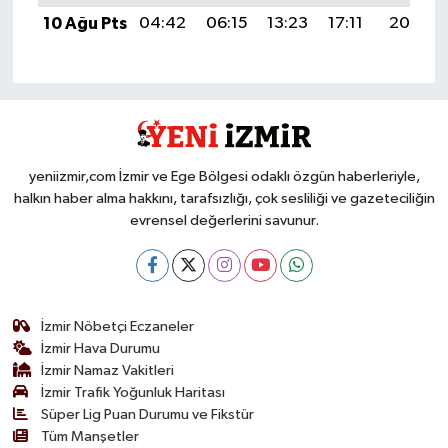
10 Ağu Pts
04:42
06:15
13:23
17:11
20:21
yeniizmir,com İzmir ve Ege Bölgesi odaklı özgün haberleriyle,
halkın haber alma hakkını, tarafsızlığı, çok sesliliği ve gazeteciliğin
evrensel değerlerini savunur.
İzmir Nöbetçi Eczaneler
İzmir Hava Durumu
İzmir Namaz Vakitleri
İzmir Trafik Yoğunluk Haritası
Süper Lig Puan Durumu ve Fikstür
Tüm Manşetler