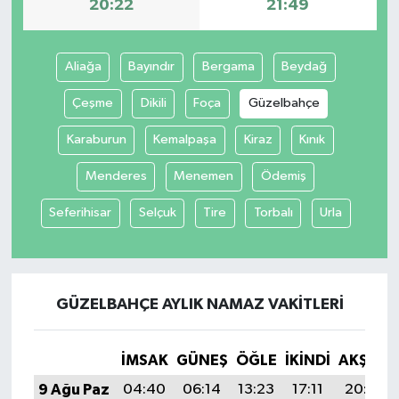
20:22
21:49
Aliağa
Bayındır
Bergama
Beydağ
Çeşme
Dikili
Foça
Güzelbahçe
Karaburun
Kemalpaşa
Kiraz
Kınık
Menderes
Menemen
Ödemiş
Seferihisar
Selçuk
Tire
Torbalı
Urla
GÜZELBAHÇE AYLIK NAMAZ VAKITLERI
İMSAK
GÜNEŞ
ÖĞLE
İKINDI
AKŞAM
9 Ağu Paz
04:40
06:14
13:23
17:11
20:22