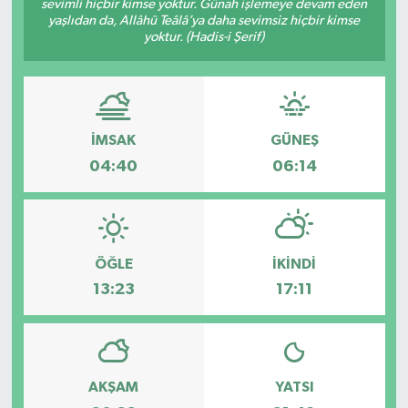
sevimli hiçbir kimse yoktur. Günah işlemeye devam eden
yaşlıdan da, Allâhü Teâlâ’ya daha sevimsiz hiçbir kimse
Spor
yoktur. (Hadis-i Şerif)
Teknoloji
Tatil ve Seyahat
İMSAK
GÜNEŞ
04:40
06:14
Çevre
Okul Gazetesi
ÖĞLE
İKINDI
13:23
17:11
AKŞAM
YATSI