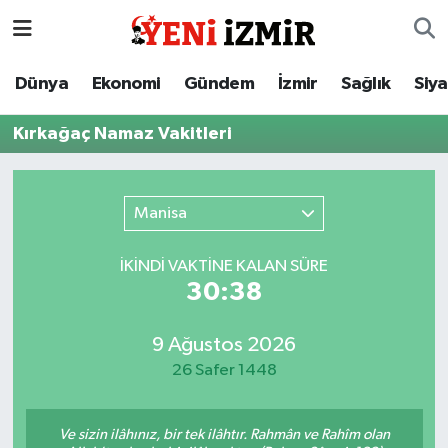
Dünya
İzmir Nöbetçi Eczaneler
Dünya
Ekonomi
Gündem
İzmir
Sağlık
Siy
Ekonomi
İzmir Hava Durumu
Kırkağaç Namaz Vakitleri
Gündem
İzmir Namaz Vakitleri
Manisa
İzmir
İzmir Trafik Yoğunluk Haritası
İKINDI VAKTİNE KALAN SÜRE
Sağlık
Süper Lig Puan Durumu ve Fikstür
30:38
Siyaset
Tüm Manşetler
9 Ağustos 2026
26 Safer 1448
Magazin
Son Dakika Haberleri
Resmi İlanlar
Haber Arşivi
Ve sizin ilâhınız, bir tek ilâhtır. Rahmân ve Rahîm olan