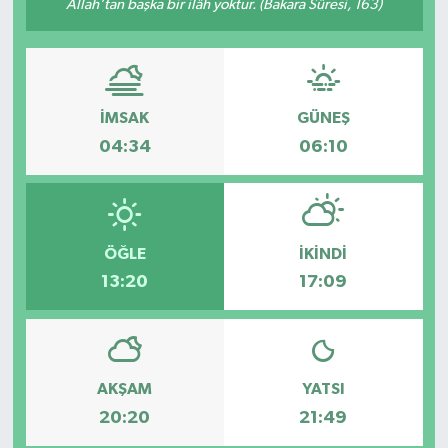
Allah’tan başka bir ilâh yoktur. (Bakara Sûresi, 163)
Spor
Teknoloji
İMSAK
GÜNEŞ
Tatil ve Seyahat
04:34
06:10
Çevre
Okul Gazetesi
ÖĞLE
İKINDI
13:20
17:09
AKŞAM
YATSI
20:20
21:49