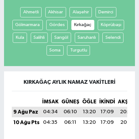
Ahmetli
Akhisar
Alaşehir
Demirci
Gölmarmara
Gördes
Kırkağaç
Köprübaşı
Kula
Salihli
Sarıgöl
Saruhanlı
Selendi
Soma
Turgutlu
KIRKAĞAÇ AYLIK NAMAZ VAKITLERI
İMSAK
GÜNEŞ
ÖĞLE
İKINDI
AKŞAM
9 Ağu Paz
04:34
06:10
13:20
17:09
20:20
10 Ağu Pts
04:35
06:11
13:20
17:09
20:19