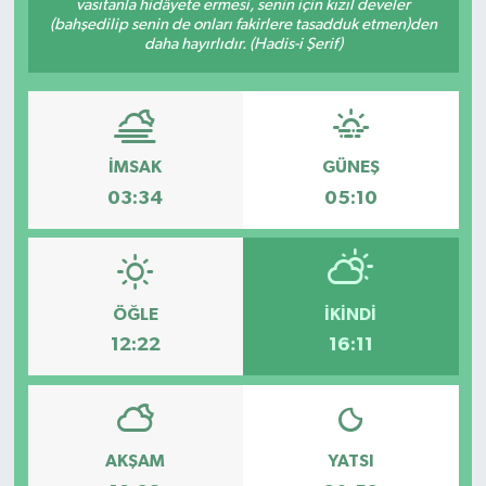
vasıtanla hidâyete ermesi, senin için kızıl develer
(bahşedilip senin de onları fakirlere tasadduk etmen)den
Spor
daha hayırlıdır. (Hadis-i Şerif)
Teknoloji
Tatil ve Seyahat
İMSAK
GÜNEŞ
03:34
05:10
Çevre
Okul Gazetesi
ÖĞLE
İKINDI
12:22
16:11
AKŞAM
YATSI