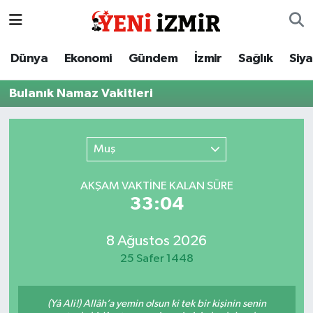
Dünya
İzmir Nöbetçi Eczaneler
Dünya
Ekonomi
Gündem
İzmir
Sağlık
Siy
Ekonomi
İzmir Hava Durumu
Bulanık Namaz Vakitleri
Gündem
İzmir Namaz Vakitleri
Muş
İzmir
İzmir Trafik Yoğunluk Haritası
AKŞAM VAKTİNE KALAN SÜRE
Sağlık
Süper Lig Puan Durumu ve Fikstür
33:04
Siyaset
Tüm Manşetler
8 Ağustos 2026
25 Safer 1448
Magazin
Son Dakika Haberleri
Resmi İlanlar
Haber Arşivi
(Yâ Ali!) Allâh’a yemin olsun ki tek bir kişinin senin