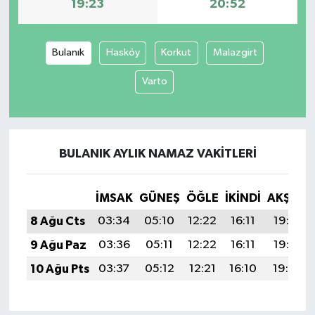
19:23
20:52
Bulanık
Hasköy
Korkut
Malazgirt
Varto
BULANIK AYLIK NAMAZ VAKITLERI
İMSAK
GÜNEŞ
ÖĞLE
İKINDI
AKŞAM
8 Ağu Cts
03:34
05:10
12:22
16:11
19:23
9 Ağu Paz
03:36
05:11
12:22
16:11
19:22
10 Ağu Pts
03:37
05:12
12:21
16:10
19:20