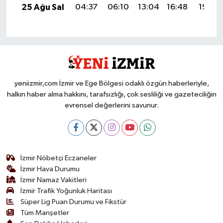
25 Ağu Sal
04:37
06:10
13:04
16:48
19:49
yeniizmir,com İzmir ve Ege Bölgesi odaklı özgün haberleriyle,
halkın haber alma hakkını, tarafsızlığı, çok sesliliği ve gazeteciliğin
evrensel değerlerini savunur.
İzmir Nöbetçi Eczaneler
İzmir Hava Durumu
İzmir Namaz Vakitleri
İzmir Trafik Yoğunluk Haritası
Süper Lig Puan Durumu ve Fikstür
Tüm Manşetler