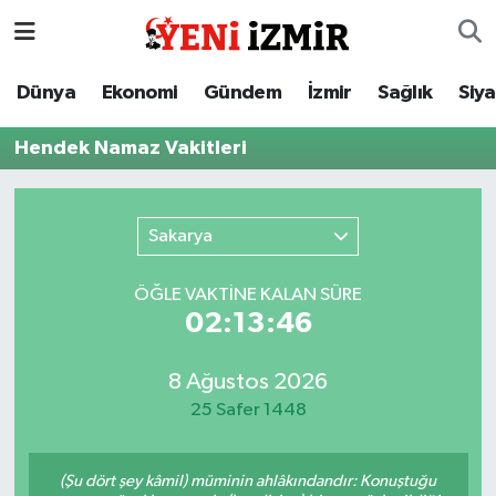
Dünya
İzmir Nöbetçi Eczaneler
Dünya
Ekonomi
Gündem
İzmir
Sağlık
Siy
Ekonomi
İzmir Hava Durumu
Hendek Namaz Vakitleri
Gündem
İzmir Namaz Vakitleri
Sakarya
İzmir
İzmir Trafik Yoğunluk Haritası
ÖĞLE VAKTİNE KALAN SÜRE
Sağlık
Süper Lig Puan Durumu ve Fikstür
02:13:46
Siyaset
Tüm Manşetler
8 Ağustos 2026
25 Safer 1448
Magazin
Son Dakika Haberleri
Resmi İlanlar
Haber Arşivi
(Şu dört şey kâmil) müminin ahlâkındandır: Konuştuğu