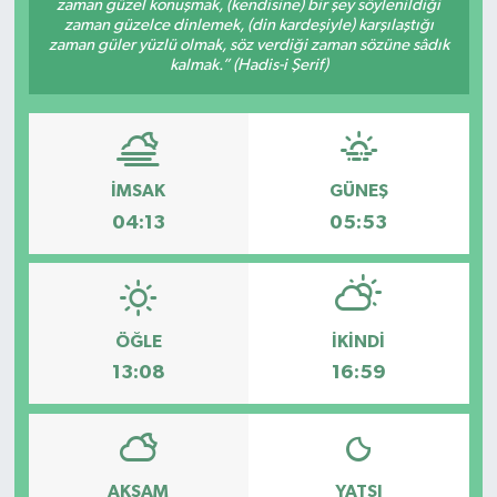
zaman güzel konuşmak, (kendisine) bir şey söylenildiği
zaman güzelce dinlemek, (din kardeşiyle) karşılaştığı
Spor
zaman güler yüzlü olmak, söz verdiği zaman sözüne sâdık
kalmak.” (Hadis-i Şerif)
Teknoloji
Tatil ve Seyahat
İMSAK
GÜNEŞ
Çevre
04:13
05:53
Okul Gazetesi
ÖĞLE
İKINDI
13:08
16:59
AKŞAM
YATSI