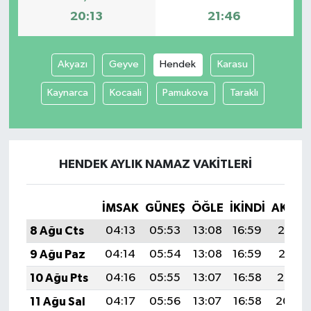
20:13
21:46
Akyazı
Geyve
Hendek
Karasu
Kaynarca
Kocaali
Pamukova
Taraklı
HENDEK AYLIK NAMAZ VAKITLERI
İMSAK
GÜNEŞ
ÖĞLE
İKINDI
AKŞA
8 Ağu Cts
04:13
05:53
13:08
16:59
20:13
9 Ağu Paz
04:14
05:54
13:08
16:59
20:11
10 Ağu Pts
04:16
05:55
13:07
16:58
20:10
11 Ağu Sal
04:17
05:56
13:07
16:58
20:09