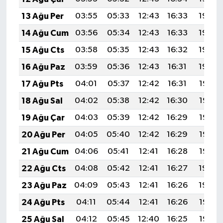
13 Ağu Per
03:55
05:33
12:43
16:33
19:43
14 Ağu Cum
03:56
05:34
12:43
16:33
19:42
15 Ağu Cts
03:58
05:35
12:43
16:32
19:40
16 Ağu Paz
03:59
05:36
12:43
16:31
19:39
17 Ağu Pts
04:01
05:37
12:42
16:31
19:37
18 Ağu Sal
04:02
05:38
12:42
16:30
19:36
19 Ağu Çar
04:03
05:39
12:42
16:29
19:35
20 Ağu Per
04:05
05:40
12:42
16:29
19:33
21 Ağu Cum
04:06
05:41
12:41
16:28
19:32
22 Ağu Cts
04:08
05:42
12:41
16:27
19:30
23 Ağu Paz
04:09
05:43
12:41
16:26
19:29
24 Ağu Pts
04:11
05:44
12:41
16:26
19:27
25 Ağu Sal
04:12
05:45
12:40
16:25
19:25