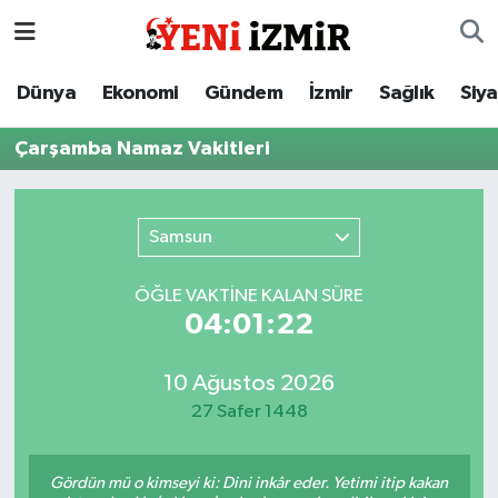
Dünya
İzmir Nöbetçi Eczaneler
Dünya
Ekonomi
Gündem
İzmir
Sağlık
Siy
Ekonomi
İzmir Hava Durumu
Çarşamba Namaz Vakitleri
Gündem
İzmir Namaz Vakitleri
Samsun
İzmir
İzmir Trafik Yoğunluk Haritası
ÖĞLE VAKTİNE KALAN SÜRE
Sağlık
Süper Lig Puan Durumu ve Fikstür
04:01:22
Siyaset
Tüm Manşetler
10 Ağustos 2026
27 Safer 1448
Magazin
Son Dakika Haberleri
Resmi İlanlar
Haber Arşivi
Gördün mü o kimseyi ki: Dini inkâr eder. Yetimi itip kakan