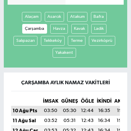
Alaçam
Asarcık
Atakum
Bafra
Çarşamba
Havza
Kavak
Ladik
Salıpazarı
Tekkeköy
Terme
Vezirköprü
Yakakent
ÇARŞAMBA AYLIK NAMAZ VAKITLERI
İMSAK
GÜNEŞ
ÖĞLE
İKINDI
AKŞA
10 Ağu Pts
03:50
05:30
12:44
16:35
19:47
11 Ağu Sal
03:52
05:31
12:43
16:34
19:46
12 Ağu Çar
03:53
05:32
12:43
16:34
19:44