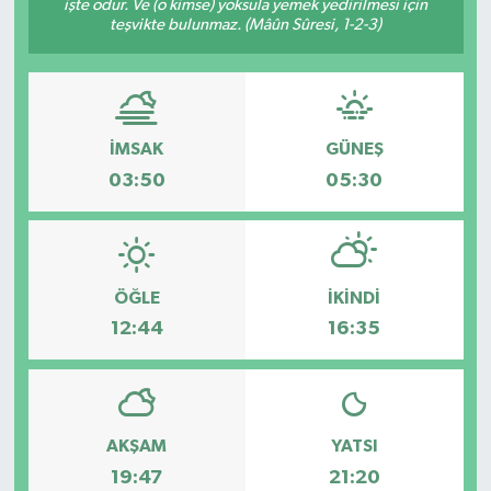
işte odur. Ve (o kimse) yoksula yemek yedirilmesi için
teşvikte bulunmaz. (Mâûn Sûresi, 1-2-3)
Spor
Teknoloji
İMSAK
GÜNEŞ
Tatil ve Seyahat
03:50
05:30
Çevre
Okul Gazetesi
ÖĞLE
İKINDI
12:44
16:35
AKŞAM
YATSI
19:47
21:20