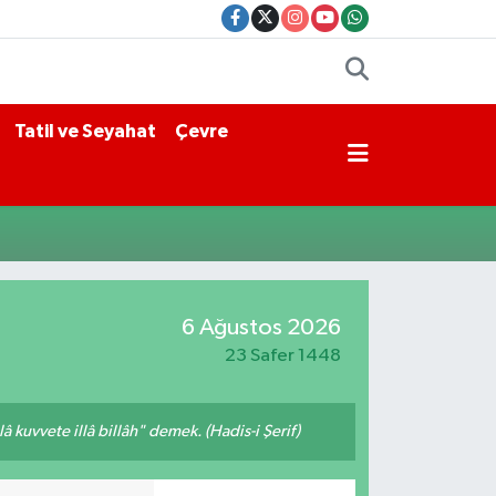
Tatil ve Seyahat
Çevre
6 Ağustos 2026
23 Safer 1448
 kuvvete illâ billâh" demek. (Hadis-i Şerif)