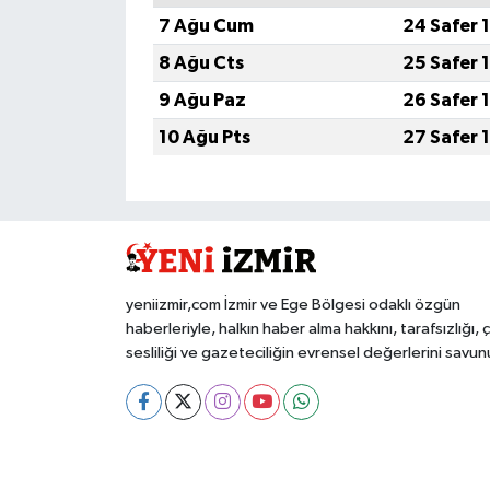
7 Ağu Cum
24 Safer 
8 Ağu Cts
25 Safer 
9 Ağu Paz
26 Safer 
10 Ağu Pts
27 Safer 
yeniizmir,com İzmir ve Ege Bölgesi odaklı özgün
haberleriyle, halkın haber alma hakkını, tarafsızlığı, 
sesliliği ve gazeteciliğin evrensel değerlerini savun