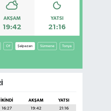
AKŞAM
YATSI
19:42
21:16
Of
Şalpazarı
Sürmene
Tonya
I
İKINDI
AKŞAM
YATSI
16:27
19:42
21:16