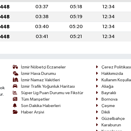
1448
03:37
05:18
12:34
1448
03:38
05:19
12:34
1448
03:40
05:20
12:34
1448
03:41
05:21
12:34
İzmir Nöbetçi Eczaneler
Çerez Politikası
İzmir Hava Durumu
Hakkımızda
İzmir Namaz Vakitleri
Kullanım Koşulla
İzmir Trafik Yoğunluk Haritası
Aliağa
çok
Süper Lig Puan Durumu ve Fikstür
Bayraklı
ur.
Tüm Manşetler
Bornova
Son Dakika Haberleri
Çeşme
Haber Arşivi
Dikili
Güzelbahçe
Karaburun