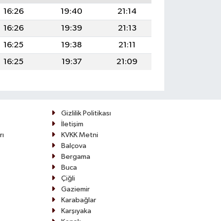
16:26
19:40
21:14
16:26
19:39
21:13
16:25
19:38
21:11
16:25
19:37
21:09
Gizlilik Politikası
İletişim
rı
KVKK Metni
Balçova
Bergama
Buca
Çiğli
Gaziemir
Karabağlar
Karşıyaka