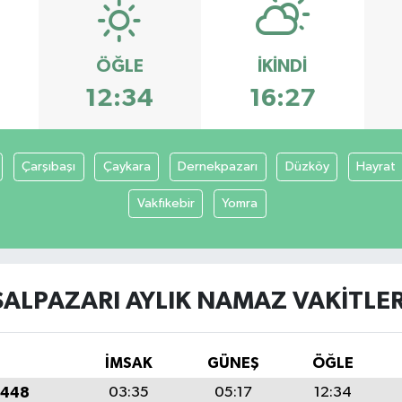
ÖĞLE
İKINDI
12:34
16:27
Çarşıbaşı
Çaykara
Dernekpazarı
Düzköy
Hayrat
Vakfıkebir
Yomra
ŞALPAZARI AYLIK NAMAZ VAKITLER
İMSAK
GÜNEŞ
ÖĞLE
1448
03:35
05:17
12:34