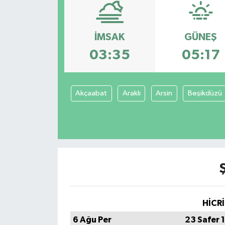
Spor
İMSAK
GÜNEŞ
Teknoloji
03:35
05:17
Tatil ve Seyahat
Akçaabat
Araklı
Arsin
Beşikdüzü
Çevre
Okul Gazetesi
HİCRİ
6 Ağu Per
23 Safer 