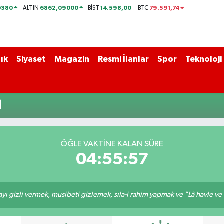
0380
6862,09000
14.598,00
79.591,74
ALTIN
BİST
BTC
ık
Siyaset
Magazin
Resmi İlanlar
Spor
Teknoloji
i
ÖĞLE VAKTİNE KALAN SÜRE
04:55:57
ı gizli vermek, musibeti gizlemek, sıla-i rahim yapmak ve "Lâ havle ve lâ