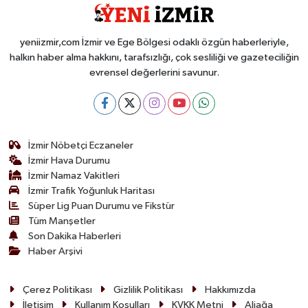
yeniizmir,com İzmir ve Ege Bölgesi odaklı özgün haberleriyle,
halkın haber alma hakkını, tarafsızlığı, çok sesliliği ve gazeteciliğin
evrensel değerlerini savunur.
İzmir Nöbetçi Eczaneler
İzmir Hava Durumu
İzmir Namaz Vakitleri
İzmir Trafik Yoğunluk Haritası
Süper Lig Puan Durumu ve Fikstür
Tüm Manşetler
Son Dakika Haberleri
Haber Arşivi
Çerez Politikası
Gizlilik Politikası
Hakkımızda
İletişim
Kullanım Koşulları
KVKK Metni
Aliağa