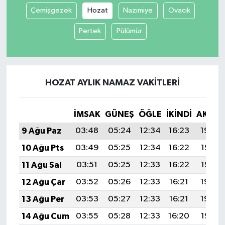
Çemişgezek
Hozat
Nazımiye
Ovacık
Pertek
Pülümür
HOZAT AYLIK NAMAZ VAKITLERI
İMSAK
GÜNEŞ
ÖĞLE
İKINDI
AKŞA
9 Ağu Paz
03:48
05:24
12:34
16:23
19:34
10 Ağu Pts
03:49
05:25
12:34
16:22
19:33
11 Ağu Sal
03:51
05:25
12:33
16:22
19:32
12 Ağu Çar
03:52
05:26
12:33
16:21
19:30
13 Ağu Per
03:53
05:27
12:33
16:21
19:29
14 Ağu Cum
03:55
05:28
12:33
16:20
19:28