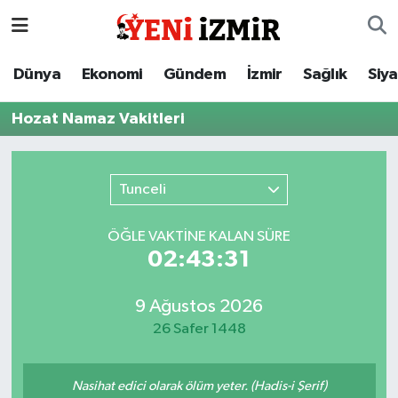
Dünya
İzmir Nöbetçi Eczaneler
Dünya
Ekonomi
Gündem
İzmir
Sağlık
Siy
Ekonomi
İzmir Hava Durumu
Hozat Namaz Vakitleri
Gündem
İzmir Namaz Vakitleri
Tunceli
İzmir
İzmir Trafik Yoğunluk Haritası
ÖĞLE VAKTİNE KALAN SÜRE
Sağlık
Süper Lig Puan Durumu ve Fikstür
02:43:31
Siyaset
Tüm Manşetler
9 Ağustos 2026
26 Safer 1448
Magazin
Son Dakika Haberleri
Resmi İlanlar
Haber Arşivi
Nasihat edici olarak ölüm yeter. (Hadis-i Şerif)