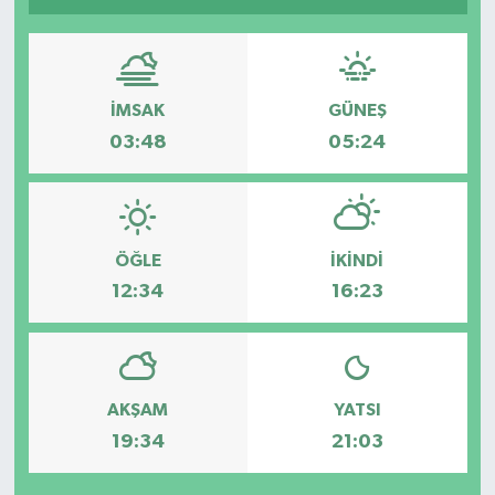
Spor
Teknoloji
İMSAK
GÜNEŞ
03:48
05:24
Tatil ve Seyahat
Çevre
ÖĞLE
İKINDI
Okul Gazetesi
12:34
16:23
AKŞAM
YATSI
19:34
21:03