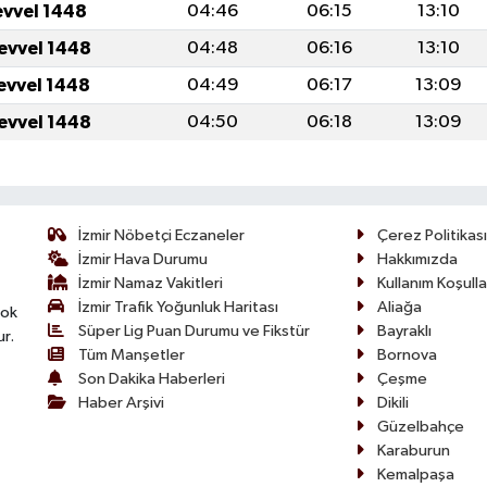
evvel 1448
04:46
06:15
13:10
levvel 1448
04:48
06:16
13:10
levvel 1448
04:49
06:17
13:09
levvel 1448
04:50
06:18
13:09
İzmir Nöbetçi Eczaneler
Çerez Politikası
İzmir Hava Durumu
Hakkımızda
İzmir Namaz Vakitleri
Kullanım Koşulla
İzmir Trafik Yoğunluk Haritası
Aliağa
çok
Süper Lig Puan Durumu ve Fikstür
Bayraklı
ur.
Tüm Manşetler
Bornova
Son Dakika Haberleri
Çeşme
Haber Arşivi
Dikili
Güzelbahçe
Karaburun
Kemalpaşa