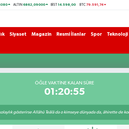
0380
6862,09000
14.598,00
79.591,74
ALTIN
BİST
BTC
ık
Siyaset
Magazin
Resmi İlanlar
Spor
Teknoloji
ÖĞLE VAKTİNE KALAN SÜRE
01:20:55
 kolaylık gösterirse Allâhü Teâlâ da o kimseye dünyada da, âhirette de kola