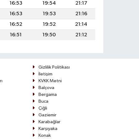
16:53
19:54
21:17
16:53
19:53
21:16
16:52
19:52
21:14
16:51
19:50
21:12
Gizlilik Politikası
İletişim
rı
KVKK Metni
Balçova
Bergama
Buca
Çiğli
Gaziemir
Karabağlar
Karşıyaka
Konak