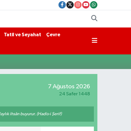
Tatil ve Seyahat
Çevre
7 Ağustos 2026
24 Safer 1448
ylık ihsân buyurur. (Hadis-i Şerif)