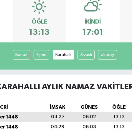
ÖĞLE
İKINDI
13:13
17:01
Banaz
Eşme
Karahallı
Sivaslı
Ulubey
KARAHALLI AYLIK NAMAZ VAKITLER
İCRİ
İMSAK
GÜNEŞ
ÖĞLE
fer 1448
04:27
06:02
13:13
fer 1448
04:29
06:03
13:13