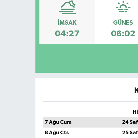
Spor
İMSAK
GÜNEŞ
Teknoloji
04:27
06:02
Tatil ve Seyahat
Çevre
Okul Gazetesi
H
7 Ağu Cum
24 Sa
8 Ağu Cts
25 Sa