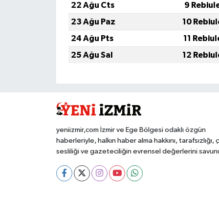
22 Ağu Cts
9 Rebiul
23 Ağu Paz
10 Rebiu
24 Ağu Pts
11 Rebiu
25 Ağu Sal
12 Rebiu
yeniizmir,com İzmir ve Ege Bölgesi odaklı özgün
haberleriyle, halkın haber alma hakkını, tarafsızlığı, 
sesliliği ve gazeteciliğin evrensel değerlerini savun