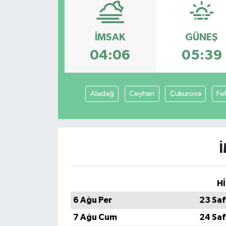
Spor
İMSAK
GÜNEŞ
Teknoloji
04:06
05:39
Tatil ve Seyahat
Aladağ
Ceyhan
Çukurova
Fe
Çevre
Okul Gazetesi
Hİ
6 Ağu Per
23 Saf
7 Ağu Cum
24 Saf