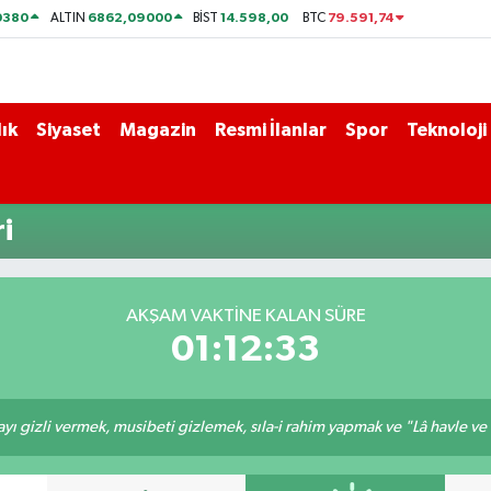
0380
6862,09000
14.598,00
79.591,74
ALTIN
BİST
BTC
ık
Siyaset
Magazin
Resmi İlanlar
Spor
Teknoloji
i
AKŞAM VAKTİNE KALAN SÜRE
01:12:33
ı gizli vermek, musibeti gizlemek, sıla-i rahim yapmak ve "Lâ havle ve lâ