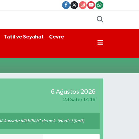
Tatil ve Seyahat
Çevre
6 Ağustos 2026
23 Safer 1448
 kuvvete illâ billâh" demek. (Hadis-i Şerif)