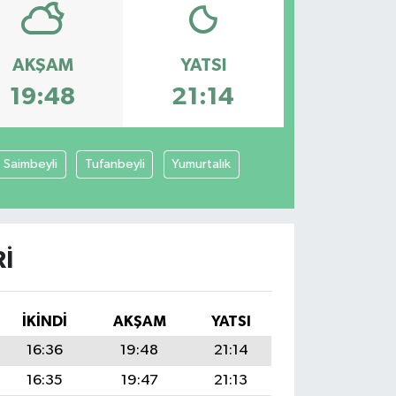
AKŞAM
YATSI
19:48
21:14
Saimbeyli
Tufanbeyli
Yumurtalık
I
İKINDI
AKŞAM
YATSI
16:36
19:48
21:14
16:35
19:47
21:13