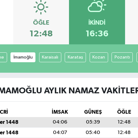
ÖĞLE
İKINDI
12:48
16:36
ke
İmamoğlu
Karaisalı
Karataş
Kozan
Pozantı
İMAMOĞLU AYLIK NAMAZ VAKITLER
CRİ
İMSAK
GÜNEŞ
ÖĞLE
er 1448
04:06
05:39
12:48
er 1448
04:07
05:40
12:48