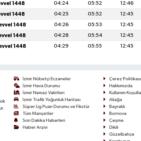
evvel 1448
04:24
05:52
12:46
evvel 1448
04:25
05:52
12:45
evvel 1448
04:26
05:53
12:45
evvel 1448
04:28
05:54
12:45
evvel 1448
04:29
05:55
12:45
İzmir Nöbetçi Eczaneler
Çerez Politikası
İzmir Hava Durumu
Hakkımızda
İzmir Namaz Vakitleri
Kullanım Koşulla
İzmir Trafik Yoğunluk Haritası
Aliağa
çok
Süper Lig Puan Durumu ve Fikstür
Bayraklı
ur.
Tüm Manşetler
Bornova
Son Dakika Haberleri
Çeşme
Haber Arşivi
Dikili
Güzelbahçe