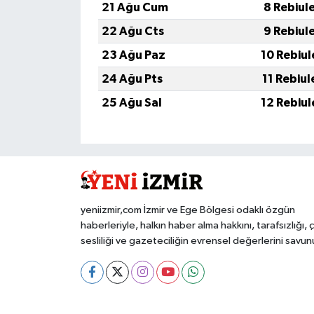
21 Ağu Cum
8 Rebiul
22 Ağu Cts
9 Rebiul
23 Ağu Paz
10 Rebiul
24 Ağu Pts
11 Rebiul
25 Ağu Sal
12 Rebiul
yeniizmir,com İzmir ve Ege Bölgesi odaklı özgün
haberleriyle, halkın haber alma hakkını, tarafsızlığı, 
sesliliği ve gazeteciliğin evrensel değerlerini savun