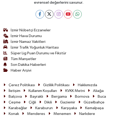
evrensel değerlerini savunur.
İzmir Nöbetçi Eczaneler
İzmir Hava Durumu
İzmir Namaz Vakitleri
İzmir Trafik Yoğunluk Haritası
Süper Lig Puan Durumu ve Fikstür
Tüm Manşetler
Son Dakika Haberleri
Haber Arşivi
Çerez Politikası
Gizlilik Politikası
Hakkımızda
İletişim
Kullanım Koşulları
KVKK Metni
Aliağa
Balçova
Bayraklı
Bergama
Bornova
Buca
Çeşme
Çiğli
Dikili
Gaziemir
Güzelbahçe
Karabağlar
Karaburun
Karşıyaka
Kemalpaşa
Konak
Menderes
Menemen
Narlıdere