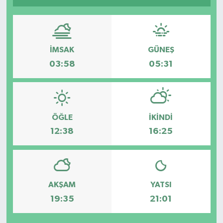
Spor
Teknoloji
İMSAK
GÜNEŞ
03:58
05:31
Tatil ve Seyahat
Çevre
ÖĞLE
İKINDI
Okul Gazetesi
12:38
16:25
AKŞAM
YATSI
19:35
21:01