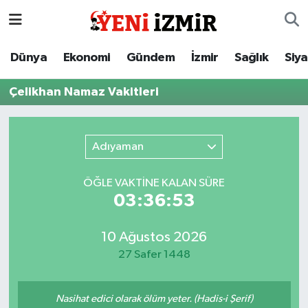
Dünya
İzmir Nöbetçi Eczaneler
Dünya
Ekonomi
Gündem
İzmir
Sağlık
Siy
Ekonomi
İzmir Hava Durumu
Çelikhan Namaz Vakitleri
Gündem
İzmir Namaz Vakitleri
Adıyaman
İzmir
İzmir Trafik Yoğunluk Haritası
ÖĞLE VAKTİNE KALAN SÜRE
Sağlık
Süper Lig Puan Durumu ve Fikstür
03:36:53
Siyaset
Tüm Manşetler
10 Ağustos 2026
27 Safer 1448
Magazin
Son Dakika Haberleri
Resmi İlanlar
Haber Arşivi
Nasihat edici olarak ölüm yeter. (Hadis-i Şerif)