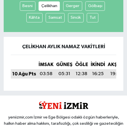
Besni
Çelikhan
Gerger
Gölbaşı
Kâhta
Samsat
Sincik
Tut
ÇELIKHAN AYLIK NAMAZ VAKITLERI
İMSAK
GÜNEŞ
ÖĞLE
İKINDI
AKŞAM
10 Ağu Pts
03:58
05:31
12:38
16:25
19:35
yeniizmir,com İzmir ve Ege Bölgesi odaklı özgün haberleriyle,
halkın haber alma hakkını, tarafsızlığı, çok sesliliği ve gazeteciliğin