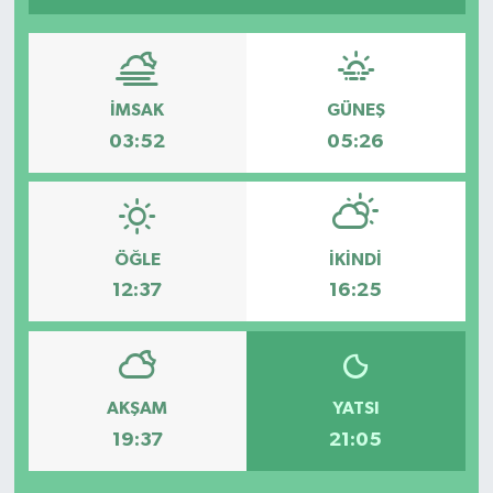
Spor
Teknoloji
İMSAK
GÜNEŞ
03:52
05:26
Tatil ve Seyahat
Çevre
ÖĞLE
İKINDI
Okul Gazetesi
12:37
16:25
AKŞAM
YATSI
19:37
21:05