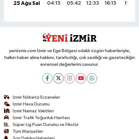
25 Ağu Sal
04:15
05:42
12:33
16:15
19:13
yeniizmir,com İzmir ve Ege Bölgesi odaklı özgün haberleriyle,
halkın haber alma hakkını, tarafsızlığı, çok sesliliği ve gazeteciliğin
evrensel değerlerini savunur.
İzmir Nöbetçi Eczaneler
İzmir Hava Durumu
İzmir Namaz Vakitleri
İzmir Trafik Yoğunluk Haritası
Süper Lig Puan Durumu ve Fikstür
Tüm Manşetler
Son Dakika Haberleri