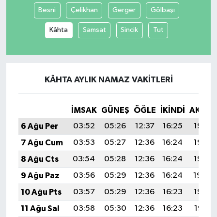
Besni
Çelikhan
Gerger
Gölbaşı
Kâhta
Samsat
Sincik
Tut
KÂHTA AYLIK NAMAZ VAKITLERI
İMSAK
GÜNEŞ
ÖĞLE
İKINDI
AKŞA
6 Ağu Per
03:52
05:26
12:37
16:25
19:37
7 Ağu Cum
03:53
05:27
12:36
16:24
19:36
8 Ağu Cts
03:54
05:28
12:36
16:24
19:35
9 Ağu Paz
03:56
05:29
12:36
16:24
19:34
10 Ağu Pts
03:57
05:29
12:36
16:23
19:33
11 Ağu Sal
03:58
05:30
12:36
16:23
19:31