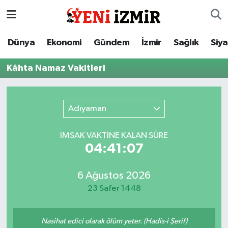
Dünya
İzmir Nöbetçi Eczaneler
Dünya
Ekonomi
Gündem
İzmir
Sağlık
Siy
Ekonomi
İzmir Hava Durumu
Kâhta Namaz Vakitleri
Gündem
İzmir Namaz Vakitleri
Adıyaman
İzmir
İzmir Trafik Yoğunluk Haritası
İMSAK VAKTİNE KALAN SÜRE
Sağlık
Süper Lig Puan Durumu ve Fikstür
04:41:07
Siyaset
Tüm Manşetler
6 Ağustos 2026
23 Safer 1448
Magazin
Son Dakika Haberleri
Resmi İlanlar
Haber Arşivi
Nasihat edici olarak ölüm yeter. (Hadis-i Şerif)