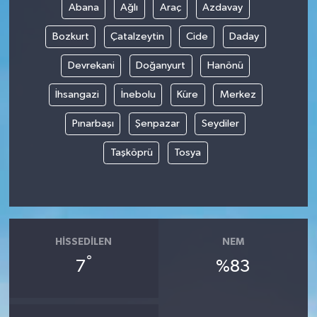
Abana
Ağlı
Araç
Azdavay
Bozkurt
Çatalzeytin
Cide
Daday
Devrekani
Doğanyurt
Hanönü
İhsangazi
İnebolu
Küre
Merkez
Pınarbaşı
Şenpazar
Seydiler
Taşköprü
Tosya
HISSEDILEN
NEM
°
7
%83