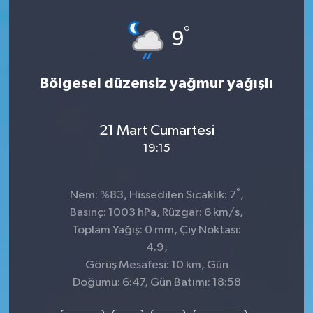
Spor
°
9
Teknoloji
Bölgesel düzensiz yağmur yağışlı
Tatil ve Seyahat
21 Mart Cumartesi
Çevre
19:15
Okul Gazetesi
°
Nem: %83, Hissedilen Sıcaklık: 7
,
Basınç: 1003 hPa, Rüzgar: 6 km/s,
Toplam Yağış: 0 mm, Çiy Noktası:
4.9,
Görüş Mesafesi: 10 km, Gün
Doğumu: 6:47, Gün Batımı: 18:58