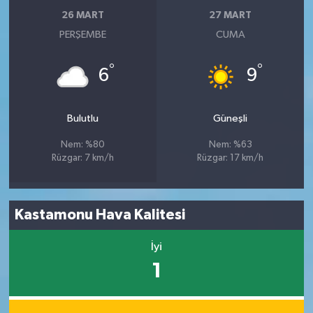
26 MART
27 MART
PERŞEMBE
CUMA
°
°
6
9
Bulutlu
Güneşli
Nem: %80
Nem: %63
Rüzgar: 7 km/h
Rüzgar: 17 km/h
Kastamonu Hava Kalitesi
İyi
1