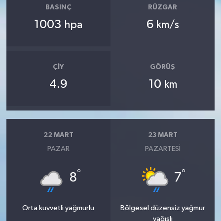
BASINÇ
RÜZGAR
1003
6
hpa
km/s
ÇIY
GÖRÜŞ
4.9
10
km
22 MART
23 MART
PAZAR
PAZARTESI
°
°
8
7
Orta kuvvetli yağmurlu
Bölgesel düzensiz yağmur
yağışlı