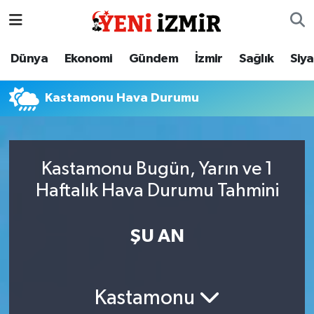
Dünya
İzmir Nöbetçi Eczaneler
Dünya
Ekonomi
Gündem
İzmir
Sağlık
Siy
Ekonomi
İzmir Hava Durumu
Kastamonu Hava Durumu
Gündem
İzmir Namaz Vakitleri
İzmir
İzmir Trafik Yoğunluk Haritası
Kastamonu Bugün, Yarın ve 1
Haftalık Hava Durumu Tahmini
Sağlık
Süper Lig Puan Durumu ve Fikstür
Siyaset
Tüm Manşetler
ŞU AN
Magazin
Son Dakika Haberleri
Kastamonu
Resmi İlanlar
Haber Arşivi