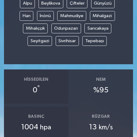
Alpu
Beylikova
Çifteler
Günyüzü
Han
İnönü
Mahmudiye
Mihalgazi
Mihalıççık
Odunpazarı
Sarıcakaya
Seyitgazi
Sivrihisar
Tepebaşı
HISSEDILEN
NEM
°
0
%95
BASINÇ
RÜZGAR
1004
13
hpa
km/s