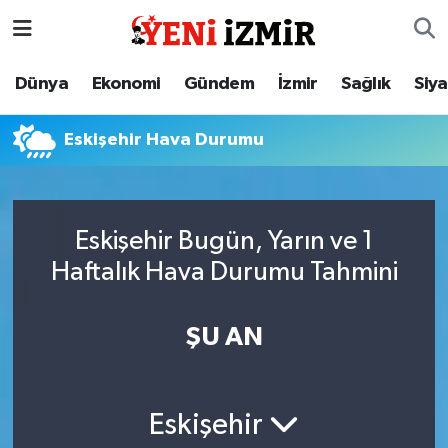
Dünya
İzmir Nöbetçi Eczaneler
Dünya
Ekonomi
Gündem
İzmir
Sağlık
Siy
Ekonomi
İzmir Hava Durumu
Eskişehir Hava Durumu
Gündem
İzmir Namaz Vakitleri
İzmir
İzmir Trafik Yoğunluk Haritası
Eskişehir Bugün, Yarın ve 1
Haftalık Hava Durumu Tahmini
Sağlık
Süper Lig Puan Durumu ve Fikstür
Siyaset
Tüm Manşetler
ŞU AN
Magazin
Son Dakika Haberleri
Eskişehir
Resmi İlanlar
Haber Arşivi