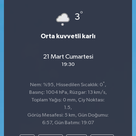
Spor
°
3
Teknoloji
Orta kuvvetli karlı
Tatil ve Seyahat
21 Mart Cumartesi
Çevre
19:30
Okul Gazetesi
°
Nem: %95, Hissedilen Sıcaklık: 0
,
Basınç: 1004 hPa, Rüzgar: 13 km/s,
Toplam Yağış: 0 mm, Çiy Noktası:
1.5,
Görüş Mesafesi: 5 km, Gün Doğumu:
6:57, Gün Batımı: 19:07