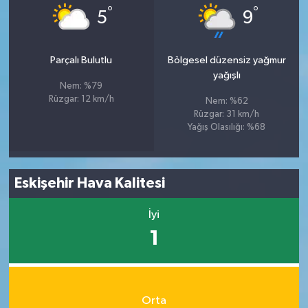
°
°
5
9
Parçalı Bulutlu
Bölgesel düzensiz yağmur
yağışlı
Nem: %79
Rüzgar: 12 km/h
Nem: %62
Rüzgar: 31 km/h
Yağış Olasılığı: %68
Eskişehir Hava Kalitesi
İyi
1
Orta