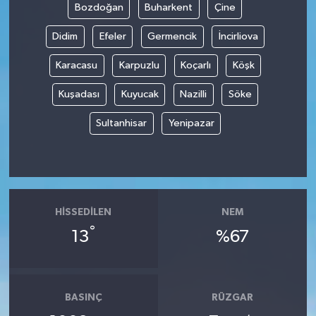
Bozdoğan
Buharkent
Çine
Didim
Efeler
Germencik
İncirliova
Karacasu
Karpuzlu
Koçarlı
Köşk
Kuşadası
Kuyucak
Nazilli
Söke
Sultanhisar
Yenipazar
HISSEDILEN
NEM
°
13
%67
BASINÇ
RÜZGAR