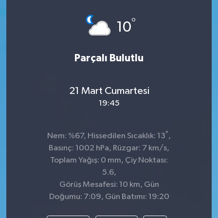
Spor
°
10
Teknoloji
Parçalı Bulutlu
Tatil ve Seyahat
21 Mart Cumartesi
Çevre
19:45
Okul Gazetesi
°
Nem: %67, Hissedilen Sıcaklık: 13
,
Basınç: 1002 hPa, Rüzgar: 7 km/s,
Toplam Yağış: 0 mm, Çiy Noktası:
5.6,
Görüş Mesafesi: 10 km, Gün
Doğumu: 7:09, Gün Batımı: 19:20