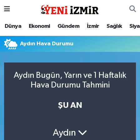
Dünya
İzmir Nöbetçi Eczaneler
Dünya
Ekonomi
Gündem
İzmir
Sağlık
Siy
Ekonomi
İzmir Hava Durumu
Aydın Hava Durumu
Gündem
İzmir Namaz Vakitleri
İzmir
İzmir Trafik Yoğunluk Haritası
Aydın Bugün, Yarın ve 1 Haftalık
Hava Durumu Tahmini
Sağlık
Süper Lig Puan Durumu ve Fikstür
Siyaset
Tüm Manşetler
ŞU AN
Magazin
Son Dakika Haberleri
Aydın
Resmi İlanlar
Haber Arşivi