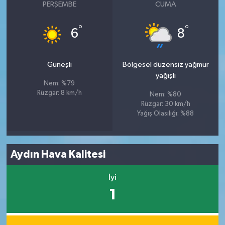
PERŞEMBE
CUMA
°
°
6
8
Güneşli
Bölgesel düzensiz yağmur
yağışlı
Nem: %79
Rüzgar: 8 km/h
Nem: %80
Rüzgar: 30 km/h
Yağış Olasılığı: %88
Aydın Hava Kalitesi
İyi
1