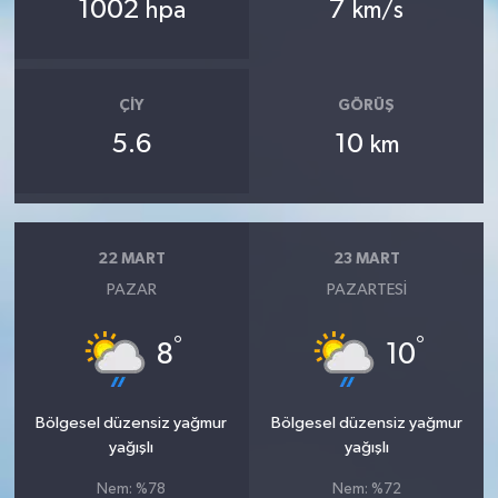
1002
7
hpa
km/s
ÇIY
GÖRÜŞ
5.6
10
km
22 MART
23 MART
PAZAR
PAZARTESI
°
°
8
10
Bölgesel düzensiz yağmur
Bölgesel düzensiz yağmur
yağışlı
yağışlı
Nem: %78
Nem: %72