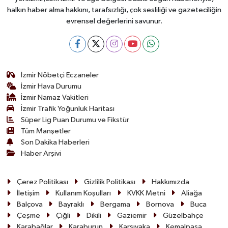
halkın haber alma hakkını, tarafsızlığı, çok sesliliği ve gazeteciliğin
evrensel değerlerini savunur.
İzmir Nöbetçi Eczaneler
İzmir Hava Durumu
İzmir Namaz Vakitleri
İzmir Trafik Yoğunluk Haritası
Süper Lig Puan Durumu ve Fikstür
Tüm Manşetler
Son Dakika Haberleri
Haber Arşivi
Çerez Politikası
Gizlilik Politikası
Hakkımızda
İletişim
Kullanım Koşulları
KVKK Metni
Aliağa
Balçova
Bayraklı
Bergama
Bornova
Buca
Çeşme
Çiğli
Dikili
Gaziemir
Güzelbahçe
Karabağlar
Karaburun
Karşıyaka
Kemalpaşa