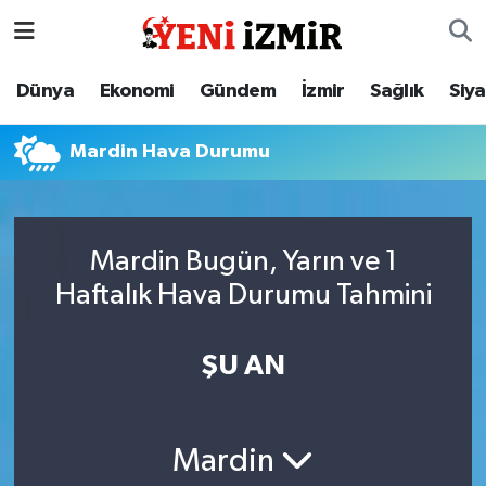
Dünya
İzmir Nöbetçi Eczaneler
Dünya
Ekonomi
Gündem
İzmir
Sağlık
Siy
Ekonomi
İzmir Hava Durumu
Mardin Hava Durumu
Gündem
İzmir Namaz Vakitleri
İzmir
İzmir Trafik Yoğunluk Haritası
Mardin Bugün, Yarın ve 1
Haftalık Hava Durumu Tahmini
Sağlık
Süper Lig Puan Durumu ve Fikstür
Siyaset
Tüm Manşetler
ŞU AN
Magazin
Son Dakika Haberleri
Mardin
Resmi İlanlar
Haber Arşivi