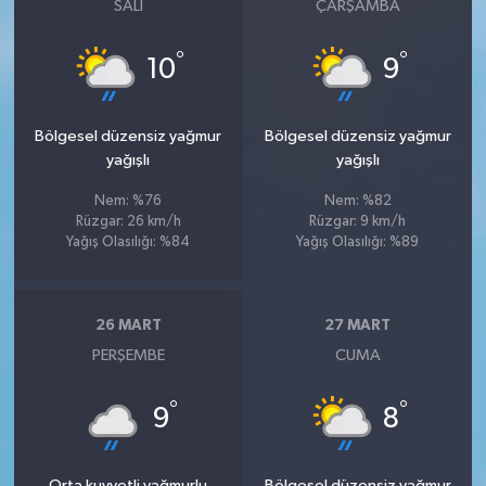
SALI
ÇARŞAMBA
°
°
10
9
Bölgesel düzensiz yağmur
Bölgesel düzensiz yağmur
yağışlı
yağışlı
Nem: %76
Nem: %82
Rüzgar: 26 km/h
Rüzgar: 9 km/h
Yağış Olasılığı: %84
Yağış Olasılığı: %89
26 MART
27 MART
PERŞEMBE
CUMA
°
°
9
8
Orta kuvvetli yağmurlu
Bölgesel düzensiz yağmur