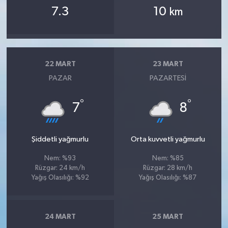
7.3
10
km
22 MART
23 MART
PAZAR
PAZARTESI
°
°
7
8
Şiddetli yağmurlu
Orta kuvvetli yağmurlu
Nem: %93
Nem: %85
Rüzgar: 24 km/h
Rüzgar: 28 km/h
Yağış Olasılığı: %92
Yağış Olasılığı: %87
24 MART
25 MART