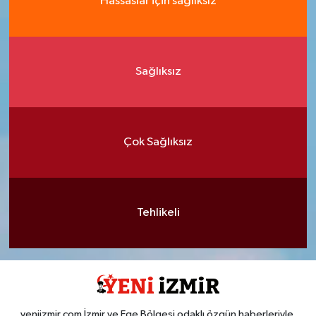
Hassaslar için sağlıksız
Sağlıksız
Çok Sağlıksız
Tehlikeli
yeniizmir,com İzmir ve Ege Bölgesi odaklı özgün haberleriyle,