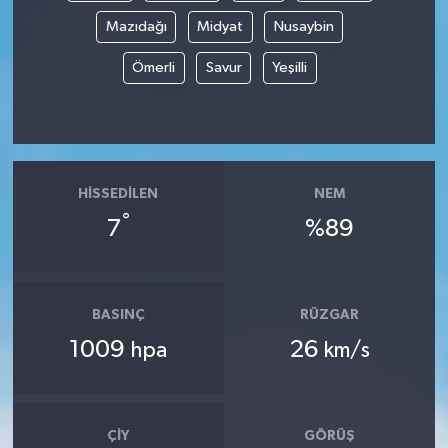
Mazıdağı
Midyat
Nusaybin
Ömerli
Savur
Yeşilli
HISSEDILEN
NEM
°
7
%89
BASINÇ
RÜZGAR
1009
26
hpa
km/s
ÇIY
GÖRÜŞ