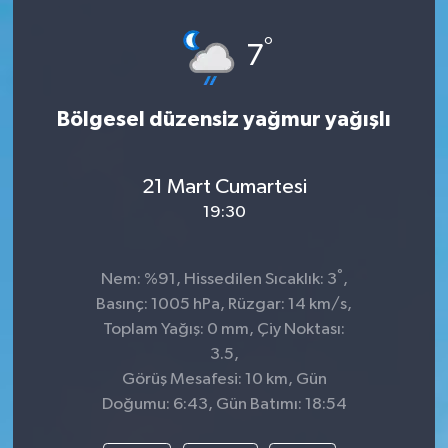
Spor
°
7
Teknoloji
Bölgesel düzensiz yağmur yağışlı
Tatil ve Seyahat
21 Mart Cumartesi
Çevre
19:30
Okul Gazetesi
°
Nem: %91, Hissedilen Sıcaklık: 3
,
Basınç: 1005 hPa, Rüzgar: 14 km/s,
Toplam Yağış: 0 mm, Çiy Noktası:
3.5,
Görüş Mesafesi: 10 km, Gün
Doğumu: 6:43, Gün Batımı: 18:54