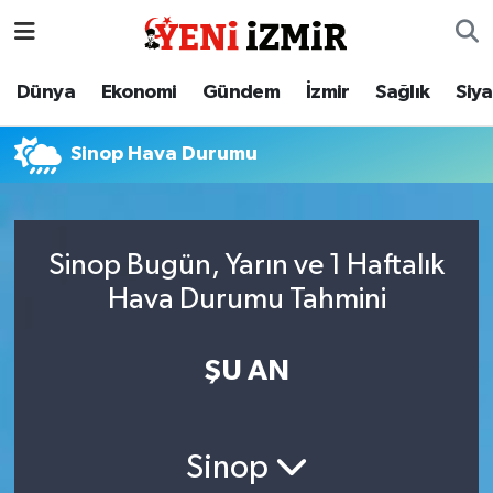
Dünya
İzmir Nöbetçi Eczaneler
Dünya
Ekonomi
Gündem
İzmir
Sağlık
Siy
Ekonomi
İzmir Hava Durumu
Sinop Hava Durumu
Gündem
İzmir Namaz Vakitleri
İzmir
İzmir Trafik Yoğunluk Haritası
Sinop Bugün, Yarın ve 1 Haftalık
Hava Durumu Tahmini
Sağlık
Süper Lig Puan Durumu ve Fikstür
Siyaset
Tüm Manşetler
ŞU AN
Magazin
Son Dakika Haberleri
Sinop
Resmi İlanlar
Haber Arşivi