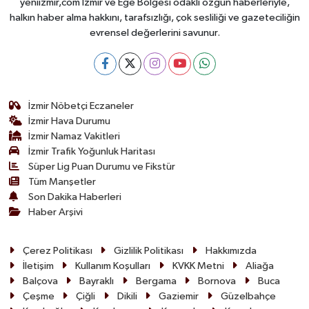
yeniizmir,com İzmir ve Ege Bölgesi odaklı özgün haberleriyle,
halkın haber alma hakkını, tarafsızlığı, çok sesliliği ve gazeteciliğin
evrensel değerlerini savunur.
İzmir Nöbetçi Eczaneler
İzmir Hava Durumu
İzmir Namaz Vakitleri
İzmir Trafik Yoğunluk Haritası
Süper Lig Puan Durumu ve Fikstür
Tüm Manşetler
Son Dakika Haberleri
Haber Arşivi
Çerez Politikası
Gizlilik Politikası
Hakkımızda
İletişim
Kullanım Koşulları
KVKK Metni
Aliağa
Balçova
Bayraklı
Bergama
Bornova
Buca
Çeşme
Çiğli
Dikili
Gaziemir
Güzelbahçe