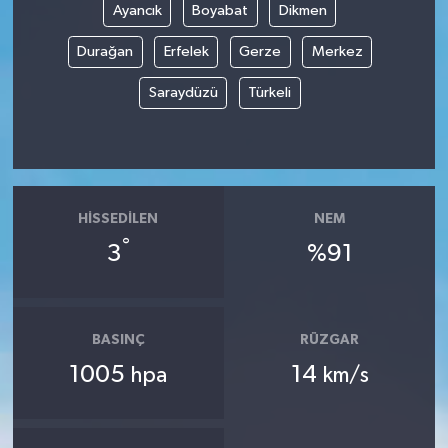
Ayancık
Boyabat
Dikmen
Durağan
Erfelek
Gerze
Merkez
Saraydüzü
Türkeli
HISSEDILEN
NEM
°
3
%91
BASINÇ
RÜZGAR
1005
14
hpa
km/s