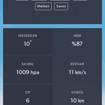
Merkez
Sason
HISSEDILEN
NEM
°
10
%87
BASINÇ
RÜZGAR
1009
11
hpa
km/s
ÇIY
GÖRÜŞ
6
10
km