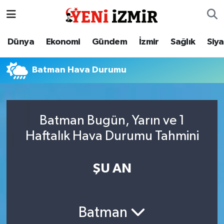
Dünya
İzmir Nöbetçi Eczaneler
Dünya
Ekonomi
Gündem
İzmir
Sağlık
Siy
Ekonomi
İzmir Hava Durumu
Batman Hava Durumu
Gündem
İzmir Namaz Vakitleri
İzmir
İzmir Trafik Yoğunluk Haritası
Batman Bugün, Yarın ve 1
Haftalık Hava Durumu Tahmini
Sağlık
Süper Lig Puan Durumu ve Fikstür
Siyaset
Tüm Manşetler
ŞU AN
Magazin
Son Dakika Haberleri
Batman
Resmi İlanlar
Haber Arşivi