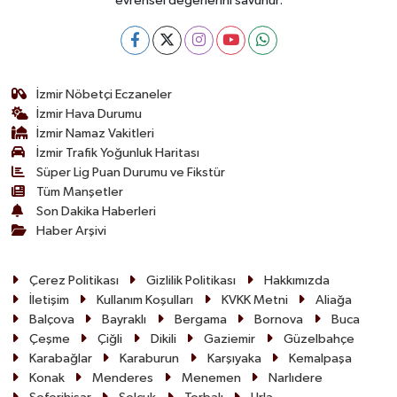
evrensel değerlerini savunur.
İzmir Nöbetçi Eczaneler
İzmir Hava Durumu
İzmir Namaz Vakitleri
İzmir Trafik Yoğunluk Haritası
Süper Lig Puan Durumu ve Fikstür
Tüm Manşetler
Son Dakika Haberleri
Haber Arşivi
Çerez Politikası
Gizlilik Politikası
Hakkımızda
İletişim
Kullanım Koşulları
KVKK Metni
Aliağa
Balçova
Bayraklı
Bergama
Bornova
Buca
Çeşme
Çiğli
Dikili
Gaziemir
Güzelbahçe
Karabağlar
Karaburun
Karşıyaka
Kemalpaşa
Konak
Menderes
Menemen
Narlıdere