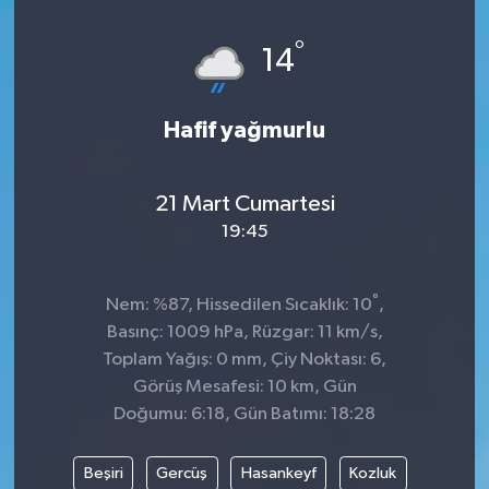
Spor
°
14
Teknoloji
Hafif yağmurlu
Tatil ve Seyahat
21 Mart Cumartesi
Çevre
19:45
Okul Gazetesi
°
Nem: %87, Hissedilen Sıcaklık: 10
,
Basınç: 1009 hPa, Rüzgar: 11 km/s,
Toplam Yağış: 0 mm, Çiy Noktası: 6,
Görüş Mesafesi: 10 km, Gün
Doğumu: 6:18, Gün Batımı: 18:28
Beşiri
Gercüş
Hasankeyf
Kozluk