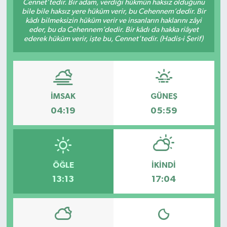
Cennet’tedir. Bir adam, verdiği hükmün haksız olduğunu
bile bile haksız yere hüküm verir, bu Cehennem’dedir. Bir
Spor
kâdı bilmeksizin hüküm verir ve insanların haklarını zâyi
eder, bu da Cehennem’dedir. Bir kâdı da hakka riâyet
ederek hüküm verir, işte bu, Cennet’tedir. (Hadis-i Şerif)
Teknoloji
Tatil ve Seyahat
Çevre
İMSAK
GÜNEŞ
04:19
05:59
Okul Gazetesi
ÖĞLE
İKINDI
13:13
17:04