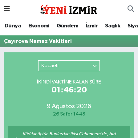
Dünya
İzmir Nöbetçi Eczaneler
Dünya
Ekonomi
Gündem
İzmir
Sağlık
Siy
Ekonomi
İzmir Hava Durumu
Çayırova Namaz Vakitleri
Gündem
İzmir Namaz Vakitleri
Kocaeli
İzmir
İzmir Trafik Yoğunluk Haritası
İKINDI VAKTİNE KALAN SÜRE
Sağlık
Süper Lig Puan Durumu ve Fikstür
01:46:20
Siyaset
Tüm Manşetler
9 Ağustos 2026
26 Safer 1448
Magazin
Son Dakika Haberleri
Resmi İlanlar
Haber Arşivi
Kâdılar üçtür. Bunlardan ikisi Cehennem’de, biri