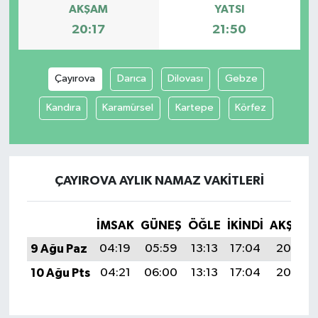
AKŞAM
YATSI
20:17
21:50
Çayırova
Darıca
Dilovası
Gebze
Kandıra
Karamürsel
Kartepe
Körfez
ÇAYIROVA AYLIK NAMAZ VAKITLERI
İMSAK
GÜNEŞ
ÖĞLE
İKINDI
AKŞAM
9 Ağu Paz
04:19
05:59
13:13
17:04
20:17
10 Ağu Pts
04:21
06:00
13:13
17:04
20:16