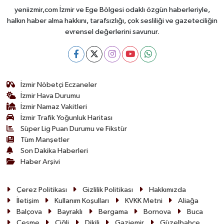
yeniizmir,com İzmir ve Ege Bölgesi odaklı özgün haberleriyle,
halkın haber alma hakkını, tarafsızlığı, çok sesliliği ve gazeteciliğin
evrensel değerlerini savunur.
İzmir Nöbetçi Eczaneler
İzmir Hava Durumu
İzmir Namaz Vakitleri
İzmir Trafik Yoğunluk Haritası
Süper Lig Puan Durumu ve Fikstür
Tüm Manşetler
Son Dakika Haberleri
Haber Arşivi
Çerez Politikası
Gizlilik Politikası
Hakkımızda
İletişim
Kullanım Koşulları
KVKK Metni
Aliağa
Balçova
Bayraklı
Bergama
Bornova
Buca
Çeşme
Çiğli
Dikili
Gaziemir
Güzelbahçe