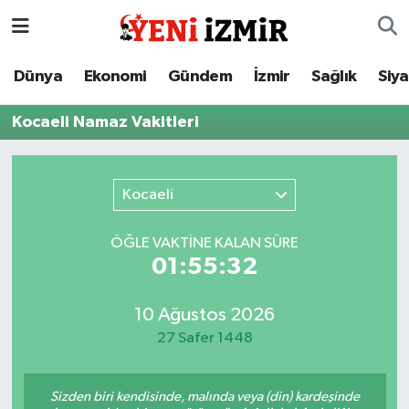
Dünya
İzmir Nöbetçi Eczaneler
Dünya
Ekonomi
Gündem
İzmir
Sağlık
Siy
Ekonomi
İzmir Hava Durumu
Kocaeli Namaz Vakitleri
Gündem
İzmir Namaz Vakitleri
Kocaeli
İzmir
İzmir Trafik Yoğunluk Haritası
ÖĞLE VAKTİNE KALAN SÜRE
Sağlık
Süper Lig Puan Durumu ve Fikstür
01:55:32
Siyaset
Tüm Manşetler
10 Ağustos 2026
27 Safer 1448
Magazin
Son Dakika Haberleri
Resmi İlanlar
Haber Arşivi
Sizden biri kendisinde, malında veya (din) kardeşinde