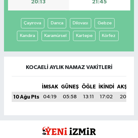
20:13
21:45
Çayırova
Darıca
Dilovası
Gebze
Kandıra
Karamürsel
Kartepe
Körfez
KOCAELI AYLIK NAMAZ VAKITLERI
İMSAK
GÜNEŞ
ÖĞLE
İKINDI
AKŞAM
10 Ağu Pts
04:19
05:58
13:11
17:02
20:13