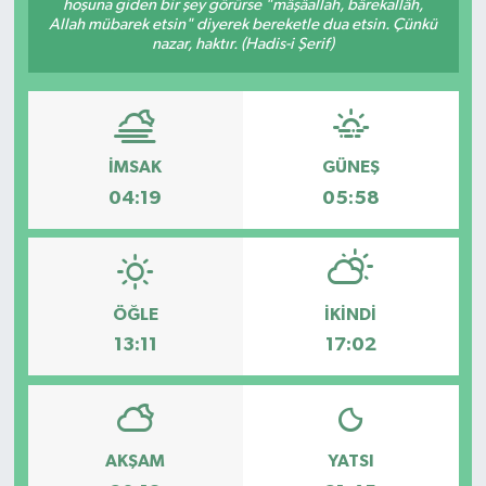
hoşuna giden bir şey görürse "mâşâallah, bârekallâh,
Allah mübarek etsin" diyerek bereketle dua etsin. Çünkü
Spor
nazar, haktır. (Hadis-i Şerif)
Teknoloji
Tatil ve Seyahat
İMSAK
GÜNEŞ
04:19
05:58
Çevre
Okul Gazetesi
ÖĞLE
İKINDI
13:11
17:02
AKŞAM
YATSI