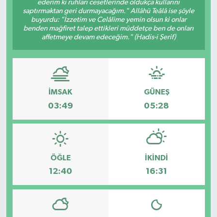
ederim ki ruhları cesetlerinde oldukça kullarını
saptırmaktan geri durmayacağım." Allâhü Teâlâ ise şöyle
Spor
buyurdu: "İzzetim ve Celâlime yemin olsun ki onlar
benden mağfiret talep ettikleri müddetçe ben de onları
affetmeye devam edeceğim." (Hadis-i Şerif)
Teknoloji
Tatil ve Seyahat
Çevre
İMSAK
GÜNEŞ
03:49
05:28
Okul Gazetesi
ÖĞLE
İKINDI
12:40
16:31