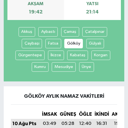
AKŞAM
YATSI
19:42
21:14
Akkuş
Aybastı
Çamaş
Çatalpınar
Çaybaşı
Fatsa
Gölköy
Gülyalı
Gürgentepe
İkizce
Kabataş
Korgan
Kumru
Mesudiye
Ünye
GÖLKÖY AYLIK NAMAZ VAKITLERI
İMSAK
GÜNEŞ
ÖĞLE
İKINDI
AKŞA
10 Ağu Pts
03:49
05:28
12:40
16:31
19:42