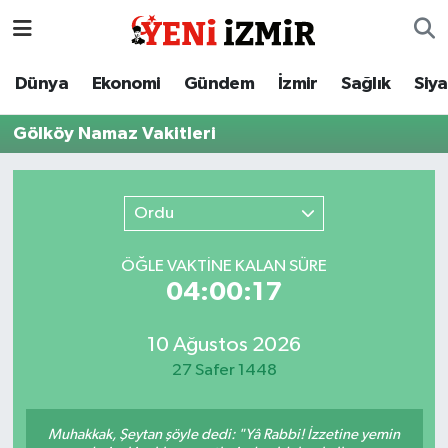
Dünya
İzmir Nöbetçi Eczaneler
Dünya
Ekonomi
Gündem
İzmir
Sağlık
Siy
Ekonomi
İzmir Hava Durumu
Gölköy Namaz Vakitleri
Gündem
İzmir Namaz Vakitleri
Ordu
İzmir
İzmir Trafik Yoğunluk Haritası
ÖĞLE VAKTİNE KALAN SÜRE
Sağlık
Süper Lig Puan Durumu ve Fikstür
04:00:17
Siyaset
Tüm Manşetler
10 Ağustos 2026
27 Safer 1448
Magazin
Son Dakika Haberleri
Resmi İlanlar
Haber Arşivi
Muhakkak, Şeytan şöyle dedi: "Yâ Rabbi! İzzetine yemin