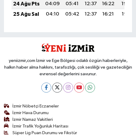
24 Ağu Pts
04:09
05:41
12:37
16:22
19:23
25 Ağu Sal
04:10
05:42
12:37
16:21
19:21
yeniizmir,com İzmir ve Ege Bölgesi odaklı özgün haberleriyle,
halkın haber alma hakkını, tarafsızlığı, çok sesliliği ve gazeteciliğin
evrensel değerlerini savunur.
İzmir Nöbetçi Eczaneler
İzmir Hava Durumu
İzmir Namaz Vakitleri
İzmir Trafik Yoğunluk Haritası
Süper Lig Puan Durumu ve Fikstür